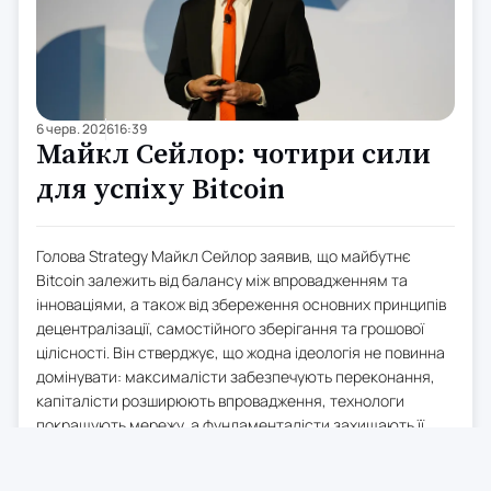
6 черв. 2026
16:39
Майкл Сейлор: чотири сили
для успіху Bitcoin
Голова Strategy Майкл Сейлор заявив, що майбутнє
Bitcoin залежить від балансу між впровадженням та
інноваціями, а також від збереження основних принципів
децентралізації, самостійного зберігання та грошової
цілісності. Він стверджує, що жодна ідеологія не повинна
домінувати: максималісти забезпечують переконання,
капіталісти розширюють впровадження, технологи
покращують мережу, а фундаменталісти захищають її
основи.
Сейлор виділяє чотири групи: Bitcoin-максималісти,