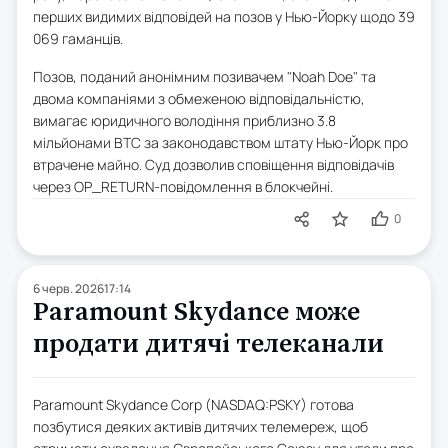
перших видимих відповідей на позов у Нью-Йорку щодо 39
069 гаманців.
Позов, поданий анонімним позивачем "Noah Doe" та
двома компаніями з обмеженою відповідальністю,
вимагає юридичного володіння приблизно 3.8
мільйонами BTC за законодавством штату Нью-Йорк про
втрачене майно. Суд дозволив сповіщення відповідачів
через OP_RETURN-повідомлення в блокчейні.
0
6 черв. 2026
17:14
Paramount Skydance може
продати дитячі телеканали
Paramount Skydance Corp (NASDAQ:PSKY) готова
позбутися деяких активів дитячих телемереж, щоб