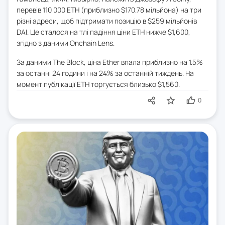
перевів 110 000 ETH (приблизно $170.78 мільйона) на три
різні адреси, щоб підтримати позицію в $259 мільйонів
DAI. Це сталося на тлі падіння ціни ETH нижче $1,600,
згідно з даними Onchain Lens.
За даними The Block, ціна Ether впала приблизно на 1.5%
за останні 24 години і на 24% за останній тиждень. На
момент публікації ETH торгується близько $1,560.
0