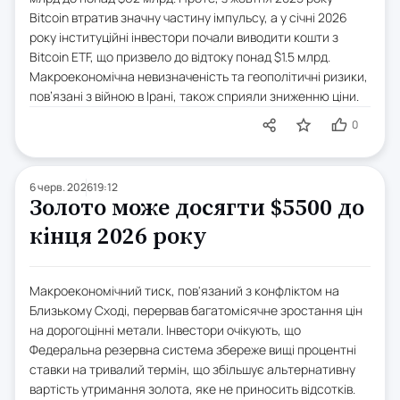
Bitcoin втратив значну частину імпульсу, а у січні 2026
року інституційні інвестори почали виводити кошти з
Bitcoin ETF, що призвело до відтоку понад $1.5 млрд.
Макроекономічна невизначеність та геополітичні ризики,
пов’язані з війною в Ірані, також сприяли зниженню ціни.
0
6 черв. 2026
19:12
Золото може досягти $5500 до
кінця 2026 року
Макроекономічний тиск, пов'язаний з конфліктом на
Близькому Сході, перервав багатомісячне зростання цін
на дорогоцінні метали. Інвестори очікують, що
Федеральна резервна система збереже вищі процентні
ставки на тривалий термін, що збільшує альтернативну
вартість утримання золота, яке не приносить відсотків.