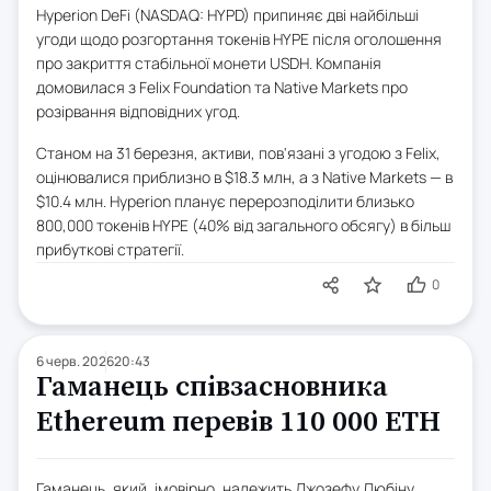
Hyperion DeFi (NASDAQ: HYPD) припиняє дві найбільші
угоди щодо розгортання токенів HYPE після оголошення
про закриття стабільної монети USDH. Компанія
домовилася з Felix Foundation та Native Markets про
розірвання відповідних угод.
Станом на 31 березня, активи, пов'язані з угодою з Felix,
оцінювалися приблизно в $18.3 млн, а з Native Markets — в
$10.4 млн. Hyperion планує перерозподілити близько
800,000 токенів HYPE (40% від загального обсягу) в більш
прибуткові стратегії.
0
6 черв. 2026
20:43
Гаманець співзасновника
Ethereum перевів 110 000 ETH
Гаманець, який, імовірно, належить Джозефу Любіну,