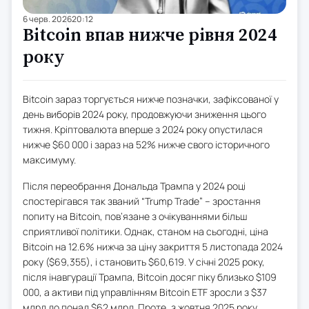
6 черв. 2026
20:12
Bitcoin впав нижче рівня 2024
року
Bitcoin зараз торгується нижче позначки, зафіксованої у
день виборів 2024 року, продовжуючи зниження цього
тижня. Кріптовалюта вперше з 2024 року опустилася
нижче $60 000 і зараз на 52% нижче свого історичного
максимуму.
Після переобрання Дональда Трампа у 2024 році
спостерігався так званий “Trump Trade” – зростання
попиту на Bitcoin, пов’язане з очікуваннями більш
сприятливої політики. Однак, станом на сьогодні, ціна
Bitcoin на 12.6% нижча за ціну закриття 5 листопада 2024
року ($69,355), і становить $60,619. У січні 2025 року,
після інавгурації Трампа, Bitcoin досяг піку близько $109
000, а активи під управлінням Bitcoin ETF зросли з $37
млрд до понад $62 млрд. Проте, з жовтня 2025 року