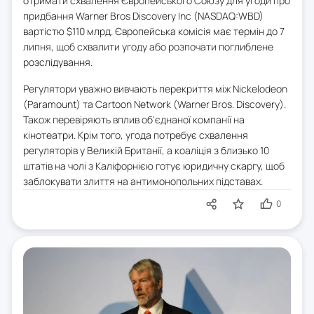
отримати схвалення Європейського Союзу для угоди про
придбання Warner Bros Discovery Inc (NASDAQ:WBD)
вартістю $110 млрд. Європейська комісія має термін до 7
липня, щоб схвалити угоду або розпочати поглиблене
розслідування.
Регулятори уважно вивчають перекриття між Nickelodeon
(Paramount) та Cartoon Network (Warner Bros. Discovery).
Також перевіряють вплив об'єднаної компанії на
кінотеатри. Крім того, угода потребує схвалення
регуляторів у Великій Британії, а коаліція з близько 10
штатів на чолі з Каліфорнією готує юридичну скаргу, щоб
заблокувати злиття на антимонопольних підставах.
0