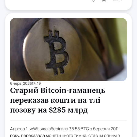
6 черв. 2026
17:49
Старий Bitcoin-гаманець
переказав кошти на тлі
позову на $285 млрд
Адреса 1LwWt, яка зберігала 35.55 BTC з березня 2011
року, переказала монети цього тижня, ставши одним з