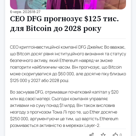
6 черв. 2026
18:27
CEO DFG прогнозує $125 тис.
для Bitcoin до 2028 року
CEO криптоінвестиційної компанії DFG Джеймс Во вважає,
що Bitcoin досяг рівня інституційного визнання та статусу
безпечного активу, який Ethereum навряд чи зможе
повторити найближчим часом. Він прогнозує, що Bitcoin
може скоригуватися до $60 000, але досягне піку близько
$125 000 у 2027 або 2028 році.
Во заснував DFG, отримавши початковий капітал у $20
млн від своєї матері. Сьогодні компанія управляє
активами на суму понад $1 млрд. Він також висловив
незгоду з прогнозом Тома Лі про те, що Ether досягне
$250 000, аргументуючи це тим, що вартість Ethereum
розмивається активністю в мережах Layer-2.
0