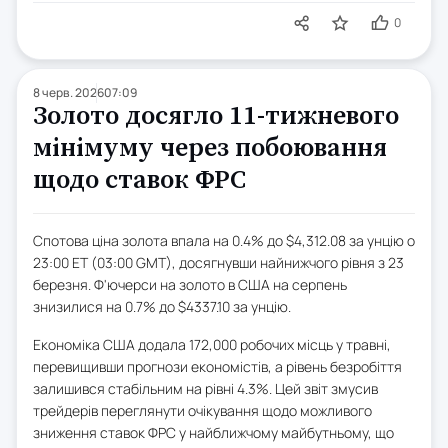
0
8 черв. 2026
07:09
Золото досягло 11-тижневого
мінімуму через побоювання
щодо ставок ФРС
Спотова ціна золота впала на 0.4% до $4,312.08 за унцію о
23:00 ET (03:00 GMT), досягнувши найнижчого рівня з 23
березня. Ф'ючерси на золото в США на серпень
знизилися на 0.7% до $4337.10 за унцію.
Економіка США додала 172,000 робочих місць у травні,
перевищивши прогнози економістів, а рівень безробіття
залишився стабільним на рівні 4.3%. Цей звіт змусив
трейдерів переглянути очікування щодо можливого
зниження ставок ФРС у найближчому майбутньому, що