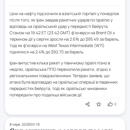
Ціни на нафту підскочили в азіатській торгівлі у понеділок
після того, як Іран завдав ракетних ударів по Ізраїлю у
відповідь на ізраїльський удар у передмісті Бейрута.
Станом на 19:42 ET (23:42 GMT) ф’ючерси на Brent Oil з
терміном дії у серпні зросли на 2.6% до $95.49 за барель,
тоді як ф’ючерси на West Texas Intermediate (WTI)
піднялися на 2.4% до $92.70 за барель.
Іран випустив кілька ракет у північному Ізраїлі пізно в
неділю, ізраїльська ППО перехопила ракети, згідно з
регіональними повідомленнями. Тегеран заявив, що
атака була відповіддю на ізраїльські операції в південних
передмістях Бейрута, тоді як ізраїльські чиновники
попередили про подальші військові дії.
0
8 черв. 2026
00:19