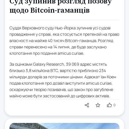
Суд зупинив розгляд позову
щодо Bitcoin-гаманців
Суддя Верховного суду Нью-Йорка зупинив усі судові
провадження у справі, яка стосується претензій на право
власності на майже 40 тисяч Bitcoin-гаманців. Розгляд
справи перенесено на 14 липня, де буде заслухано
клопотання про подання amicus curiae.
За оцінками Galaxy Research, 39 069 адрес містять
близько 3,8 мільйона BTC, вартістю приблизно 234
мільярди доларів за поточними цінами. Адвокат Іан Коен
подав клопотання про дозвіл виступити amicus curiae,
оскаржуючи теорію позивачів, що закон про загублене
майно може бути застосований до цифрових активів.
0