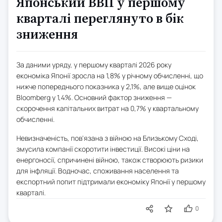
Японський ВВП у першому
кварталі переглянуто в бік
зниження
За даними уряду, у першому кварталі 2026 року
економіка Японії зросла на 1,8% у річному обчисленні, що
нижче попереднього показника у 2,1%, але вище оцінок
Bloomberg у 1,4%. Основний фактор зниження —
скорочення капітальних витрат на 0,7% у квартальному
обчисленні.
Невизначеність, пов'язана з війною на Близькому Сході,
змусила компанії скоротити інвестиції. Високі ціни на
енергоносії, спричинені війною, також створюють ризики
для інфляції. Водночас, споживання населення та
експортний попит підтримали економіку Японії у першому
кварталі.
0