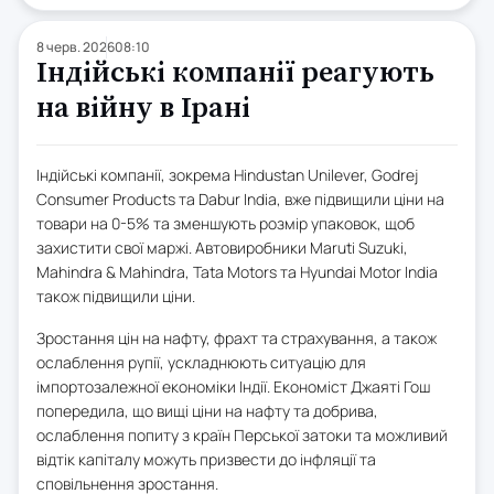
8 черв. 2026
08:10
Індійські компанії реагують
на війну в Ірані
Індійські компанії, зокрема Hindustan Unilever, Godrej
Consumer Products та Dabur India, вже підвищили ціни на
товари на 0-5% та зменшують розмір упаковок, щоб
захистити свої маржі. Автовиробники Maruti Suzuki,
Mahindra & Mahindra, Tata Motors та Hyundai Motor India
також підвищили ціни.
Зростання цін на нафту, фрахт та страхування, а також
ослаблення рупії, ускладнюють ситуацію для
імпортозалежної економіки Індії. Економіст Джаяті Гош
попередила, що вищі ціни на нафту та добрива,
ослаблення попиту з країн Перської затоки та можливий
відтік капіталу можуть призвести до інфляції та
сповільнення зростання.