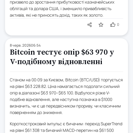
призвело до зростання прибутковості казначейських
облігацій та долара США, і зменшило привабливість
активів, які не приносять дохід, таких як золото.
0
8 черв. 2026
06:54
Bitcoin тестує опір $63 970 у
V-подібному відновленні
Станом на 00:09 за Києвом, Bitcoin (BTC/USD) торгується
на рівні $63 228.82. Ціна намагається подолати сильний
опір в діапазоні $63 970–$65 100. Відбулося різке V-
подібне відновлення, але наступна позначка в $1000
визначить, чи є це передвісником прориву, чи класичним
поверненням до зниження.
Короткостроковий імпульс є бичачим: перехід SuperTrend
на рівні $61 308 та бичачий MACD-перетин на $61 500