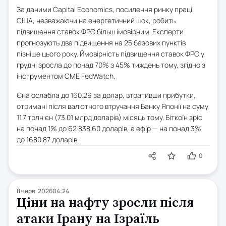
За даними Capital Economics, посилення ринку праці
США, незважаючи на енергетичний шок, робить
підвищення ставок ФРС більш імовірним. Експерти
прогнозують два підвищення на 25 базових пунктів
пізніше цього року. Ймовірність підвищення ставок ФРС у
грудні зросла до понад 70% з 45% тиждень тому, згідно з
інструментом CME FedWatch.
Єна ослабла до 160.29 за долар, втративши прибутки,
отримані після валютного втручання Банку Японії на суму
11.7 трлн єн (73.01 млрд доларів) місяць тому. Біткоїн зріс
на понад 1% до 62 838.60 доларів, а ефір — на понад 3%
до 1680.87 доларів.
0
8 черв. 2026
04:24
Ціни на нафту зросли після
атаки Ірану на Ізраїль