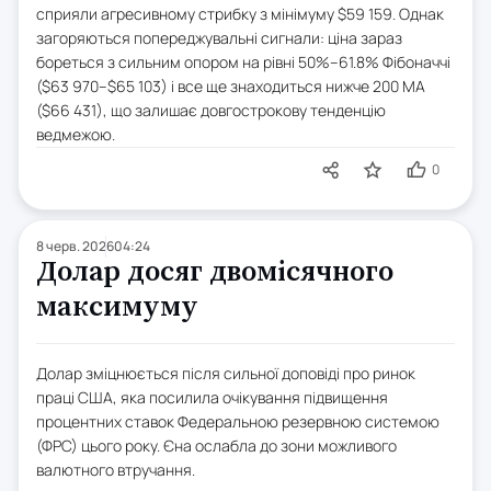
сприяли агресивному стрибку з мінімуму $59 159. Однак
загоряються попереджувальні сигнали: ціна зараз
бореться з сильним опором на рівні 50%–61.8% Фібоначчі
($63 970–$65 103) і все ще знаходиться нижче 200 MA
($66 431), що залишає довгострокову тенденцію
ведмежою.
0
8 черв. 2026
04:24
Долар досяг двомісячного
максимуму
Долар зміцнюється після сильної доповіді про ринок
праці США, яка посилила очікування підвищення
процентних ставок Федеральною резервною системою
(ФРС) цього року. Єна ослабла до зони можливого
валютного втручання.