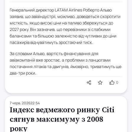
Генеральний директор LATAM Airlines Роберто Альво
заявив, що авіаіндустрії, можливо, доведеться скоротити
місткість, якщо високі ціни на паливо збережуться до
2027 року. Він зазначив, що перевізники зі слабкими
балансами та більшою залежністю від чутливих до ціни
пасажирів відчуватимуть зростаючий тиск.
За словами Альво, вартість фінансування для
авіакомпаній вже зростає, а проблеми з ланцюгами
постачання літаків та двигунів, ймовірно, триватимуть ще
два-три роки.
0
7 черв. 2026
22:54
Індекс ведмежого ринку Citi
сягнув максимуму з 2008
року