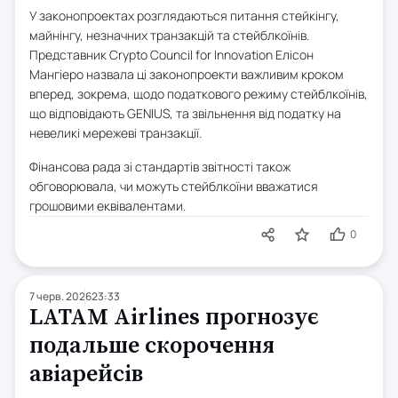
У законопроектах розглядаються питання стейкінгу,
майнінгу, незначних транзакцій та стейблкоїнів.
Представник Crypto Council for Innovation Елісон
Мангіеро назвала ці законопроекти важливим кроком
вперед, зокрема, щодо податкового режиму стейблкоїнів,
що відповідають GENIUS, та звільнення від податку на
невеликі мережеві транзакції.
Фінансова рада зі стандартів звітності також
обговорювала, чи можуть стейблкоїни вважатися
грошовими еквівалентами.
0
7 черв. 2026
23:33
LATAM Airlines прогнозує
подальше скорочення
авіарейсів