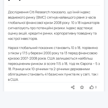
Дослідження Citi Research показало, що їхній індекс
ведмежого ринку (BMC) сягнув найвищого рівня з часів
глобальної фінансової кризи 2008 року: 10 з 18 індикаторів
сигналізують про потенційні ризики. Індекс відстежує
оцінку акцій, кредитні ринки, корпоративну поведінку та
настрої інвесторів.
Наразі глобальний показник становить 10 з 18, порівняно
з піком у 17.5 у березні 2000 року та 13 перед фінансовою
кризою 2007-2008 років. США залишаються найбільш
переоціненим ринком зі score 11.5 з 18, тоді як Європа – 5 з
18. Різниця між 10-річними та 2-річними державними
облігаціями становить 41 базисних пунктів як у світі, так і
в США.
0
7 черв. 2026
20:56