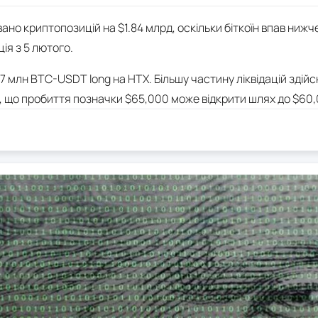
вано криптопозицій на $1.84 млрд, оскільки біткоїн впав нижч
ція з 5 лютого.
7 млн BTC-USDT long на HTX. Більшу частину ліквідацій здійсн
ь, що пробиття позначки $65,000 може відкрити шлях до $60,