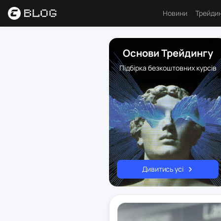
Новини
Трейди
Аналі
Основи Трейдингу
Основ
Підбірка безкоштовних курсів
Психо
Торго
Індик
Ресу
Дивитись усі