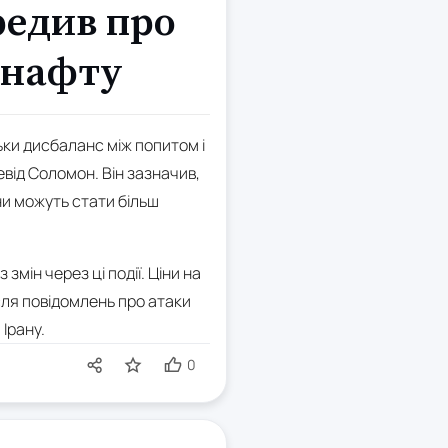
редив про
 нафту
льки дисбаланс між попитом і
від Соломон. Він зазначив,
іни можуть стати більш
мін через ці події. Ціни на
сля повідомлень про атаки
Ірану.
0