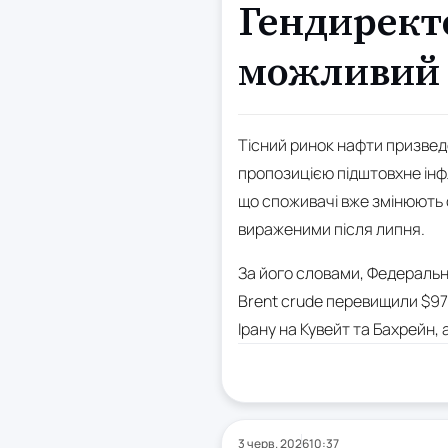
Гендирект
можливий 
Тісний ринок нафти призведе
пропозицією підштовхне інф
що споживачі вже змінюють св
вираженими після липня.
За його словами, Федеральна
Brent crude перевищили $97 
Ірану на Кувейт та Бахрейн,
3 черв. 2026
10:37