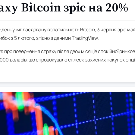
аху Bitcoin зріс на 20%
0-денну імплаєдовану волатильність Bitcoin, 3 червня зріс м
ок з 5 лютого, згідно з даними TradingView.
 про повернення страху після двох місяців спокійної ринкової
 000 доларів, що спровокувало сплеск захисних покупок опці