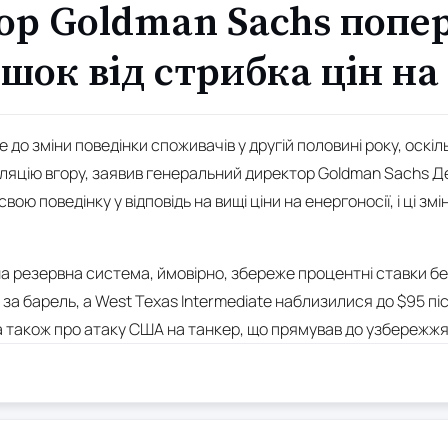
ор Goldman Sachs попе
шок від стрибка цін на
 до зміни поведінки споживачів у другій половині року, оскі
ляцію вгору, заявив генеральний директор Goldman Sachs Де
ою поведінку у відповідь на вищі ціни на енергоносії, і ці зм
 резервна система, ймовірно, збереже процентні ставки без з
за барель, а West Texas Intermediate наблизилися до $95 пі
 а також про атаку США на танкер, що прямував до узбережжя 