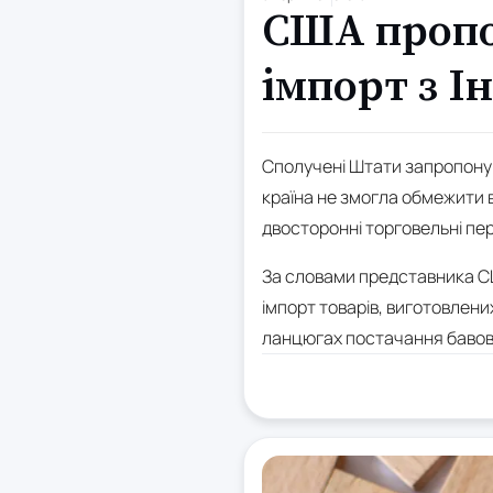
США пропо
імпорт з Ін
Сполучені Штати запропонува
країна не змогла обмежити 
двосторонні торговельні пер
За словами представника СШ
імпорт товарів, виготовлени
ланцюгах постачання бавовн