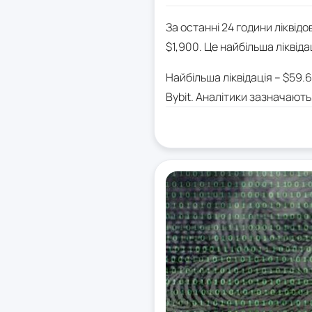
За останні 24 години ліквідо
$1,900. Це найбільша ліквіда
Найбільша ліквідація – $59.6
Bybit. Аналітики зазначают