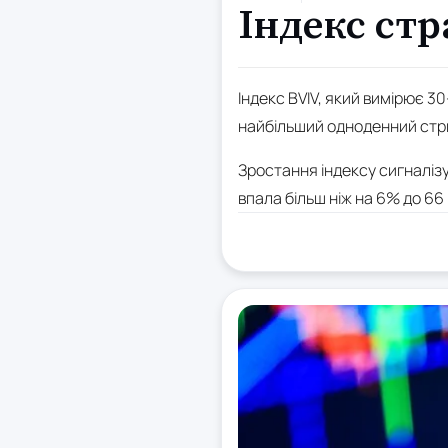
Індекс стр
Індекс BVIV, який вимірює 3
найбільший одноденний стриб
Зростання індексу сигналізує
впала більш ніж на 6% до 66