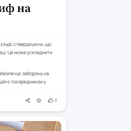
иф на
 Індії, стверджуючи, що
аці. Це може ускладнити
забезпечує заборону на
ндія є посередником у
0