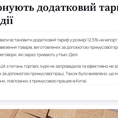
нують додатковий тар
дії
ли встановити додатковий тариф у розмірі 12,5% на імпорт з
ввезення товарів, виготовлених за допомогою примусової пр
еговори, які зараз тривають у Нью-Делі.
А з питань торгівлі, Індія не запровадила та ефективно не 
х за допомогою примусової праці. Також було виявлено, що І
и, пов'язаних з примусовою працею в Китаї.