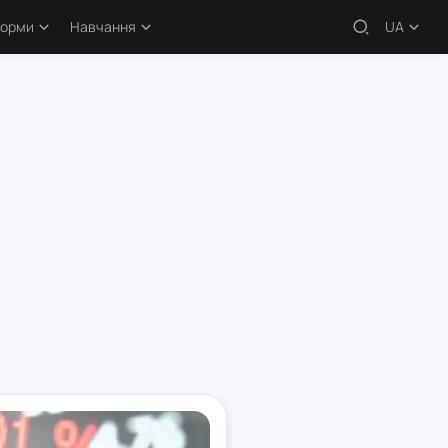
форми
Навчання
UA
 – огляди
Навчальні статті
кери
Безкоштовні курси
атформи