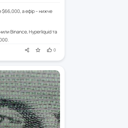
е $66,000, а ефір – нижче
или Binance, Hyperliquid та
000.
0