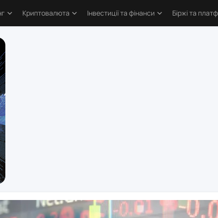
нг
Криптовалюта
Інвестиції та фінанси
Біржі та плат
тика
Основи криптовалют
Основи інвестування
Криптобіржі
и трейдингу
Bitcoin
Облігації та деривативи
Форекс бро
логія трейдинга
Альткоїни та токени
Фондовий ринок
Торгові пл
ві стратегії
Defi та Web3
Метали
атори
Аірдропи та ретродропи
рси
Криптогаманці