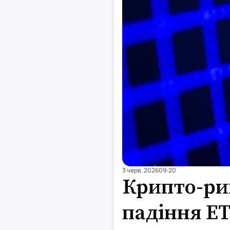
3 черв. 2026
09:20
Крипто-ри
падіння E