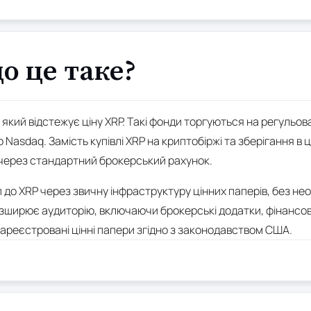
о це таке?
 який відстежує ціну XRP. Такі фонди торгуються на регульов
 Nasdaq. Замість купівлі XRP на криптобіржі та зберігання в
F через стандартний брокерський рахунок.
до XRP через звичну інфраструктуру цінних паперів, без нео
ширює аудиторію, включаючи брокерські додатки, фінансових 
зареєстровані цінні папери згідно з законодавством США.