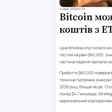
5 черв. 2026
10:04
Bitcoin мо
коштів з E
Ціна біткоїна опустилася ни
тестом на рівні $60,000. З 
частина падіння припала на 
Пробиття $60,000 поверне бі
технічна підтримка знаходит
2026 році, більше не діє. Сп
понад $4.7 мільярда. Strateg
маржинальний корпоративний