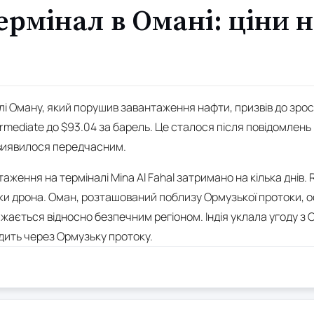
ермінал в Омані: ціни 
і Оману, який порушив завантаження нафти, призвів до зрост
ermediate до $93.04 за барель. Це сталося після повідомлен
 виявилося передчасним.
аження на терміналі Mina Al Fahal затримано на кілька днів. 
ки дрона. Оман, розташований поблизу Ормузької протоки, 
важається відносно безпечним регіоном. Індія уклала угоду 
одить через Ормузьку протоку.