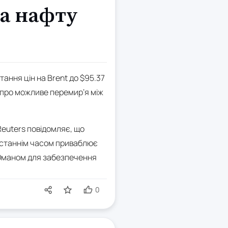
на нафту
ання цін на Brent до $95.37
ь про можливе перемир’я між
Reuters повідомляє, що
останнім часом приваблює
з Оманом для забезпечення
0