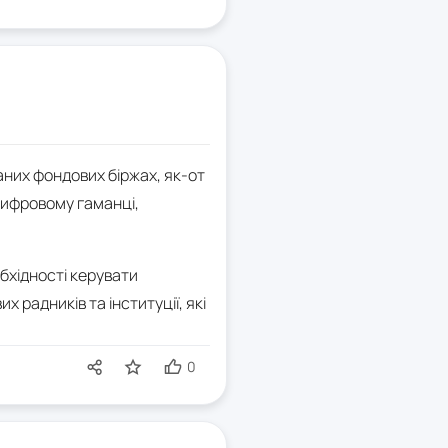
аних фондових біржах, як-от
 цифровому гаманці,
бхідності керувати
радників та інституції, які
0