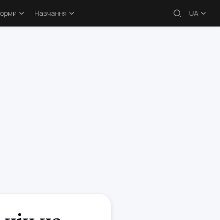
форми
Навчання
UA
 – огляди
Навчальні статті
кери
Безкоштовні курси
атформи