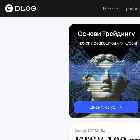
Новини
Трейди
Аналі
Основи Трейдингу
Основ
Підбірка безкоштовних курсів
Психо
Торго
Індик
Ресу
Дивитись усі
5 черв. 2026
11:54