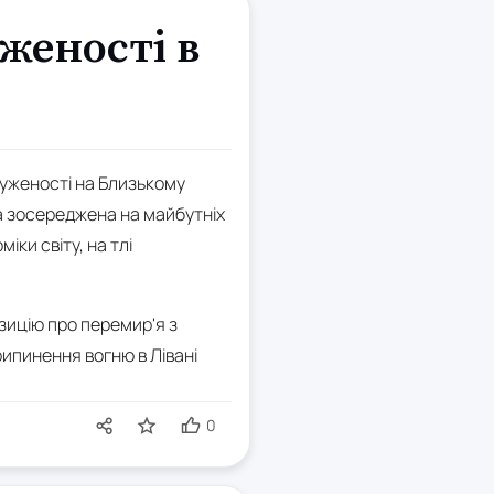
уженості в
руженості на Близькому
га зосереджена на майбутніх
ки світу, на тлі
озицію про перемир'я з
ипинення вогню в Лівані
0