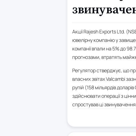
звинувачен
Акції Rajesh Exports Ltd. (NS
ювелірну компанію у завищен
компанії впали на 5% до 98.7
прогнозами, втратять майже
Регулятор стверджує, що пр
власних звітах Valcambi заз
рупій (158 мільярдів доларі
здійснювати операції з цінн
спростував ці звинувачення