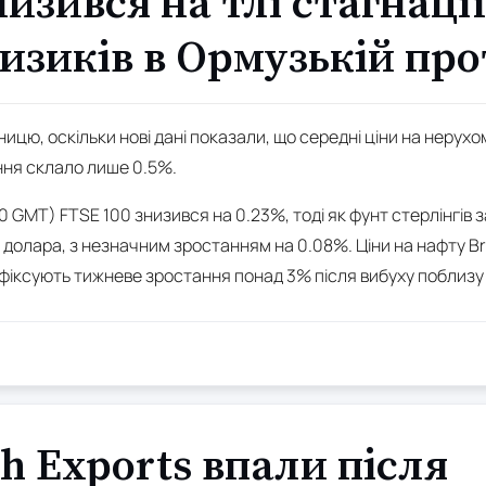
низився на тлі стагнації
изиків в Ормузькій про
тницю, оскільки нові дані показали, що середні ціни на нерухом
ння склало лише 0.5%.
0 GMT) FTSE 100 знизився на 0.23%, тоді як фунт стерлінгів
до долара, з незначним зростанням на 0.08%. Ціни на нафту 
зафіксують тижневе зростання понад 3% після вибуху поблизу
sh Exports впали після