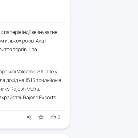
х паперів Індії звинуватив
кількох років. Акції
ття торгів, і, за
ської Valcambi SA, але у
а дохід на 15.15 трильйонів
снику Rajesh Mehta
храйстві. Rajesh Exports
0