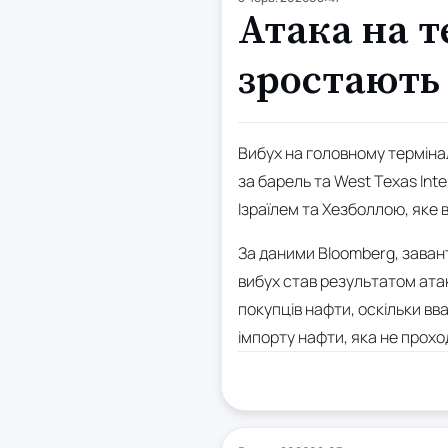
Атака на т
зростають
Вибух на головному термінал
за барель та West Texas Int
Ізраїлем та Хезболлою, яке
За даними Bloomberg, завант
вибух став результатом ата
покупців нафти, оскільки в
імпорту нафти, яка не прох