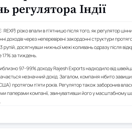
ь регулятора Індії
E: REXP) різко впали в п'ятницю після того, як регулятор цінни
ні доходів через неперевірені закордонні структури протягом 
3 рупій, досягнувши нижньої межі коливань одразу після відкри
 17% за тиждень.
иблизно 97-99% доходу Rajesh Exports надходило від швейцар
начається незначний дохід. Загалом, компанія нібито завищил
в США) протягом п'яти років. Регулятор також заборонив вла
ими паперами компанії, звинувативши його у масштабному ша
.