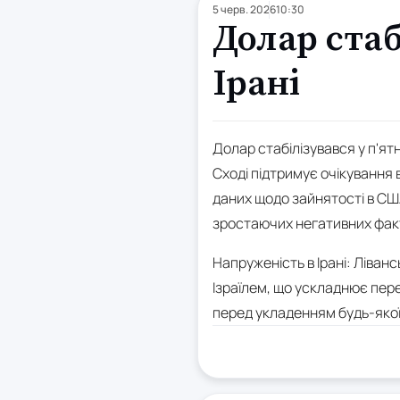
5 черв. 2026
10:30
Долар стаб
Ірані
Долар стабілізувався у п'я
Сході підтримує очікування 
даних щодо зайнятості в США
зростаючих негативних факто
Напруженість в Ірані: Ліван
Ізраїлем, що ускладнює пер
перед укладенням будь-якої