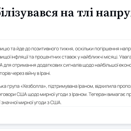
ілізувався на тлі напр
тницю та йде до позитивного тижня, оскільки погіршення нап
вищої інфляції та процентних ставок у найближчі місяці. Ува
 для отримання додаткових сигналів щодо найбільшої економі
рів через війну в Ірані.
ська група «Хезболла», підтримувана Іраном, відхилила проп
еговори США щодо мирної угоди з Іраном. Тегеран вимагає пр
 значної мирної угоди з США.