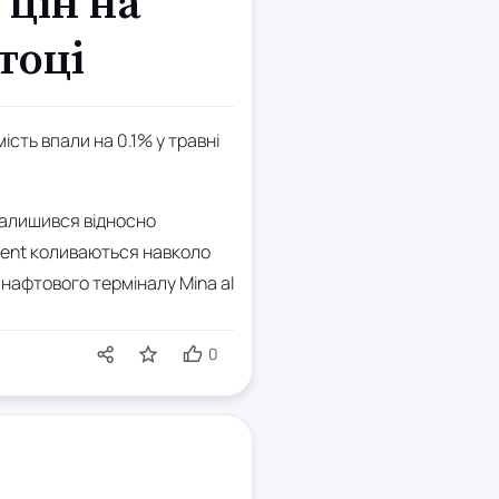
 цін на
тоці
ість впали на 0.1% у травні
 залишився відносно
Brent коливаються навколо
 нафтового терміналу Mina al
0