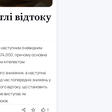
тлі відтоку
 з наступним очевидним
 $74,000, причому основна
им інтелектом.
ого зниження, а наступна
ід час попередніх знижень у
того відтоку, що становить
 не виступає як
оків.
0