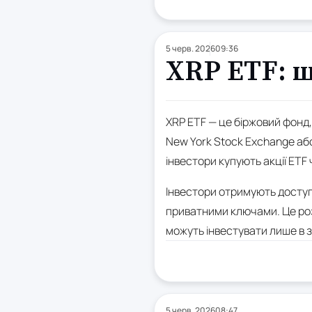
5 черв. 2026
09:36
XRP ETF: щ
XRP ETF — це біржовий фонд,
New York Stock Exchange або
інвестори купують акції ET
Інвестори отримують доступ 
приватними ключами. Це роз
можуть інвестувати лише в 
5 черв. 2026
08:47