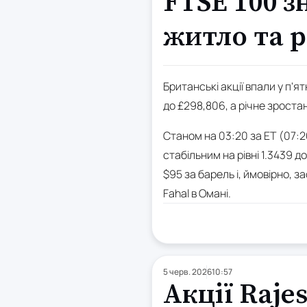
FTSE 100 з
житло та р
Британські акції впали у п'я
до £298,806, а річне зроста
Станом на 03:20 за ET (07:2
стабільним на рівні 1.3439 
$95 за барель і, ймовірно, 
Fahal в Омані.
5 черв. 2026
10:57
Акції Raje