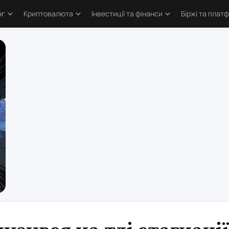
нг
Криптовалюта
Інвестиції та фінанси
Біржі та плат
тика
Основи криптовалют
Основи інвестування
Криптобіржі
и трейдингу
Bitcoin
Облігації та деривативи
Форекс бро
логія трейдинга
Альткоїни та токени
Фондовий ринок
Торгові пл
ві стратегії
Defi та Web3
Метали
атори
Аірдропи та ретродропи
рси
Криптогаманці