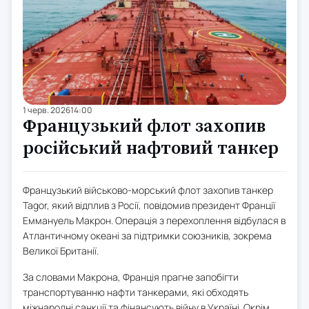
1 черв. 2026
14:00
Французький флот захопив
російський нафтовий танкер
Французький військово-морський флот захопив танкер
Tagor, який відплив з Росії, повідомив президент Франції
Еммануель Макрон. Операція з перехоплення відбулася в
Атлантичному океані за підтримки союзників, зокрема
Великої Британії.
За словами Макрона, Франція прагне запобігти
транспортуванню нафти танкерами, які обходять
міжнародні санкції та фінансують війну в Україні. Окрім