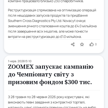
компанії працювало близько 230 співробітників.
Реструктуризація спрямована на оптимізацію операцій
після нещодавніх запусків продуктів та придбання
Southern Cross Diagnostics Pty Ltd. Novacyt очікує
зменшення річного спалювання коштів до £4.0 мільйона
після завершення всіх ініціатив, але може понести
витрати на реструктуризацію до £1.0 мільйона.
0
1 черв. 2026
13:10
ZOOMEX запускає кампанію
до Чемпіонату світу з
призовим фондом $300 тис.
З 28 травня по 28 червня 2026 року користувачі, які
виконають певні завдання з контрактної торгівлі,
матимуть шанс отримати преміум-гостинність на вибір