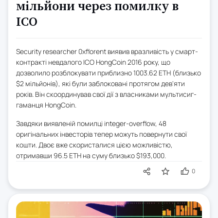
мільйони через помилку в
ICO
Security researcher 0xflorent виявив вразливість у смарт-
контракті невдалого ICO HongCoin 2016 року, що
дозволило розблокувати приблизно 1003.62 ETH (близько
$2 мільйонів), які були заблоковані протягом дев'яти
років. Він скоординував свої дії з власниками мультисиг-
гаманця HongCoin.
Завдяки виявленій помилці integer-overflow, 48
оригінальних інвесторів тепер можуть повернути свої
кошти. Двоє вже скористалися цією можливістю,
отримавши 96.5 ETH на суму близько $193,000.
0