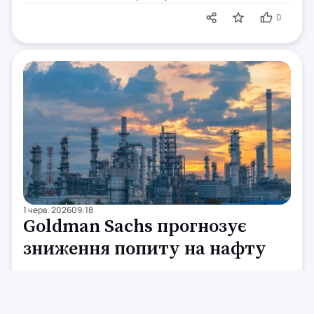
0
1 черв. 2026
09:18
Goldman Sachs прогнозує
зниження попиту на нафту
Аналітики Goldman Sachs вважають, що зниження попиту,
спричинене зростанням цін, частково нівелює вплив