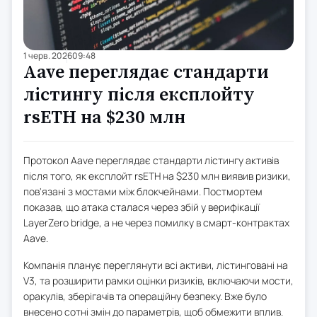
1 черв. 2026
09:48
Aave переглядає стандарти
лістингу після експлойту
rsETH на $230 млн
Протокол Aave переглядає стандарти лістингу активів
після того, як експлойт rsETH на $230 млн виявив ризики,
пов'язані з мостами між блокчейнами. Постмортем
показав, що атака сталася через збій у верифікації
LayerZero bridge, а не через помилку в смарт-контрактах
Aave.
Компанія планує переглянути всі активи, лістинговані на
V3, та розширити рамки оцінки ризиків, включаючи мости,
оракулів, зберігачів та операційну безпеку. Вже було
внесено сотні змін до параметрів, щоб обмежити вплив.