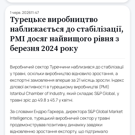
1 черв. 2026
11:47
Турецьке виробництво
наближається до стабілізації,
PMI досяг найвищого рівня з
березня 2024 року
Виробничий сектор Туреччини наблизився до стабілізації
у травні, оскільки виробництво відновило зростання, а
експортні замовлення вперше за 21 місяць зросли. Індекс
ділової активності в турецькому виробництві (PMI)
Istanbul Chamber of Industry, який складає S&P Global, у
травні зріс до 49.8 з 45.7 у квітні.
За словами Ендрю Гаркера, директора S&P Global Market
Intelligence, турецький виробничий сектор у травні
продемонстрував позитивну динаміку завдяки
відновленню зростання експорту, що підтримало