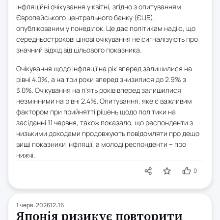
інфляційні очікування у квітні, згідно з опитуванням
Європейського центрального банку (ЄЦБ),
опублікованим у понеділок. Це дає політикам надію, що
середньострокові цінові очікування не сигналізують про
значний відхід від цільового показника.
Очікування щодо інфляції на рік вперед залишилися на
рівні 4.0%, а на три роки вперед знизилися до 2.9% з
3.0%. Очікування на п'ять років вперед залишилися
незмінними на рівні 2.4%. Опитування, яке є важливим
фактором при прийнятті рішень щодо політики на
засіданні 11 червня, також показало, що респонденти з
низькими доходами продовжують повідомляти про дещо
вищі показники інфляції, а молоді респонденти – про
нижчі.
0
1 черв. 2026
12:16
Японія ризикує повторити