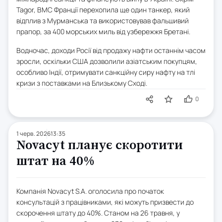
Tagor, ВМС Франції перехопила ще один танкер, який
відплив з Мурманська та використовував фальшивий
прапор, за 400 морських миль від узбережжя Бретані.
Водночас, доходи Росії від продажу нафти останнім часом
зросли, оскільки США дозволили азіатським покупцям,
особливо Індії, отримувати санкційну сиру нафту на тлі
кризи з поставками на Близькому Сході.
0
1 черв. 2026
13:35
Novacyt планує скоротити
штат на 40%
Компанія Novacyt S.A. оголосила про початок
консультацій з працівниками, які можуть призвести до
скорочення штату до 40%. Станом на 26 травня, у