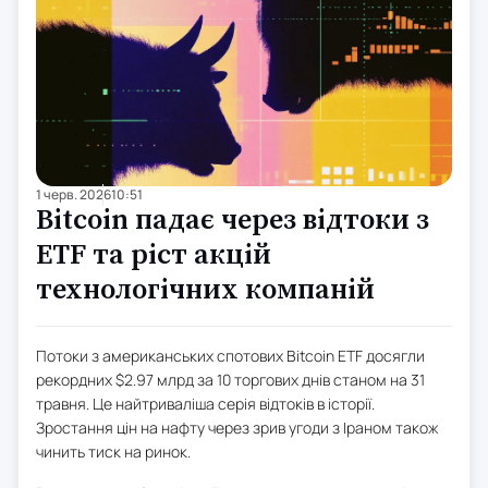
1 черв. 2026
10:51
Bitcoin падає через відтоки з
ETF та ріст акцій
технологічних компаній
Потоки з американських спотових Bitcoin ETF досягли
рекордних $2.97 млрд за 10 торгових днів станом на 31
травня. Це найтриваліша серія відтоків в історії.
Зростання цін на нафту через зрив угоди з Іраном також
чинить тиск на ринок.