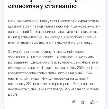
економічну стагнацію
Колишній член ради Банку Японії Макото Сакурай заявив,
що війна в Ірані та пов'язана з нею інфляція може змусити
центральний банк агресивно підвищувати ставки, якщо
він не діятиме вчасно. Він нагадав, що подібна ситуація
вже призводила до десятиліть економічної стагнації.
Сакурай прогнозує неминучу стагфляцію через
зростання цін на енергоносії. Він вважає немислимим
відкладання підвищення ставки у червні. Банк Японії вже
підвищував відсоткові ставки кілька разів у 2024 році, але
короткострокова ставка залишається на рівні 0.75%,
навіть попри те, що інфляція перевищила цільовий
показник у 2% протягом чотирьох років. Ринок оцінює
ймовірність підвищення ставки до 1% у червні приблизно
в 80%.
0