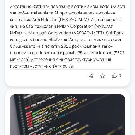
Зростання SoftBank пов'язане з оптимізмом щодо її участі
у виробництві чипів та AI-процесорів через володіння
компанією Arm Holdings (NASDAQ: ARM). Arm розробляє
чипи на базі технологій NVIDIA Corporation (NASDAQ:
NVDA) та Microsoft Corporation (NASDAQ: MSFT). SoftBank
володіє приблизно 90% акцій Arm, вартість яких зросла
більш ніж втричі з початку 2026 року. Компанія також
оголосила про інвестиції в розмірі 75 мільярдів євро ($87.3
мільярда) у створення AI-інфраструктури у Франції
протягом наступних п'яти років.
0