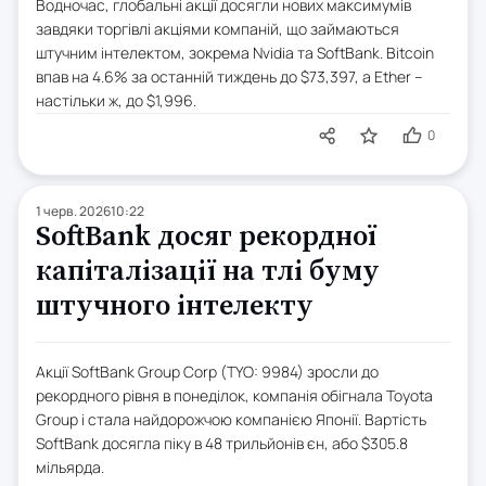
Водночас, глобальні акції досягли нових максимумів
завдяки торгівлі акціями компаній, що займаються
штучним інтелектом, зокрема Nvidia та SoftBank. Bitcoin
впав на 4.6% за останній тиждень до $73,397, а Ether –
настільки ж, до $1,996.
0
1 черв. 2026
10:22
SoftBank досяг рекордної
капіталізації на тлі буму
штучного інтелекту
Акції SoftBank Group Corp (TYO: 9984) зросли до
рекордного рівня в понеділок, компанія обігнала Toyota
Group і стала найдорожчою компанією Японії. Вартість
SoftBank досягла піку в 48 трильйонів єн, або $305.8
мільярда.