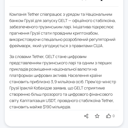
Компанія Tether співпрацює з урядом та Національним
банком Грузії для запуску GELT — офіційного стабілкоїна,
забезпеченого грузинським ларі. Ініціатива підкреслює
прагнення Грузії стати провідним криптохабом,
використовуючи спеціально розроблений регуляторний
фреймворк, який узгоджується з правилами США.
За словами Tether, GELT стане цифровим
представленням грузинського ларі та одним з перших
прикладів розміщення національної валюти на
платформах цифрових активів. Населення країни
становить приблизно 3,9 мільйона осіб. Прем'єр-міністр
Грузії Іраклій Кобахідзе заявив, що GELT сприятиме
створенню більш прозорого та цифрового фінансового
світу. Капіталізація USDT, провідного стабілкоїна Tether,
становить майже $190 мільярдів.
0