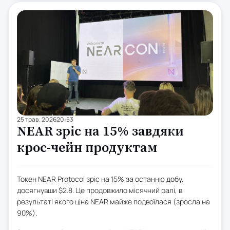
25 трав. 2026
20:53
NEAR зріс на 15% завдяки
крос-чейн продуктам
Токен NEAR Protocol зріс на 15% за останню добу,
досягнувши $2.8. Це продовжило місячний ралі, в
результаті якого ціна NEAR майже подвоїлася (зросла на
90%).