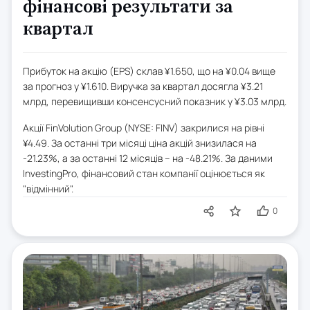
фінансові результати за
квартал
Прибуток на акцію (EPS) склав ¥1.650, що на ¥0.04 вище
за прогноз у ¥1.610. Виручка за квартал досягла ¥3.21
млрд, перевищивши консенсусний показник у ¥3.03 млрд.
Акції FinVolution Group (NYSE: FINV) закрилися на рівні
¥4.49. За останні три місяці ціна акцій знизилася на
-21.23%, а за останні 12 місяців – на -48.21%. За даними
InvestingPro, фінансовий стан компанії оцінюється як
"відмінний".
0