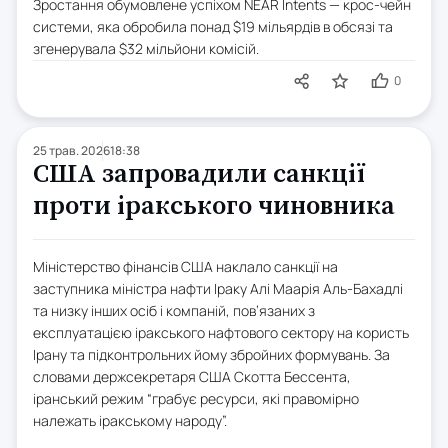
Зростання обумовлене успіхом NEAR Intents — крос-чейн
системи, яка обробила понад $19 мільярдів в обсязі та
згенерувала $32 мільйони комісій.
0
25 трав. 2026
18:38
США запровадили санкції
проти іракського чиновника
Міністерство фінансів США наклало санкції на
заступника міністра нафти Іраку Алі Маарія Аль-Бахадлі
та низку інших осіб і компаній, пов’язаних з
експлуатацією іракського нафтового сектору на користь
Ірану та підконтрольних йому збройних формувань. За
словами держсекретаря США Скотта Бессента,
іранський режим “грабує ресурси, які правомірно
належать іракському народу”.