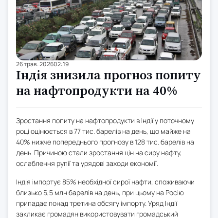
26 трав. 2026
02:19
Індія знизила прогноз попиту
на нафтопродукти на 40%
Зростання попиту на нафтопродукти в Індії у поточному
році оцінюється в 77 тис. барелів на день, що майже на
40% нижче попереднього прогнозу в 128 тис. барелів на
день. Причиною стали зростання цін на сиру нафту,
ослаблення рупії та урядові заходи економії.
Індія імпортує 85% необхідної сирої нафти, споживаючи
близько 5,5 млн барелів на день, при цьому на Росію
припадає понад третина обсягу імпорту. Уряд Індії
закликає громадян використовувати громадський