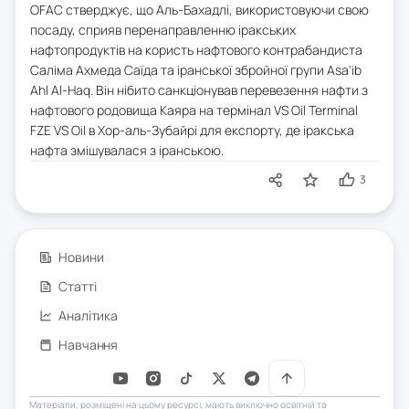
OFAC стверджує, що Аль-Бахадлі, використовуючи свою
посаду, сприяв перенаправленню іракських
нафтопродуктів на користь нафтового контрабандиста
Саліма Ахмеда Саїда та іранської збройної групи Asa'ib
Ahl Al-Haq. Він нібито санкціонував перевезення нафти з
нафтового родовища Каяра на термінал VS Oil Terminal
FZE VS Oil в Хор-аль-Зубайрі для експорту, де іракська
нафта змішувалася з іранською.
3
Новини
Статті
Аналітика
Навчання
Матеріали, розміщені на цьому ресурсі, мають виключно освітній та