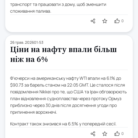
транспорт та працювати з дому, щоб зменшити
споживання палива.
0
26 трав. 2026
01:53
Ціни на нафту впали більш
ніж на 6%
Ф'ючерси на американську нафту WTI впали на 6.1% до
$90.73 за барель станом на 22:05 GMT. Це сталося після
повідомлення Nikkei про те, що США та Іран обговорюють
план відновлення судноплавства через протоку Ормуз
приблизно через 30 днів після досягнення угоди про
припинення ворожнечі.
Контракт також знизився на 6.5% у попередній сесії.
0