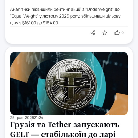
Аналітики підвищили рейтинг акцій з "Underweight" до
"Equal Weight" у лютому 2026 року, збільшивши цільову
ціну з $161.00 до $164.00.
0
25 трав. 2026
21:24
Грузія та Tether запускають
GELT — стабількоїн до ларі