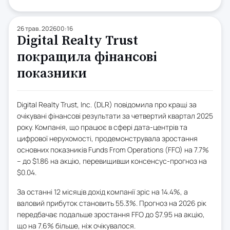
26 трав. 2026
00:16
Digital Realty Trust
покращила фінансові
показники
Digital Realty Trust, Inc. (DLR) повідомила про кращі за
очікувані фінансові результати за четвертий квартал 2025
року. Компанія, що працює в сфері дата-центрів та
цифрової нерухомості, продемонструвала зростання
основних показників Funds From Operations (FFO) на 7.7%
– до $1.86 на акцію, перевищивши консенсус-прогноз на
$0.04.
За останні 12 місяців дохід компанії зріс на 14.4%, а
валовий прибуток становить 55.3%. Прогноз на 2026 рік
передбачає подальше зростання FFO до $7.95 на акцію,
що на 7.6% більше, ніж очікувалося.