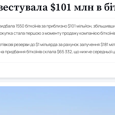
нвестувала $101 млн в б
идбала 1550 біткоїнів за приблизно $101 мільйон, збільшивши
покупка стала першою з моменту продажу компанією біткоїнів
тівкові резерви до $1 мільярда за рахунок залучення $181 м
на придбання біткоїнів склала $65 332, що нижче середньої 