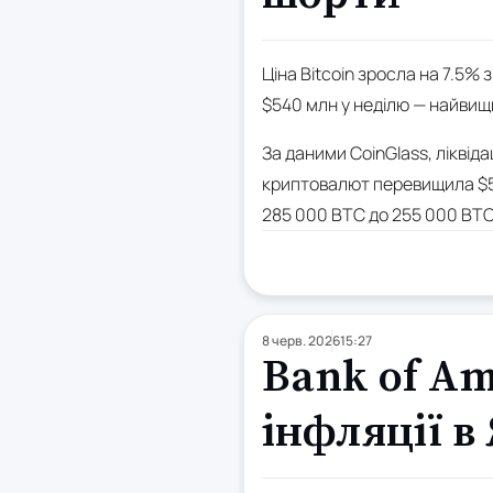
Ціна Bitcoin зросла на 7.5% 
$540 млн у неділю — найвищи
За даними CoinGlass, ліквіда
криптовалют перевищила $588
285 000 BTC до 255 000 BTC
8 черв. 2026
15:27
Bank of Am
інфляції в