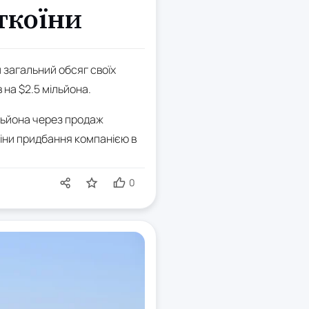
іткоїни
 загальний обсяг своїх
 на $2.5 мільйона.
ільйона через продаж
ціни придбання компанією в
0