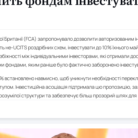
лить фондам інвестуват
ої Британії (FCA) запропонувало дозволити авторизованим 
ь не-UCITS роздрібних схем, інвестувати до 10% їхнього май
збіжності між індивідуальними інвесторами, які отримали дос
ми фондами, яким раніше було фактично заборонено інвестув
0% встановлено навмисно, щоб уникнути необхідності перекла
тупом. Інвестиційна асоціація підтримала цю пропозицію, з
розумілої структури та забезпечує більш прозорий шлях для 