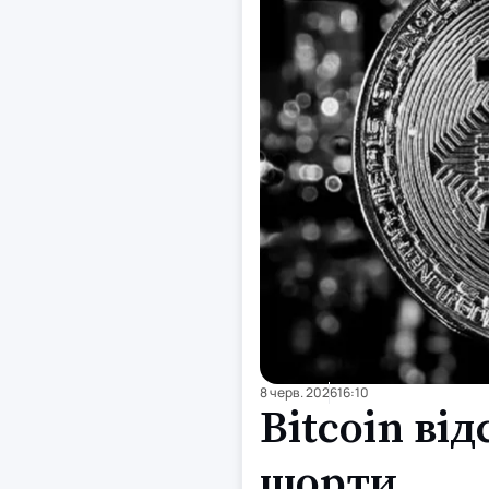
8 черв. 2026
16:10
Bitcoin ві
шорти