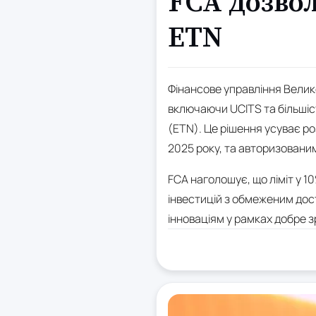
FCA дозво
ETN
Фінансове управління Велик
включаючи UCITS та більшіст
(ETN). Це рішення усуває ро
2025 року, та авторизовани
FCA наголошує, що ліміт у 1
інвестицій з обмеженим дос
інноваціям у рамках добре з