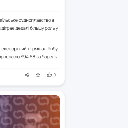
раїльське судноплавство в
діграє дедалі більшу роль у
а експортний термінал Янбу
зросла до $94.68 за барель
0