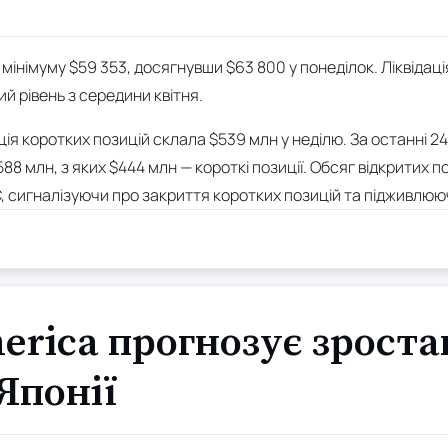
з мінімуму $59 353, досягнувши $63 800 у понеділок. Ліквідац
й рівень з середини квітня.
ція коротких позицій склала $539 млн у неділю. За останні 24
 млн, з яких $444 млн — короткі позиції. Обсяг відкритих поз
, сигналізуючи про закриття коротких позицій та підживлюю
erica прогнозує зрост
 Японії