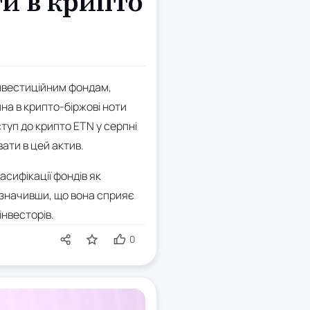
и в крипто
інвестиційним фондам,
на в крипто-біржові ноти
туп до крипто ETN у серпні
ати в цей актив.
сифікації фондів як
азначивши, що вона сприяє
інвесторів.
0