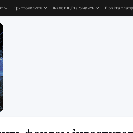
нг
Криптовалюта
Інвестиції та фінанси
Біржі та плат
тика
Основи криптовалют
Основи інвестування
Криптобіржі
и трейдингу
Bitcoin
Облігації та деривативи
Форекс бро
логія трейдинга
Альткоїни та токени
Фондовий ринок
Торгові пл
ві стратегії
Defi та Web3
Метали
атори
Аірдропи та ретродропи
рси
Криптогаманці