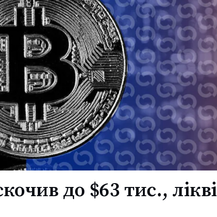
дскочив до $63 тис., лік