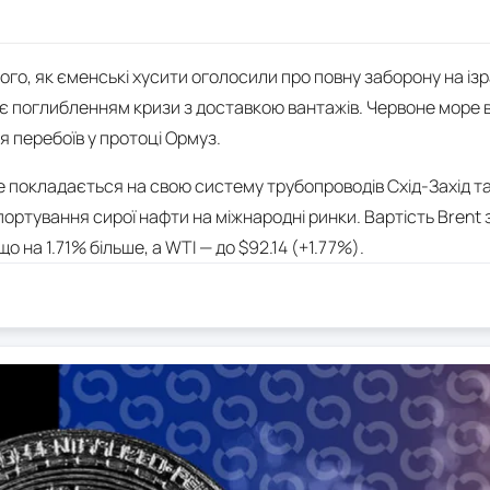
того, як єменські хусити оголосили про повну заборону на із
 поглибленням кризи з доставкою вантажів. Червоне море ві
ля перебоїв у протоці Ормуз.
ше покладається на свою систему трубопроводів Схід-Захід т
ортування сирої нафти на міжнародні ринки. Вартість Brent 
о на 1.71% більше, а WTI — до $92.14 (+1.77%).