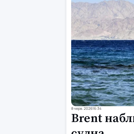
8 черв. 2026
16:34
Brent набл
судна