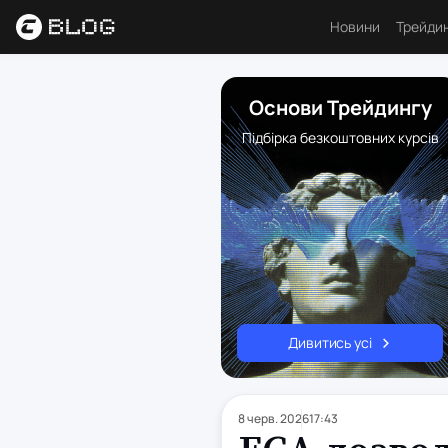
Новини
Трейди
Аналі
Основи Трейдингу
Основ
Підбірка безкоштовних курсів
Психо
Торго
Індик
Ресу
Дивитись усі
8 черв. 2026
17:43