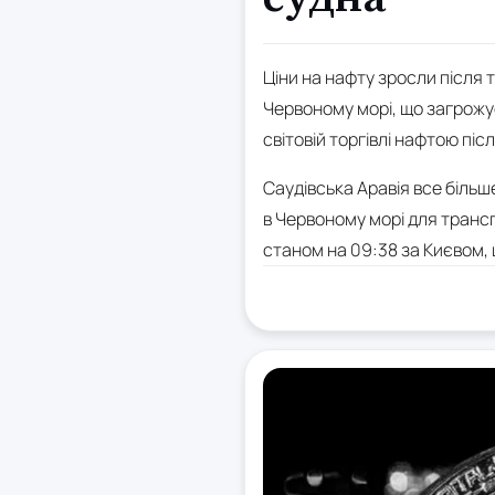
Ціни на нафту зросли після 
Червоному морі, що загрожує
світовій торгівлі нафтою піс
Саудівська Аравія все біль
в Червоному морі для трансп
станом на 09:38 за Києвом, щ