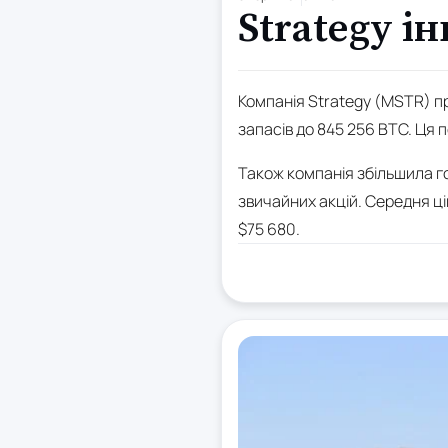
Strategy і
Компанія Strategy (MSTR) пр
запасів до 845 256 BTC. Ця 
Також компанія збільшила го
звичайних акцій. Середня ці
$75 680.