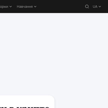
форми
Навчання
UA
 – огляди
Навчальні статті
кери
Безкоштовні курси
атформи