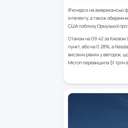
Ф'ючерси на американські ф
інтелекту, а також обережн
США поблизу Ормузької прот
Станом на 09:42 за Києвом (
пункт, або на 0.28%, а Nasd
високих рівнях у вівторок, 
Micron перевищила $1 трлн в