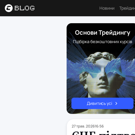
Новини
Трейди
Аналі
Основи Трейдингу
Основ
Підбірка безкоштовних курсів
Психо
Торго
Індик
Ресу
Дивитись усі
27 трав. 2026
16:56