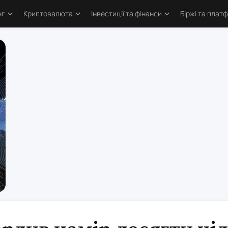
нг
Криптовалюта
Інвестиції та фінанси
Біржі та плат
тика
Основи криптовалют
Основи інвестування
Криптобіржі
и трейдингу
Bitcoin
Облігації та деривативи
Форекс бро
логія трейдинга
Альткоїни та токени
Фондовий ринок
Торгові пл
ві стратегії
Defi та Web3
Метали
атори
Аірдропи та ретродропи
рси
Криптогаманці