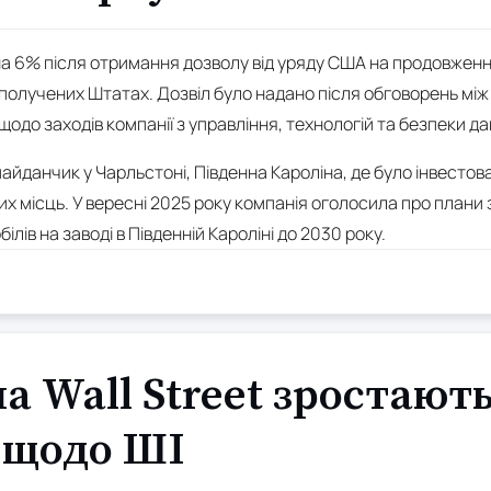
 на 6% після отримання дозволу від уряду США на продовжен
получених Штатах. Дозвіл було надано після обговорень між 
щодо заходів компанії з управління, технологій та безпеки да
айданчик у Чарльстоні, Південна Кароліна, де було інвестова
х місць. У вересні 2025 року компанія оголосила про плани 
ів на заводі в Південній Кароліні до 2030 року.
а Wall Street зростають
 щодо ШІ