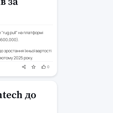
в за
"rug pull" на платформі
$600,000).
о зростання їхньої вартості
лютому 2025 року.
0
mtech до