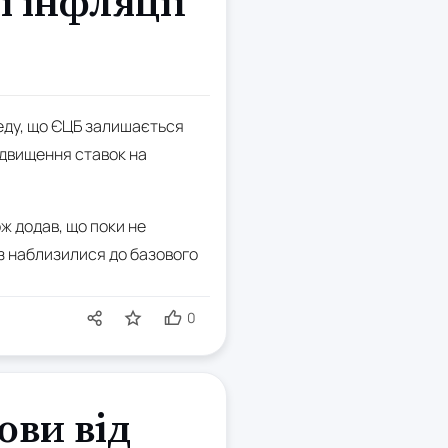
і інфляції
еду, що ЄЦБ залишається
підвищення ставок на
ж додав, що поки не
газ наблизилися до базового
0
ови від