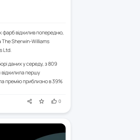
ик фарб відхилив попередню,
а The Sherwin-Williams
 Ltd.
орі даних у середу, з 809
я відхилила першу
ляла премію приблизно в 39%
0