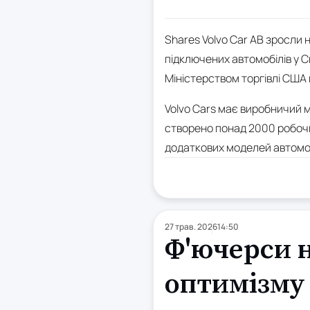
Shares Volvo Car AB зросли
підключених автомобілів у С
Міністерством торгівлі США 
Volvo Cars має виробничий м
створено понад 2000 робочи
додаткових моделей автомобіл
27 трав. 2026
14:50
Ф'ючерси н
оптимізму