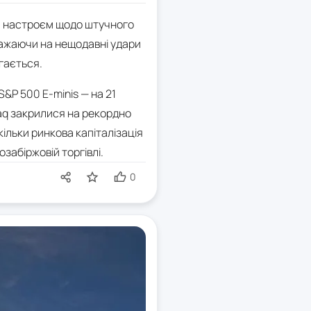
им настроєм щодо штучного
важаючи на нещодавні удари
гається.
S&P 500 E-minis — на 21
daq закрилися на рекордно
кільки ринкова капіталізація
забіржовій торгівлі.
0