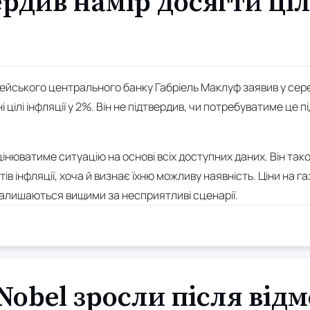
рдив намір досягти ціл
ейського центрального банку Габріель Маклуф заявив у сер
цілі інфляції у 2%. Він не підтвердив, чи потребуватиме це 
нюватиме ситуацію на основі всіх доступних даних. Він тако
ів інфляції, хоча й визнає їхню можливу наявність. Ціни на 
у залишаються вищими за несприятливі сценарії.
Nobel зросли після відм