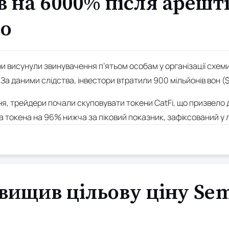
ів на 6000% після арешті
о
 висунули звинувачення п’ятьом особам у організації схеми 
 За даними слідства, інвестори втратили 900 мільйонів вон (
, трейдери почали скуповувати токени CatFi, що призвело д
а токена на 96% нижча за піковий показник, зафіксований у 
вищив цільову ціну Se