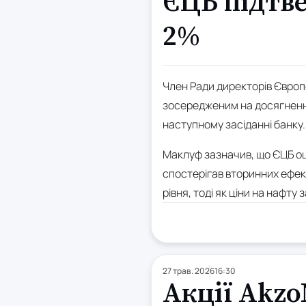
ЄЦБ підтве
2%
Член Ради директорів Європ
зосередженим на досягненні 
наступному засіданні банку.
Маклуф зазначив, що ЄЦБ оці
спостерігав вторинних ефект
рівня, тоді як ціни на нафт
27 трав. 2026
16:30
Акції Akzo