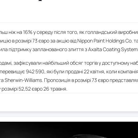
ільш ніж на 16% у середу після того, як голландський виробн
ію в розмірі 73 євро за акцію від Nippon Paint Holdings Co. т
ла підтримку запланованого злиття з Axalta Coating Systems
рдамі, зафіксували найбільший обсяг торгів у доступному наб
 перевищує 942 590, які були продані 22 квітня, коли компані
 та Sherwin-Williams. Пропозиція в розмірі 73 євро представ
 розмірі 52,52 євро 26 травня.