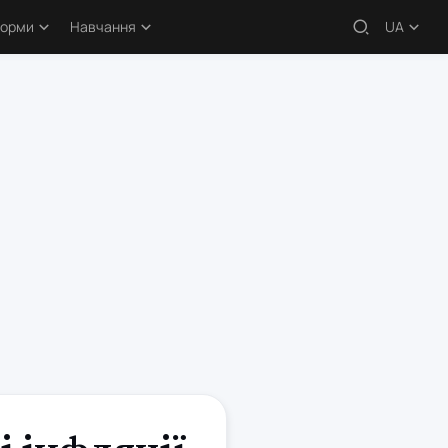
форми
Навчання
UA
 – огляди
Навчальні статті
кери
Безкоштовні курси
атформи