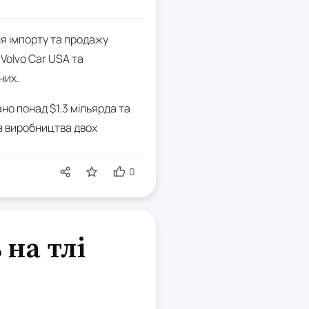
ня імпорту та продажу
Volvo Car USA та
них.
но понад $1.3 мільярда та
з виробництва двох
0
 на тлі