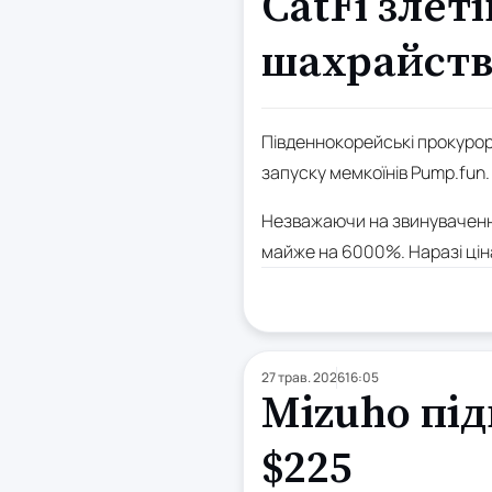
CatFi злет
шахрайств
Південнокорейські прокурори
запуску мемкоїнів Pump.fun.
Незважаючи на звинувачення
майже на 6000%. Наразі цін
27 трав. 2026
16:05
Mizuho під
$225