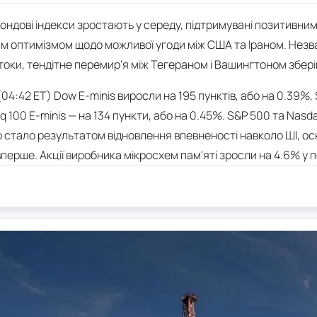
ондові індекси зростають у середу, підтримувані позитивн
им оптимізмом щодо можливої угоди між США та Іраном. Нез
оки, тендітне перемир'я між Тегераном і Вашингтоном збері
04:42 ET) Dow E-minis виросли на 195 пунктів, або на 0.39%, 
aq 100 E-minis — на 134 пункти, або на 0.45%. S&P 500 та Nas
що стало результатом відновлення впевненості навколо ШІ, ос
перше. Акції виробника мікросхем пам'яті зросли на 4.6% у по