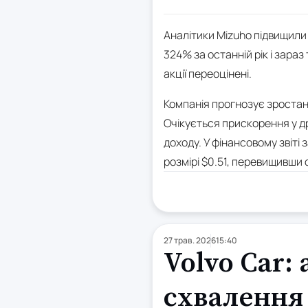
Аналітики Mizuho підвищили 
324% за останній рік і зараз
акції переоцінені.
Компанія прогнозує зростання
Очікується прискорення у др
доходу. У фінансовому звіті
розмірі $0.51, перевищивши 
27 трав. 2026
15:40
Volvo Car: 
схвалення