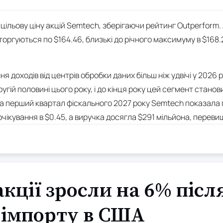
цільову ціну акцій Semtech, зберігаючи рейтинг Outperform. 
 торгуються по $164.46, близькі до річного максимуму в $168.
 доходів від центрів обробки даних більш ніж удвічі у 2026 роц
угій половині цього року, і до кінця року цей сегмент стано
 за перший квартал фіскального 2027 року Semtech показала 
очікування в $0.45, а виручка досягла $291 мільйона, перев
акції зросли на 6% післ
 імпорту в США