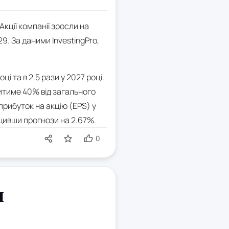
Акції компанії зросли на
29. За даними InvestingPro,
і та в 2.5 рази у 2027 році.
витиме 40% від загального
прибуток на акцію (EPS) у
ищивши прогнози на 2.67%.
0
я