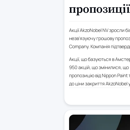
пропозиції
Акції AkzoNobel NV зросли б
незв'язуючу грошову пропозиц
Company. Компанія підтверди
Акції, що базуються в Амсте
950 акцій, що змінилися, що
пропозицію від Nippon Paint
до ціни закриття AkzoNobel у