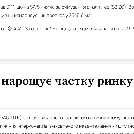
в $1.11, що на $7.15 нижче за очікування аналітиків ($8.26). 
щивши консенсусний прогноз у $545.6 млн.
івні $54.42. За останні 3 місяці ціна акцій знизилася на 13.3
нарощує частку ринку
SDAQ:LITE) є ключовим постачальником оптичних комунікацій
птичних інтерконектів, зумовленого навантаженнями штучног