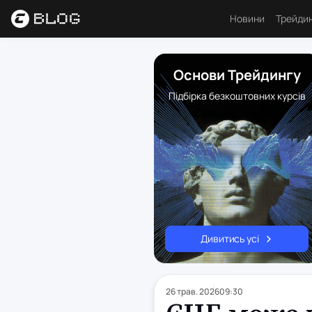
Новини
Трейди
Аналі
Основи Трейдингу
Основ
Підбірка безкоштовних курсів
Психо
Торго
Індик
Ресу
Дивитись усі
26 трав. 2026
09:30