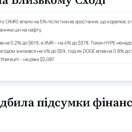
на Близькому Сході
ro (XMR) впали на 5% після тижнів зростання, що корелює 
анням цін на нафту.
в на 5.2% до $619, а XMR – на 4% до $378. Токен HYPE нена
згодом знизився на 4% до $59, тоді як DOGE впав на 0.8% до $
thereum – на рівні $2,087.
ідбила підсумки фінан