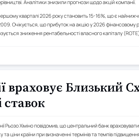
рівництві. Аналітики знизили прогнози щодо акцій компанії.
першому кварталі 2026 року становить 15-16%, що є найниж
009. Очікується, що прибуток на акцію у 2026 фінансовому р
озується зниження рентабельності власного капіталу (ROTE)
ї враховує Близький Сх
 ставок
ії Рьозо Хіміно повідомив, що центральний банк враховувати
у та ціни країни при визначенні термінів та темпів підвищенн