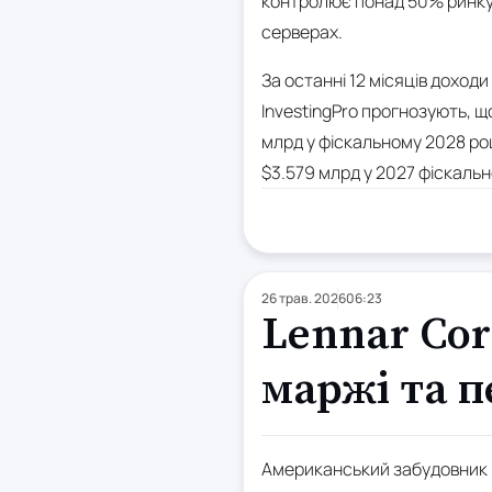
контролює понад 50% ринку л
серверах.
За останні 12 місяців доход
InvestingPro прогнозують, щ
млрд у фіскальному 2028 роц
$3.579 млрд у 2027 фіскальн
26 трав. 2026
06:23
Lennar Cor
маржі та п
Американський забудовник L