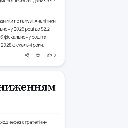
існої передачі даних в AI-
зники по галузі. Аналітики
льному 2025 році до $2.2
26 фіскальному році та
 2028 фіскальні роки.
0
 зниженням
іод через стратегічну