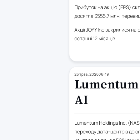
Прибуток на акцію (EPS) скла
досягла $555.7 млн, переви
Акції JOYY Inc закрилися на р
останні 12 місяців.
26 трав. 2026
06:49
Lumentum 
AI
Lumentum Holdings Inc. (NA
переходу дата-центрів до о