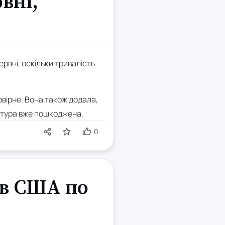
вні,
рвні, оскільки тривалість
вірне. Вона також додала,
уктура вже пошкоджена.
0
ів США по