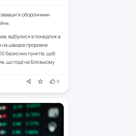
назвавши їх оборонними
ійни.
ав, відбулися в понеділок в
я на швидке проривне
00 базисних пунктів, щоб
в, що події на Близькому
0