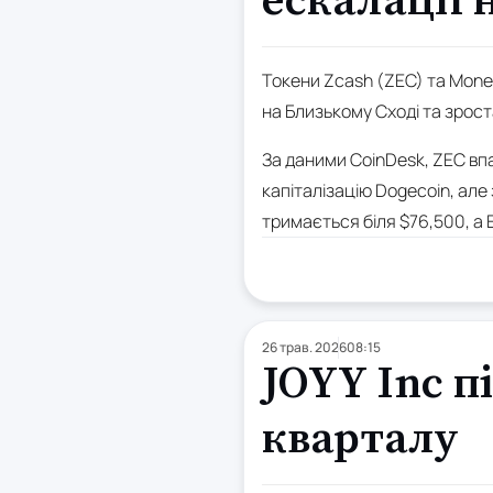
ескалації 
Токени Zcash (ZEC) та Mone
на Близькому Сході та зрост
За даними CoinDesk, ZEC впа
капіталізацію Dogecoin, але 
тримається біля $76,500, а E
26 трав. 2026
08:15
JOYY Inc п
кварталу