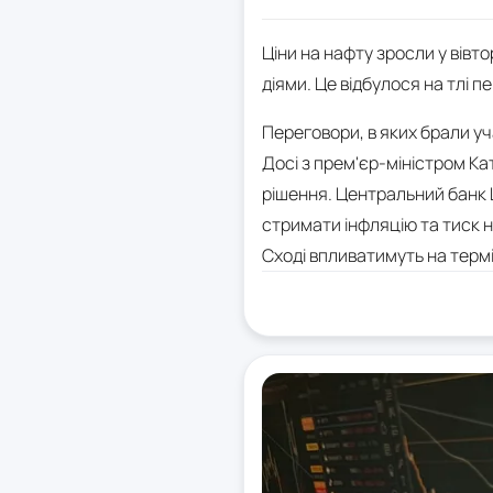
Ціни на нафту зросли у вівт
діями. Це відбулося на тлі 
Переговори, в яких брали уч
Досі з прем'єр-міністром К
рішення. Центральний банк Ш
стримати інфляцію та тиск н
Сході впливатимуть на терм