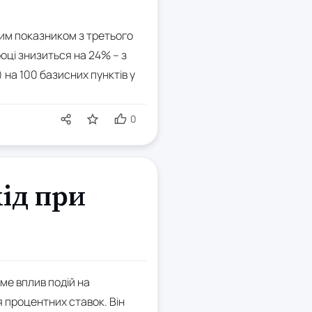
чим показником з третього
оці знизиться на 24% – з
 на 100 базисних пунктів у
0
ід при
ме вплив подій на
я процентних ставок. Він