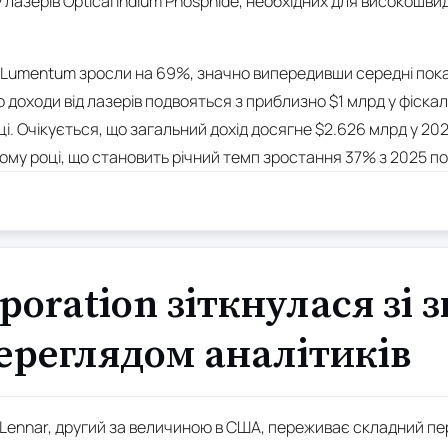
азерів Optical Indium Phosphide, необхідних для високошвидк
и Lumentum зросли на 69%, значно випередивши середні пока
о доходи від лазерів подвояться з приблизно $1 млрд у фіска
і. Очікується, що загальний дохід досягне $2.626 млрд у 20
ому році, що становить річний темп зростання 37% з 2025 по
poration зіткнулася зі
ереглядом аналітиків
ennar, другий за величиною в США, переживає складний пер