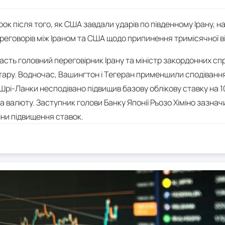
орок після того, як США завдали ударів по південному Ірану, 
переговорів між Іраном та США щодо припинення тримісячної в
асть головний переговірник Ірану та міністр закордонних спр
атару. Водночас, Вашингтон і Тегеран применшили сподіванн
рі-Ланки несподівано підвищив базову облікову ставку на 1
а валюту. Заступник голови Банку Японії Рьозо Хіміно зазначи
іни підвищення ставок.