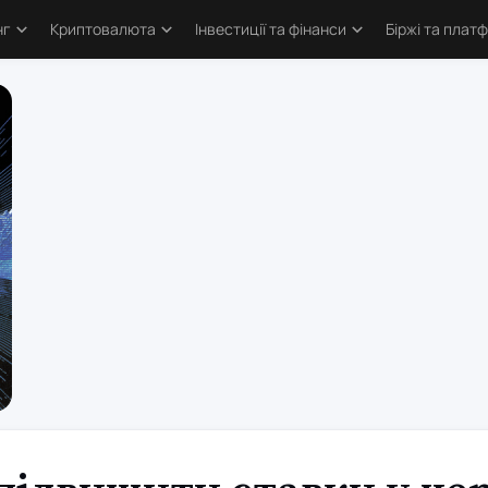
нг
Криптовалюта
Інвестиції та фінанси
Біржі та плат
тика
Основи криптовалют
Основи інвестування
Криптобіржі
и трейдингу
Bitcoin
Облігації та деривативи
Форекс бро
логія трейдинга
Альткоїни та токени
Фондовий ринок
Торгові пл
ві стратегії
Defi та Web3
Метали
атори
Аірдропи та ретродропи
рси
Криптогаманці