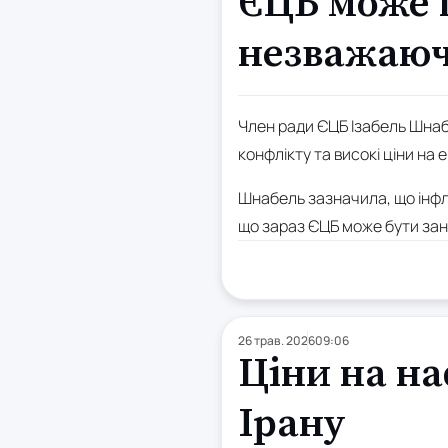
ЄЦБ може п
незважаючи
Член ради ЄЦБ Ізабель Шнабе
конфлікту та високі ціни на 
Шнабель зазначила, що інфл
що зараз ЄЦБ може бути зан
26 трав. 2026
09:06
Ціни на на
Ірану