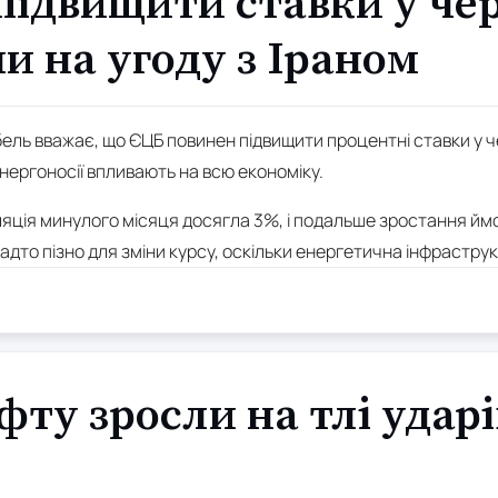
ідвищити ставки у чер
 на угоду з Іраном
ль вважає, що ЄЦБ повинен підвищити процентні ставки у че
енергоносії впливають на всю економіку.
яція минулого місяця досягла 3%, і подальше зростання ймо
адто пізно для зміни курсу, оскільки енергетична інфрастр
фту зросли на тлі удар