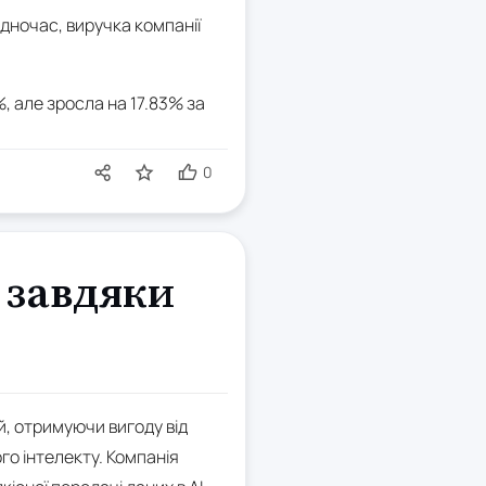
Водночас, виручка компанії
6%, але зросла на 17.83% за
0
 завдяки
, отримуючи вигоду від
о інтелекту. Компанія