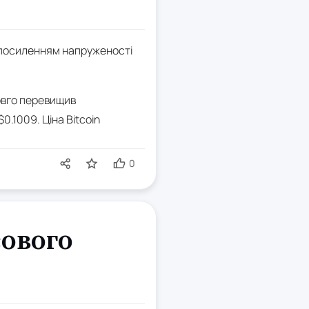
з посиленням напруженості
довго перевищив
0.1009. Ціна Bitcoin
0
сового