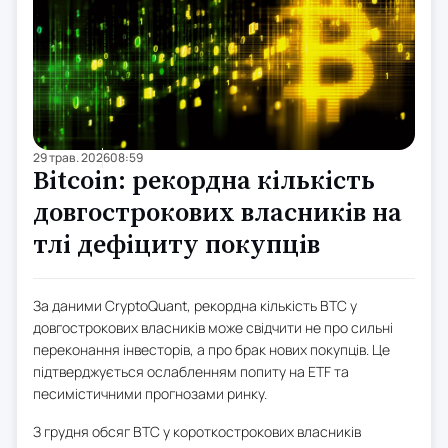
29 трав. 2026
08:59
Bitcoin: рекордна кількість
довгострокових власників на
тлі дефіциту покупців
За даними CryptoQuant, рекордна кількість BTC у
довгострокових власників може свідчити не про сильні
переконання інвесторів, а про брак нових покупців. Це
підтверджується ослабленням попиту на ETF та
песимістичними прогнозами ринку.
З грудня обсяг BTC у короткострокових власників