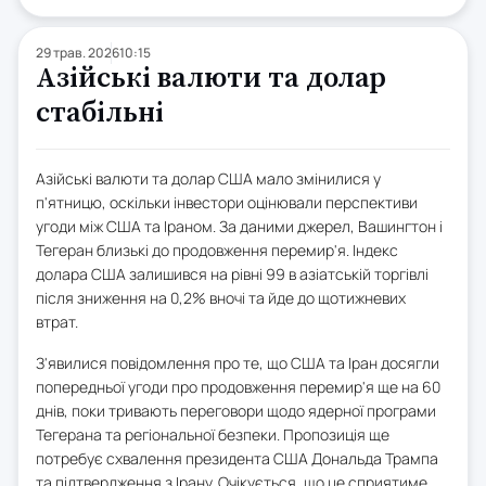
29 трав. 2026
10:15
Азійські валюти та долар
стабільні
Азійські валюти та долар США мало змінилися у
п'ятницю, оскільки інвестори оцінювали перспективи
угоди між США та Іраном. За даними джерел, Вашингтон і
Тегеран близькі до продовження перемир'я. Індекс
долара США залишився на рівні 99 в азіатській торгівлі
після зниження на 0,2% вночі та йде до щотижневих
втрат.
З'явилися повідомлення про те, що США та Іран досягли
попередньої угоди про продовження перемир'я ще на 60
днів, поки тривають переговори щодо ядерної програми
Тегерана та регіональної безпеки. Пропозиція ще
потребує схвалення президента США Дональда Трампа
та підтвердження з Ірану. Очікується, що це сприятиме