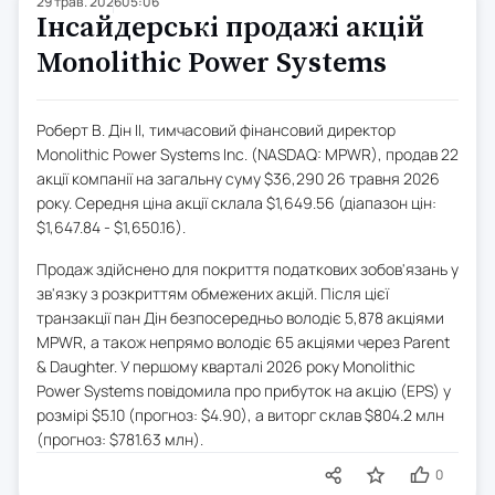
29 трав. 2026
05:06
Інсайдерські продажі акцій
Monolithic Power Systems
Роберт В. Дін II, тимчасовий фінансовий директор
Monolithic Power Systems Inc. (NASDAQ: MPWR), продав 22
акції компанії на загальну суму $36,290 26 травня 2026
року. Середня ціна акції склала $1,649.56 (діапазон цін:
$1,647.84 - $1,650.16).
Продаж здійснено для покриття податкових зобов'язань у
зв'язку з розкриттям обмежених акцій. Після цієї
транзакції пан Дін безпосередньо володіє 5,878 акціями
MPWR, а також непрямо володіє 65 акціями через Parent
& Daughter. У першому кварталі 2026 року Monolithic
Power Systems повідомила про прибуток на акцію (EPS) у
розмірі $5.10 (прогноз: $4.90), а виторг склав $804.2 млн
(прогноз: $781.63 млн).
0