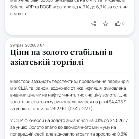
Solana, XRP та DOGE втратили від 4,9% до 6,7% за останні
сім днів.
0
29 трав. 2026
08:04
Ціни на золото стабільні в
азіатській торгівлі
Інвестори зважують перспективи продовження перемир'я
між США та Іраном, водночас стійка інфляція, зумовлена
вищими цінами на нафту, чинить тиск на ціну золота. Ціна
золота на спотовому ринку залишилася на рівні $4,495.9
за унцію станом на 23:27 ET (03:27 GMT).
У США ф'ючерси на золото знизилися на 0.1% до $4,526.17
за унцію. Золото впало до двомісячного мінімуму на
попередній сесії, але відновило втрати та зросло на 0.8%