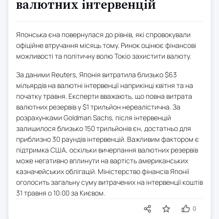
валютних інтервенцій
Японська єна повернулася до рівнів, які спровокували
офіційне втручання місяць тому. Ринок оцінює фінансові
можливості та політичну волю Токіо захистити валюту.
За даними Reuters, Японія витратила близько $63
мільярдів на валютні інтервенції наприкінці квітня та на
початку травня. Експерти вважають, що повна витрата
валютних резервів у $1 трильйон нереалістична. За
розрахунками Goldman Sachs, після інтервенцій
залишилося близько 150 трильйонів єн, достатньо для
приблизно 30 раундів інтервенцій. Важливим фактором є
підтримка США, оскільки вичерпання валютних резервів
може негативно вплинути на вартість американських
казначейських облігацій. Міністерство фінансів Японії
оголосить загальну суму витрачених на інтервенції коштів
31 травня о 10:00 за Києвом.
0