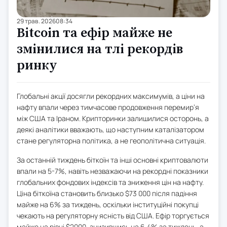
29 трав. 2026
08:34
Bitcoin та ефір майже не
змінилися на тлі рекордів
ринку
Глобальні акції досягли рекордних максимумів, а ціни на
нафту впали через тимчасове продовження перемир’я
між США та Іраном. Крипторинки залишилися осторонь, а
деякі аналітики вважають, що наступним каталізатором
стане регуляторна політика, а не геополітична ситуація.
За останній тиждень біткоїн та інші основні криптовалюти
впали на 5-7%, навіть незважаючи на рекордні показники
глобальних фондових індексів та зниження цін на нафту.
Ціна біткоїна становить близько $73 000 після падіння
майже на 6% за тиждень, оскільки інституційні покупці
чекають на регуляторну ясність від США. Ефір торгується
майже на рівні $2000, знизившись на 6,4% за тиждень, а