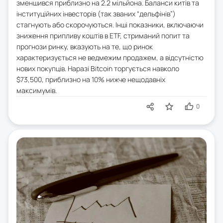
зменшився приблизно на 2.2 мільйона. Баланси китів та
інституційних інвесторів (так званих “дельфінів”)
стагнують або скорочуються. Інші показники, включаючи
зниження припливу коштів в ETF, стриманий попит та
прогнози ринку, вказують на те, що ринок
характеризується не ведмежим продажем, а відсутністю
нових покупців. Наразі Bitcoin торгується навколо
$73,500, приблизно на 10% нижче нещодавніх
максимумів.
0