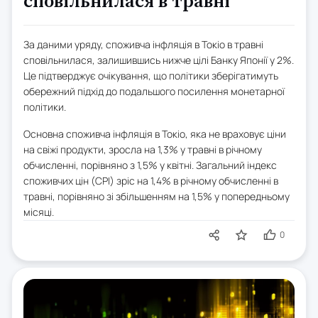
сповільнилася в травні
За даними уряду, споживча інфляція в Токіо в травні
сповільнилася, залишившись нижче цілі Банку Японії у 2%.
Це підтверджує очікування, що політики зберігатимуть
обережний підхід до подальшого посилення монетарної
політики.
Основна споживча інфляція в Токіо, яка не враховує ціни
на свіжі продукти, зросла на 1,3% у травні в річному
обчисленні, порівняно з 1,5% у квітні. Загальний індекс
споживчих цін (CPI) зріс на 1,4% в річному обчисленні в
травні, порівняно зі збільшенням на 1,5% у попередньому
місяці.
0