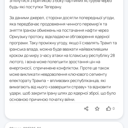
зіткнутися з критикою з боку партійних яструбів через
будь-які поступки Тегерану.
За даними джерел, сторони досягли попередньої угоди,
яка передбачає продовження чинного перемир’я та
зняття Іраном обмежень на постачання нафти через
Ормузьку протоку, відкладаючи обговорення ядерної
програми. Таку проміжну угоду, якщо її схвалять Трамп та
іранська влада, можна буде вважати найважливішим
кроком до миру з часу атаки на Ісламську республіку 28
лютого, і вона може полегшити зростання цін на
енергоносії, спричинене конфліктом. Проте це також
може викликати невдоволення ключового сегменту
електорату Трампа – впливових республіканців, які
вимагають від нього «завершити справу» та відновити
удари, щоб закрити Ірану шлях до ядерної зброї, що було
основною причиною початку війни.
0