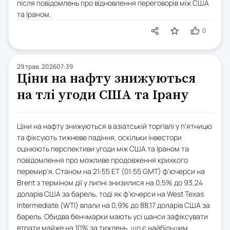
після повідомлень про відновлення переговорів між США
та Іраном.
0
29 трав. 2026
07:39
Ціни на нафту знижуються
на тлі угоди США та Ірану
Ціни на нафту знижуються в азіатській торгівлі у п'ятницю
та фіксують тижневе падіння, оскільки інвестори
оцінюють перспективи угоди між США та Іраном та
повідомлення про можливе продовження крихкого
перемир'я. Станом на 21:55 ET (01:55 GMT) ф'ючерси на
Brent з терміном дії у липні знизилися на 0,5% до 93,24
доларів США за барель, тоді як ф'ючерси на West Texas
Intermediate (WTI) впали на 0,9% до 88,17 доларів США за
барель. Обидва бенчмарки мають усі шанси зафіксувати
втрати майже на 10% за тиждень, що є найбільшим