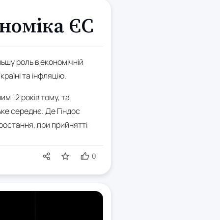
ономіка ЄС
льшу роль в економічній
Україні та інфляцію.
м 12 років тому, та
ьке середнє. Де Гіндос
ростання, при прийнятті
0