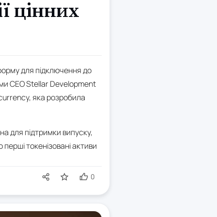
ії цінних
форму для підключення до
ми CEO Stellar Development
ecurrency, яка розробила
на для підтримки випуску,
о перші токенізовані активи
0