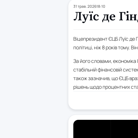
31 трав. 2026
18:10
Луїс де Гі
Віцепрезидент ЄЦБ Луїс де Г
політиці, ніж 8 років тому. В
За його словами, економіка 
стабільній фінансовій систе
також зазначив, що ЄЦБ врах
рішень щодо процентних став