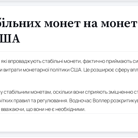
більних монет на моне
США
, які впроваджують стабільні монети, фактично приймають с
и витрати монетарної політики США. Це розширює сферу вп
ку стабільним монетам, оскільки вони сприяють зміцненню 
 чітких правил та регулювання. Водночас Воллер розкритику
 вважаючи, що вони не є необхідними.