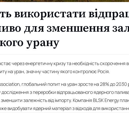
ь використати відпра
ливо для зменшення за
ького урану
остає через енергетичну кризу та необхідність скорочення в
иту на уран, значну частину якого контролює Росія.
ssociation, глобальний попит на уран зросте на 28% до 2030
у дослідження з переробки відпрацьованого ядерного палива
 зменшити залежність від імпорту. Компанія BLSK Energy пла
оже видобувати ядерний матеріал з відходів для використанн