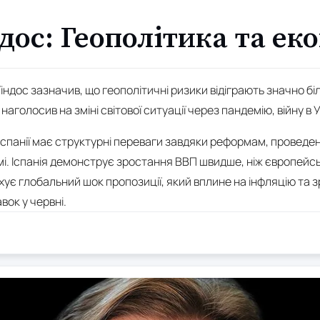
ндос: Геополітика та ек
індос зазначив, що геополітичні ризики відіграють значно бі
ін наголосив на зміні світової ситуації через пандемію, війну в 
Іспанії має структурні переваги завдяки реформам, проведени
мі. Іспанія демонструє зростання ВВП швидше, ніж європейс
ує глобальний шок пропозиції, який вплине на інфляцію та з
ок у червні.