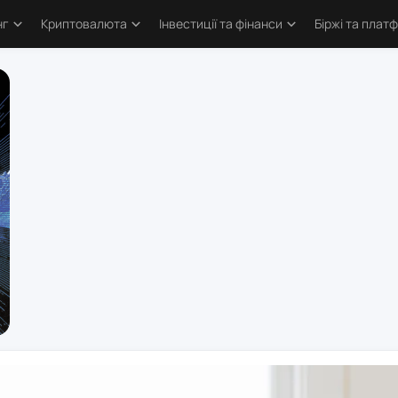
нг
Криптовалюта
Інвестиції та фінанси
Біржі та плат
тика
Основи криптовалют
Основи інвестування
Криптобіржі
и трейдингу
Bitcoin
Облігації та деривативи
Форекс бро
логія трейдинга
Альткоїни та токени
Фондовий ринок
Торгові пл
ві стратегії
Defi та Web3
Метали
атори
Аірдропи та ретродропи
рси
Криптогаманці