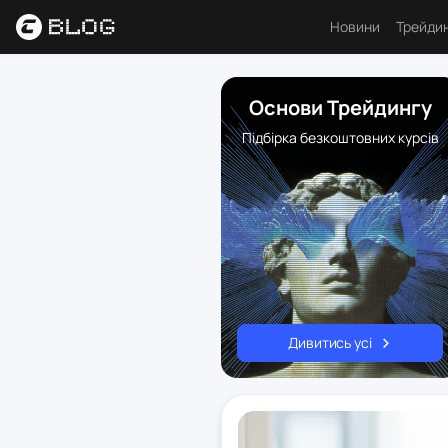
Новини
Трейди
Аналі
Основи Трейдингу
Основ
Підбірка безкоштовних курсів
Психо
Торго
Індик
Ресу
Дивитись усі