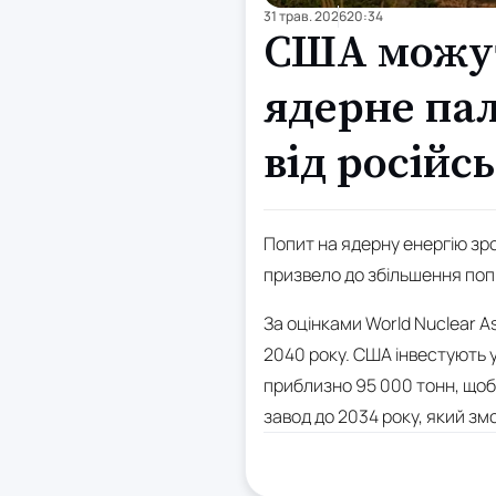
31 трав. 2026
20:34
США можут
ядерне па
від російс
Попит на ядерну енергію зр
призвело до збільшення поп
За оцінками World Nuclear A
2040 року. США інвестують 
приблизно 95 000 тонн, щоб
завод до 2034 року, який зм