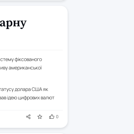
тарну
истему фіксованого
ливу американської
статусу долара США як
вав ідею цифрових валют
0