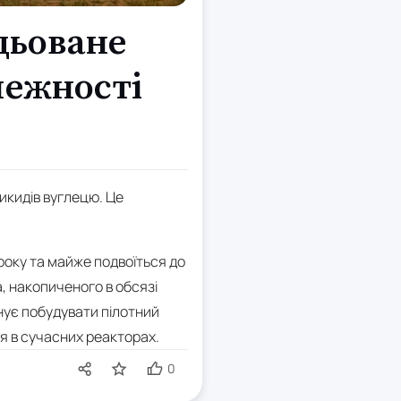
цьоване
лежності
икидів вуглецю. Це
 року та майже подвоїться до
, накопиченого в обсязі
нує побудувати пілотний
я в сучасних реакторах.
0