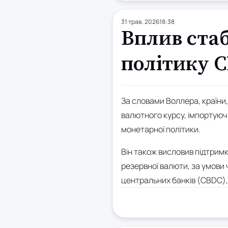
31 трав. 2026
18:38
Вплив ста
політику 
За словами Воллера, країни
валютного курсу, імпортуюч
монетарної політики.
Він також висловив підтрим
резервної валюти, за умови
центральних банків (CBDC),