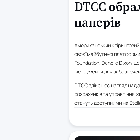
DTCC обрал
паперів
Американський кліринговий 
своєї майбутньої платформи
Foundation, Denelle Dixon, 
інструменти для забезпечен
DTCC здійснює нагляд над ак
розрахунків та управління ж
стануть доступними на Stella