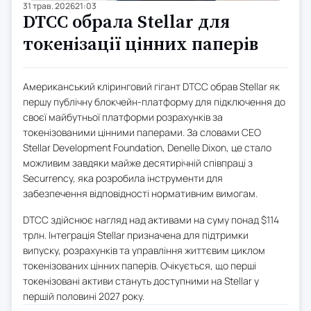
31 трав. 2026
21:03
DTCC обрала Stellar для
токенізації цінних паперів
Американський кліринговий гігант DTCC обрав Stellar як
першу публічну блокчейн-платформу для підключення до
своєї майбутньої платформи розрахунків за
токенізованими цінними паперами. За словами CEO
Stellar Development Foundation, Denelle Dixon, це стало
можливим завдяки майже десятирічній співпраці з
Securrency, яка розробила інструменти для
забезпечення відповідності нормативним вимогам.
DTCC здійснює нагляд над активами на суму понад $114
трлн. Інтеграція Stellar призначена для підтримки
випуску, розрахунків та управління життєвим циклом
токенізованих цінних паперів. Очікується, що перші
токенізовані активи стануть доступними на Stellar у
першій половині 2027 року.