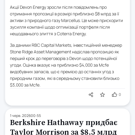
Акції Devon Energy зросли після повідомлень про
отримання пропозиції в розмірі приблизно $8 млрд за її
активи з природного газу Marcellus. Це може прискорити
зусилля компанії щодо оптимізації портфеля після
нещодавнього злиття з Coterra Energy.
За даними RBC Capital Markets, інвестиційний менеджер
Stone Ridge Asset Management надіслав пропозицію як
перший крок до переговорів з Devon щодо потенційної
угоди. Оцінка вказує на приблизно $4,000 за Mcfe
видобувних запасів, що є премією до останніх угод з
природним газом, які в середньому становили близько
$3,000 за Mcfe.
0
1 черв. 2026
00:55
Berkshire Hathaway придбає
Taylor Morrison за $8.5 млрд