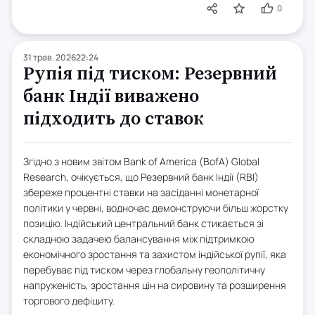
0
31 трав. 2026
22:24
Рупія під тиском: Резервний
банк Індії виважено
підходить до ставок
Згідно з новим звітом Bank of America (BofA) Global
Research, очікується, що Резервний банк Індії (RBI)
збереже процентні ставки на засіданні монетарної
політики у червні, водночас демонструючи більш жорстку
позицію. Індійський центральний банк стикається зі
складною задачею балансування між підтримкою
економічного зростання та захистом індійської рупії, яка
перебуває під тиском через глобальну геополітичну
напруженість, зростання цін на сировину та розширення
торгового дефіциту.