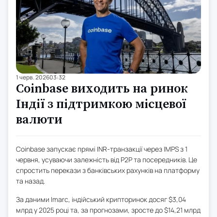
1 черв. 2026
03:32
Coinbase виходить на ринок
Індії з підтримкою місцевої
валюти
Coinbase запускає прямі INR-транзакції через IMPS з 1
червня, усуваючи залежність від P2P та посередників. Це
спростить перекази з банківських рахунків на платформу
та назад.
За даними Imarc, індійський крипторинок досяг $3,04
млрд у 2025 році та, за прогнозами, зросте до $14,21 млрд