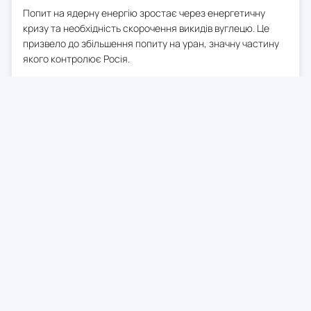
Попит на ядерну енергію зростає через енергетичну
кризу та необхідність скорочення викидів вуглецю. Це
призвело до збільшення попиту на уран, значну частину
якого контролює Росія.
За оцінками World Nuclear Association, глобальний попит
на уран зросте на 28% до 2030 року та майже подвоїться
до 2040 року. США інвестують у дослідження з переробки
відпрацьованого ядерного палива, накопиченого в обсязі
приблизно 95 000 тонн, щоб зменшити залежність від
імпорту. Компанія BLSK Energy планує побудувати
пілотний завод до 2034 року, який зможе видобувати
ядерний матеріал з відходів для використання в сучасних
реакторах.
0
31 трав. 2026
18:38
Вплив стабільних монет на