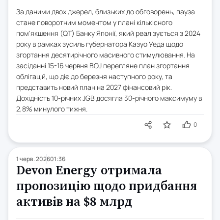
За даними двох джерел, близьких до обговорень, пауза
стане поворотним моментом у плані кількісного
пом'якшення (QT) Банку Японії, який реалізується з 2024
року в рамках зусиль губернатора Казуо Уеда щодо
згортання десятирічного масивного стимулювання. На
засіданні 15-16 червня BOJ перегляне план згортання
облігацій, що діє до березня наступного року, та
представить новий план на 2027 фінансовий рік.
Дохідність 10-річних JGB досягла 30-річного максимуму в
2,8% минулого тижня.
0
1 черв. 2026
01:36
Devon Energy отримала
пропозицію щодо придбання
активів на $8 млрд