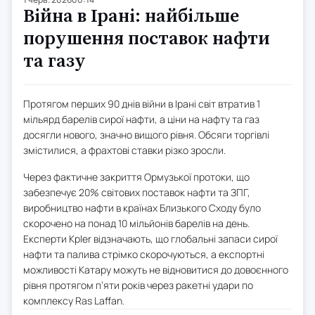
Війна в Ірані: найбільше
порушення поставок нафти
та газу
Протягом перших 90 днів війни в Ірані світ втратив 1
мільярд барелів сирої нафти, а ціни на нафту та газ
досягли нового, значно вищого рівня. Обсяги торгівлі
змістилися, а фрахтові ставки різко зросли.
Через фактичне закриття Ормузької протоки, що
забезпечує 20% світових поставок нафти та ЗПГ,
виробництво нафти в країнах Близького Сходу було
скорочено на понад 10 мільйонів барелів на день.
Експерти Kpler відзначають, що глобальні запаси сирої
нафти та палива стрімко скорочуються, а експортні
можливості Катару можуть не відновитися до довоєнного
рівня протягом п’яти років через ракетні удари по
комплексу Ras Laffan.