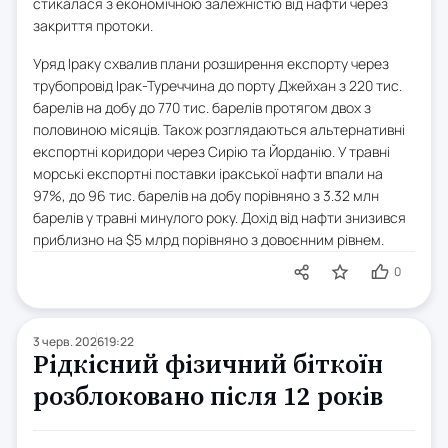
стикалася з економічною залежністю від нафти через
закриття протоки.
Уряд Іраку схвалив плани розширення експорту через
трубопровід Ірак-Туреччина до порту Джейхан з 220 тис.
барелів на добу до 770 тис. барелів протягом двох з
половиною місяців. Також розглядаються альтернативні
експортні коридори через Сирію та Йорданію. У травні
морські експортні поставки іракської нафти впали на
97%, до 96 тис. барелів на добу порівняно з 3.32 млн
барелів у травні минулого року. Дохід від нафти знизився
приблизно на $5 млрд порівняно з довоєнним рівнем.
0
3 черв. 2026
19:22
Рідкісний фізичний біткоїн
розблоковано після 12 років