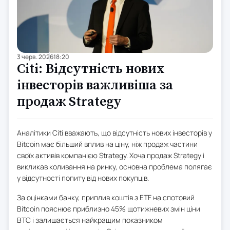
3 черв. 2026
18:20
Citi: Відсутність нових
інвесторів важливіша за
продаж Strategy
Аналітики Citi вважають, що відсутність нових інвесторів у
Bitcoin має більший вплив на ціну, ніж продаж частини
своїх активів компанією Strategy. Хоча продаж Strategy і
викликав коливання на ринку, основна проблема полягає
у відсутності попиту від нових покупців.
За оцінками банку, приплив коштів з ETF на спотовий
Bitcoin пояснює приблизно 45% щотижневих змін ціни
BTC і залишається найкращим показником