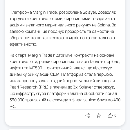
Платформа Margin Trade, розроблена Solayer, дозволяє
торгувати криптовалютами, сировинними товарами та
акціями з єдиного маржинального рахунку на Solana. За
заявою компанії, це поєднує прозорість та самостійне
зберігання коштів з високою швидкістю та капітальною
ефективністю.
На старті Margin Trade підтримує контракти на основні
криптовалюти, ринки сировинних товарів (золото, срібло,
нафта) та MT500 — синтетичний індекс, що відстежує
динаміку ринку акцій США. Платформа стала першою,
яка запропонувала ліквідний перпетуальний ринок для
Pearl Research (PRL) з плечем до 3x. Solayer стверджує,
що інфраструктура платформи здатна обробляти понад
330 000 транзакцій на секунду з фіналізацією близько 400
мс.
0