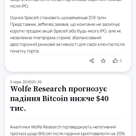
після IPO.
Оцінка SpaceX становить щонайменше $1.8 трлн.
Представник Jefferies заявив, що компанія не заохочує
короткі продажі акцій SpaceX або будь-якого IPO, але як
незалежна платформа сприяє збалансованій
двосторонній ринковій активності для своїх клієнтів після
початку торгів.
0
3 черв. 2026
20:26
Wolfe Research прогнозує
падіння Bitcoin нижче $40
тис.
Аналітики Wolfe Research підтверджують негативний
прогноз щодо Bitcoin після падіння криптовалюти на 20%