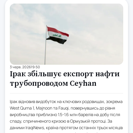
3 черв. 2026
19:50
Ірак збільшує експорт нафти
трубопроводом Ceyhan
Ірак відновив видобуток на ключових родовищах, зокрема
West Qurna 1, Majnoon та Fauqi, повернувшись до рівня
виробництва приблизно 1.5-1.6 млн барелів на добу після
спаду, спричиненого кризою в Ормузькій протоці. За
даними IraqiNews, країна протягом останніх трьох місяців