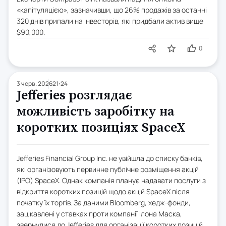
«капітуляцією», зазначивши, що 26% продажів за останні
320 днів припали на інвесторів, які придбали актив вище
$90,000.
0
3 черв. 2026
21:24
Jefferies розглядає
можливість заробітку на
коротких позиціях SpaceX
Jefferies Financial Group Inc. не увійшла до списку банків,
які організовують первинне публічне розміщення акцій
(IPO) SpaceX. Однак компанія планує надавати послуги з
відкриття коротких позицій щодо акцій SpaceX після
початку їх торгів. За даними Bloomberg, хедж-фонди,
зацікавлені у ставках проти компанії Ілона Маска,
звернулися до Jefferies для організації коротких позицій