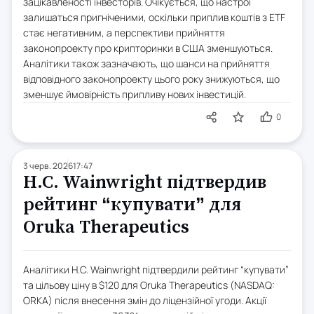
зацікавленості інвесторів. Очікується, що настрої
залишаться пригніченими, оскільки приплив коштів з ETF
стає негативним, а перспективи прийняття
законопроекту про крипторинки в США зменшуються.
Аналітики також зазначають, що шанси на прийняття
відповідного законопроекту цього року знижуються, що
зменшує ймовірність припливу нових інвестицій.
0
3 черв. 2026
17:47
H.C. Wainwright підтвердив
рейтинг “купувати” для
Oruka Therapeutics
Аналітики H.C. Wainwright підтвердили рейтинг “купувати”
та цільову ціну в $120 для Oruka Therapeutics (NASDAQ:
ORKA) після внесення змін до ліцензійної угоди. Акції