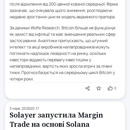
після відхилення від 200-денної ковзної середньої. Фірма
зазначає, що очікувала цього зниження, розглядаючи
недавне зростання ціни як модель ведмежого прапора.
За даними Wolfe Research, Bitcoin більше не функціонує
як захист від інфляції та має зменшення реальних сфер
застосування. Аналітики припускають, що штучний
інтелект та акції виробників напівпровідників можуть
поглинати надлишок ліквідності на ринку, оскільки
інвестори віддають перевагу інвестиціям у
напівпровідники, вартість яких зросла втричі за лічені
тижні. Прогноз базується на середньому циклі Bitcoin у
чотири роки.
0
3 черв. 2026
20:17
Solayer запустила Margin
Trade на основі Solana