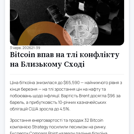
3 черв. 2026
21:39
Bitcoin впав на тлі конфлікту
на Близькому Сході
Ціна біткоїна знизилася до $65,590 — найнижчого рівня з
кінця березня — на тлі зростання цін на нафту та
побоювань щодо інфляції. Вартість Brent досягла $96 за
барель, а прибутковість 10-річних казначейських
облігацій США зросла до 4.5%.
Зростання енерговартості та продаж 32 Bitcoin
компанією Strategy посилили песимізм на ринку.
Експерти Compass Point назвали падіння біткоїна