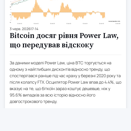
3 черв. 2026
17:14
Bitcoin досяг рівня Power Law,
що передував відскоку
За даними моделі Power Law, ціна BTC торгується на
одному з найглибших дисконтів відносно тренду, що
спостерігався раніше під час краху у березні 2020 року та
після колапсу FTX. Осцилятор Power Law впав до 4.4%, що
вказує на те, що біткоїн зараз коштує дешевше, ніж у
95.6% випадків за всю історію відносно його
довгострокового тренду.
Попередні досягнення цього рівня збігалися з періодами
сильного стресу на ринку, включаючи падіння у березні
2020 року та крах FTX у листопаді 2022 року. Обидві події