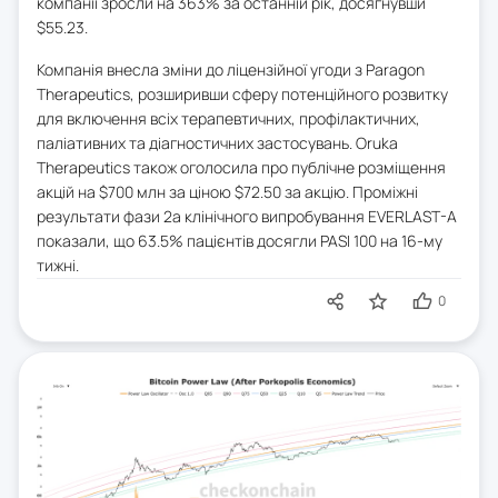
компанії зросли на 363% за останній рік, досягнувши
$55.23.
Компанія внесла зміни до ліцензійної угоди з Paragon
Therapeutics, розширивши сферу потенційного розвитку
для включення всіх терапевтичних, профілактичних,
паліативних та діагностичних застосувань. Oruka
Therapeutics також оголосила про публічне розміщення
акцій на $700 млн за ціною $72.50 за акцію. Проміжні
результати фази 2a клінічного випробування EVERLAST-A
показали, що 63.5% пацієнтів досягли PASI 100 на 16-му
тижні.
0