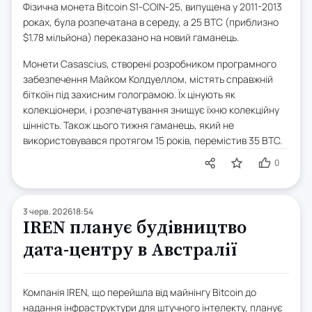
Фізична монета Bitcoin S1-COIN-25, випущена у 2011-2013
роках, була розпечатана в середу, а 25 BTC (приблизно
$1.78 мільйона) переказано на новий гаманець.
Монети Casascius, створені розробником програмного
забезпечення Майком Колдуеллом, містять справжній
біткоїн під захисним голограмою. Їх цінують як
колекціонери, і розпечатування знищує їхню колекційну
цінність. Також цього тижня гаманець, який не
використовувався протягом 15 років, перемістив 35 BTC.
0
3 черв. 2026
18:54
IREN планує будівництво
дата-центру в Австралії
Компанія IREN, що перейшла від майнінгу Bitcoin до
надання інфраструктури для штучного інтелекту, планує