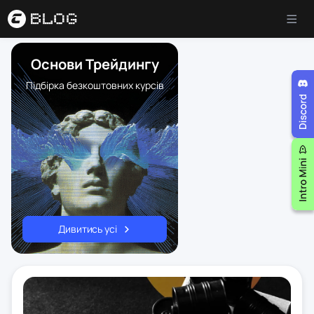
Основи Трейдингу
Підбірка безкоштовних курсів
Дивитись усі