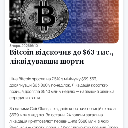
8 черв. 2026
16:10
Bitcoin відскочив до $63 тис.,
ліквідувавши шорти
Ціна Bitcoin зросла на 7.5% з мінімуму $59 353,
досягнувши $63 800 у понеділок. Ліквідація коротких
позицій досягла $540 млн у неділю — найвищий рівень з
середини квітня.
За даними CoinGlass, ліквідація коротких позицій склала
$539 млн у неділю. За останні 24 години загальна
ліквідація криптовалют перевищила $588 млн, з яких
$444 млн — короткі позиції. Обсяг відкритих позицій (open