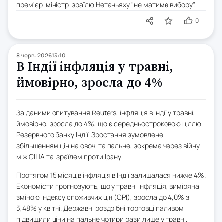
прем'єр-міністр Ізраїлю Нетаньяху "не матиме вибору".
0
8 черв. 2026
13:10
В Індії інфляція у травні,
ймовірно, зросла до 4%
За даними опитування Reuters, інфляція в Індії у травні,
ймовірно, зросла до 4%, що є середньостроковою ціллю
Резервного банку Індії. Зростання зумовлене
збільшенням цін на овочі та пальне, зокрема через війну
між США та Ізраїлем проти Ірану.
Протягом 15 місяців інфляція в Індії залишалася нижче 4%.
Економісти прогнозують, що у травні інфляція, виміряна
зміною індексу споживчих цін (CPI), зросла до 4,0% з
3,48% у квітні. Державні роздрібні торговці паливом
підвищили ціни на пальне чотири рази лише у травні.