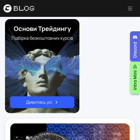
Основи Трейдингу
Підбірка безкоштовних курсів
Дивитись усі