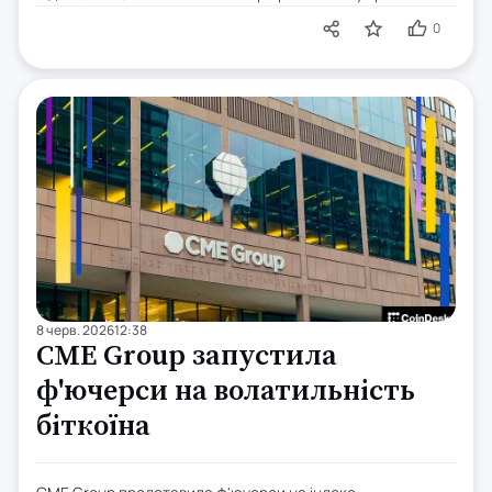
0
8 черв. 2026
12:38
CME Group запустила
ф'ючерси на волатильність
біткоїна