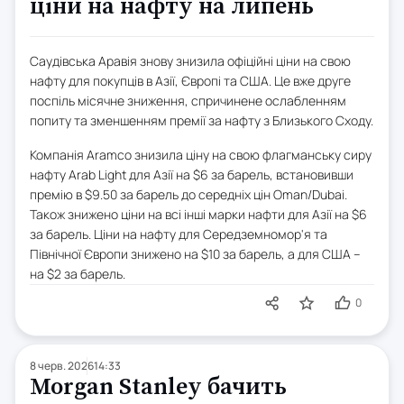
ціни на нафту на липень
Саудівська Аравія знову знизила офіційні ціни на свою
нафту для покупців в Азії, Європі та США. Це вже друге
поспіль місячне зниження, спричинене ослабленням
попиту та зменшенням премії за нафту з Близького Сходу.
Компанія Aramco знизила ціну на свою флагманську сиру
нафту Arab Light для Азії на $6 за барель, встановивши
премію в $9.50 за барель до середніх цін Oman/Dubai.
Також знижено ціни на всі інші марки нафти для Азії на $6
за барель. Ціни на нафту для Середземномор'я та
Північної Європи знижено на $10 за барель, а для США –
на $2 за барель.
0
8 черв. 2026
14:33
Morgan Stanley бачить