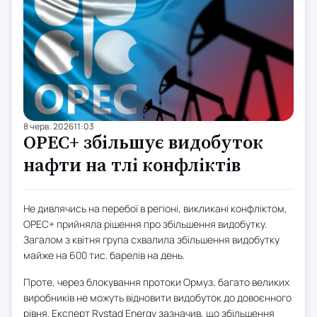
8 черв. 2026
11:03
OPEC+ збільшує видобуток
нафти на тлі конфліктів
Не дивлячись на перебої в регіоні, викликані конфліктом,
OPEC+ прийняла рішення про збільшення видобутку.
Загалом з квітня група схвалила збільшення видобутку
майже на 600 тис. барелів на день.
Проте, через блокування протоки Ормуз, багато великих
виробників не можуть відновити видобуток до довоєнного
рівня. Експерт Rystad Energy зазначив, що збільшення