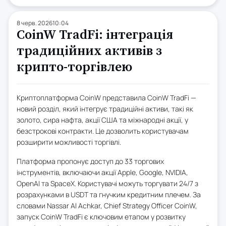
8 черв. 2026
10:04
CoinW TradFi: інтеграція
традиційних активів з
крипто-торгівлею
Криптоплатформа CoinW представила CoinW TradFi —
новий розділ, який інтегрує традиційні активи, такі як
золото, сира нафта, акції США та міжнародні акції, у
безстрокові контракти. Це дозволить користувачам
розширити можливості торгівлі.
Платформа пропонує доступ до 33 торгових
інструментів, включаючи акції Apple, Google, NVIDIA,
OpenAI та SpaceX. Користувачі можуть торгувати 24/7 з
розрахунками в USDT та гнучким кредитним плечем. За
словами Nassar Al Achkar, Chief Strategy Officer CoinW,
запуск CoinW TradFi є ключовим етапом у розвитку