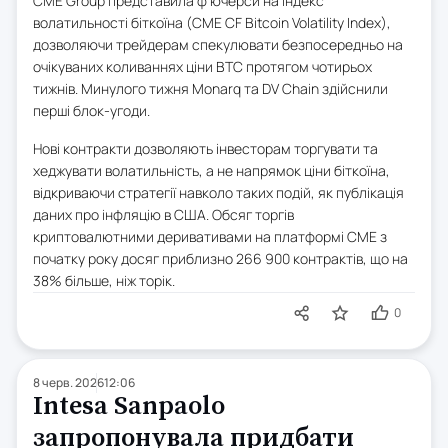
CME Group представила ф'ючерси на індекс
волатильності біткоїна (CME CF Bitcoin Volatility Index),
дозволяючи трейдерам спекулювати безпосередньо на
очікуваних коливаннях ціни BTC протягом чотирьох
тижнів. Минулого тижня Monarq та DV Chain здійснили
перші блок-угоди.
Нові контракти дозволяють інвесторам торгувати та
хеджувати волатильність, а не напрямок ціни біткоїна,
відкриваючи стратегії навколо таких подій, як публікація
даних про інфляцію в США. Обсяг торгів
криптовалютними деривативами на платформі CME з
початку року досяг приблизно 266 900 контрактів, що на
38% більше, ніж торік.
0
8 черв. 2026
12:06
Intesa Sanpaolo
запропонувала придбати