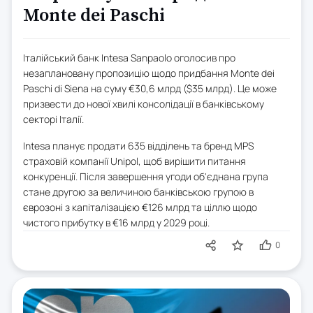
Monte dei Paschi
Італійський банк Intesa Sanpaolo оголосив про
незаплановану пропозицію щодо придбання Monte dei
Paschi di Siena на суму €30,6 млрд ($35 млрд). Це може
призвести до нової хвилі консолідації в банківському
секторі Італії.
Intesa планує продати 635 відділень та бренд MPS
страховій компанії Unipol, щоб вирішити питання
конкуренції. Після завершення угоди об'єднана група
стане другою за величиною банківською групою в
єврозоні з капіталізацією €126 млрд та ціллю щодо
чистого прибутку в €16 млрд у 2029 році.
0