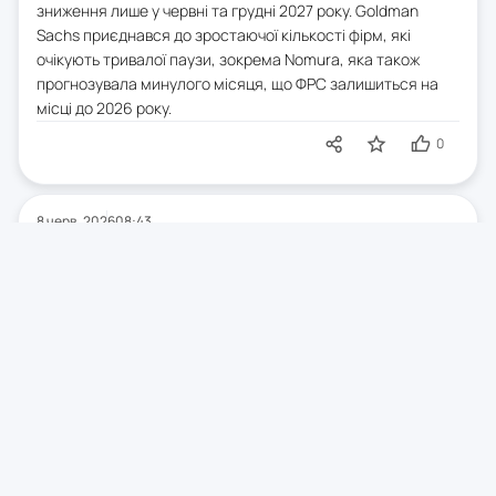
зниження лише у червні та грудні 2027 року. Goldman
Sachs приєднався до зростаючої кількості фірм, які
очікують тривалої паузи, зокрема Nomura, яка також
прогнозувала минулого місяця, що ФРС залишиться на
місці до 2026 року.
0
8 черв. 2026
08:43
Японський ВВП у першому
кварталі переглянуто в бік
зниження
За даними уряду, у першому кварталі 2026 року
економіка Японії зросла на 1,8% у річному обчисленні, що
нижче попереднього показника у 2,1%, але вище оцінок
Bloomberg у 1,4%. Основний фактор зниження —
скорочення капітальних витрат на 0,7% у квартальному