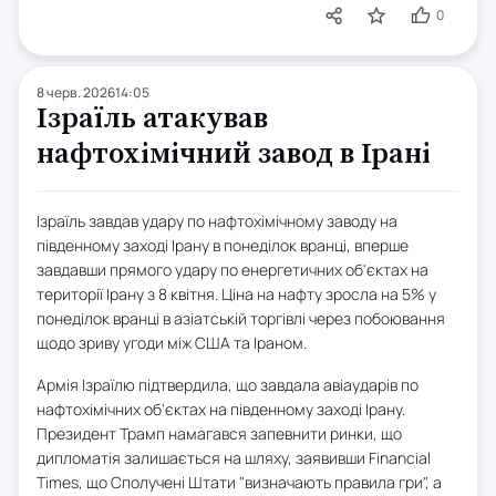
0
8 черв. 2026
14:05
Ізраїль атакував
нафтохімічний завод в Ірані
Ізраїль завдав удару по нафтохімічному заводу на
південному заході Ірану в понеділок вранці, вперше
завдавши прямого удару по енергетичних об'єктах на
території Ірану з 8 квітня. Ціна на нафту зросла на 5% у
понеділок вранці в азіатській торгівлі через побоювання
щодо зриву угоди між США та Іраном.
Армія Ізраїлю підтвердила, що завдала авіаударів по
нафтохімічних об'єктах на південному заході Ірану.
Президент Трамп намагався запевнити ринки, що
дипломатія залишається на шляху, заявивши Financial
Times, що Сполучені Штати "визначають правила гри", а