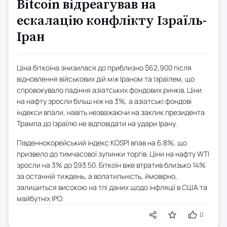
Bitcoin відреагував на
ескалацію конфлікту Ізраїль-
Іран
Ціна біткоїна знизилася до приблизно $62,900 після
відновлення військових дій між Іраном та Ізраїлем, що
спровокувало падіння азіатських фондових ринків. Ціни
на нафту зросли більш ніж на 3%, а азіатські фондові
індекси впали, навіть незважаючи на заклик президента
Трампа до Ізраїлю не відповідати на удари Ірану.
Південнокорейський індекс KOSPI впав на 6.8%, що
призвело до тимчасової зупинки торгів. Ціни на нафту WTI
зросли на 3% до $93.50. Біткоїн вже втратив близько 14%
за останній тиждень, а волатильність, ймовірно,
залишиться високою на тлі даних щодо інфляції в США та
майбутніх IPO.
0