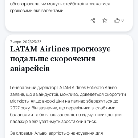
обговорювала, чи можуть стейблкоїни вважатися
грошовими еквівалентами.
0
7 черв. 2026
23:33
LATAM Airlines прогнозує
подальше скорочення
авіарейсів
Генеральний директор LATAM Airlines Роберто Альво
заявив, що авіаіндустрії, можливо, доведеться скоротити
місткість, якщо високі ціни на паливо збережуться до
2027 року. Він зазначив, що перевізники зі слабкими
балансами та більшою залежністю від чутливих до ціни
пасажирів відчуватимуть зростаючий тиск.
За словами Альво, вартість фінансування для