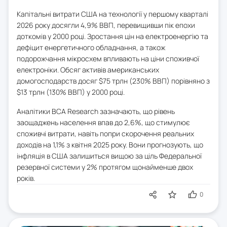
Капітальні витрати США на технології у першому кварталі
2026 року досягли 4,9% ВВП, перевищивши пік епохи
доткомів у 2000 році. Зростання цін на електроенергію та
дефіцит енергетичного обладнання, а також
подорожчання мікросхем впливають на ціни споживчої
електроніки. Обсяг активів американських
домогосподарств досяг $75 трлн (230% ВВП) порівняно з
$13 трлн (130% ВВП) у 2000 році.
Аналітики BCA Research зазначають, що рівень
заощаджень населення впав до 2,6%, що стимулює
споживчі витрати, навіть попри скорочення реальних
доходів на 1,1% з квітня 2025 року. Вони прогнозують, що
інфляція в США залишиться вищою за ціль Федеральної
резервної системи у 2% протягом щонайменше двох
років.
0