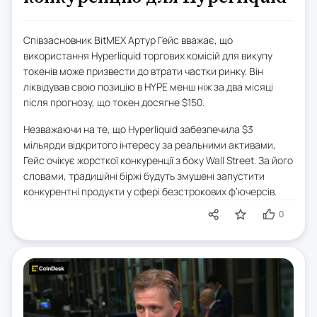
Співзасновник BitMEX Артур Гейс вважає, що
використання Hyperliquid торгових комісій для викупу
токенів може призвести до втрати частки ринку. Він
ліквідував свою позицію в HYPE менш ніж за два місяці
після прогнозу, що токен досягне $150.
Незважаючи на те, що Hyperliquid забезпечила $3
мільярди відкритого інтересу за реальними активами,
Гейс очікує жорсткої конкуренції з боку Wall Street. За його
словами, традиційні біржі будуть змушені запустити
конкурентні продукти у сфері безстрокових ф’ючерсів.
0