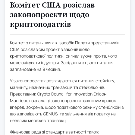
Комітет США розіслав
законопроекти щодо
криптоподатків
Комітет з питань шляхів і засобів Палати представників
США розіслав сім проектів законів щодо
криптоподаткової політики, сигналізуючи про те, чого
може очікувати індустрія. Засідання з цього питання
заплановане на 9 червня.
У законопроектах розглядаються питання стейкінгу,
майнінгу, незначних транзакцій та стейблкоїнів.
Представник Crypto Council for Innovation Елісон
Мангіеро назвала ці законопроекти важливим кроком
вперед, зокрема, щодо податкового режиму стейблкоїнів,
що відповідають GENIUS, та звільнення від податку на
невеликі мережеві транзакції.
Фінансова рада зі стандартів звітності також