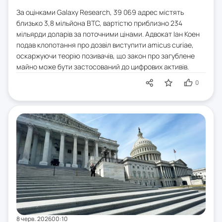
За оцінками Galaxy Research, 39 069 адрес містять
близько 3,8 мільйона BTC, вартістю приблизно 234
мільярди доларів за поточними цінами. Адвокат Іан Коен
подав клопотання про дозвіл виступити amicus curiae,
оскаржуючи теорію позивачів, що закон про загублене
майно може бути застосований до цифрових активів.
0
8 черв. 2026
00:10