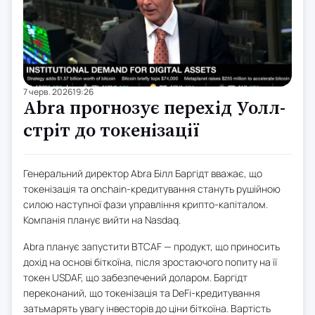
7 черв. 2026
19:26
Abra прогнозує перехід Уолл-
стріт до токенізації
Генеральний директор Abra Білл Баргідт вважає, що
токенізація та onchain-кредитування стануть рушійною
силою наступної фази управління крипто-капіталом.
Компанія планує вийти на Nasdaq.
Abra планує запустити BTCAF — продукт, що приносить
дохід на основі біткоїна, після зростаючого попиту на її
токен USDAF, що забезпечений доларом. Баргідт
переконаний, що токенізація та DeFi-кредитування
затьмарять увагу інвесторів до ціни біткоїна. Вартість