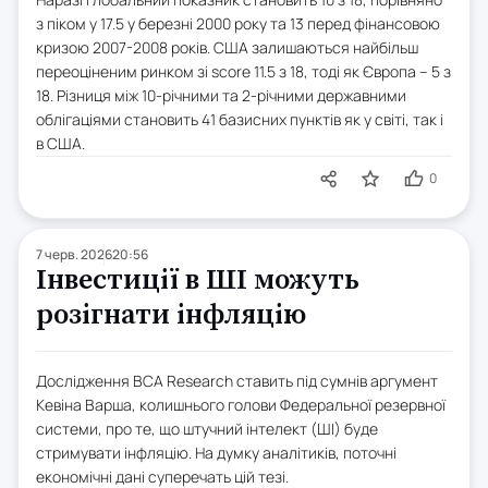
з піком у 17.5 у березні 2000 року та 13 перед фінансовою
кризою 2007-2008 років. США залишаються найбільш
переоціненим ринком зі score 11.5 з 18, тоді як Європа – 5 з
18. Різниця між 10-річними та 2-річними державними
облігаціями становить 41 базисних пунктів як у світі, так і
в США.
0
7 черв. 2026
20:56
Інвестиції в ШІ можуть
розігнати інфляцію
Дослідження BCA Research ставить під сумнів аргумент
Кевіна Варша, колишнього голови Федеральної резервної
системи, про те, що штучний інтелект (ШІ) буде
стримувати інфляцію. На думку аналітиків, поточні
економічні дані суперечать цій тезі.