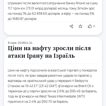
отримані після валютного втручання Банку Японії на суму
11.7 трлн єн (73.01 млрд доларів) місяць тому. Біткоїн зріс
на понад 1% до 62 838.60 доларів, а ефір — на понад 3%
до 1680.87 доларів.
0
8 черв. 2026
04:24
Ціни на нафту зросли після
атаки Ірану на Ізраїль
Ціни на нафту підскочили в азіатській торгівлі у понеділок
після того, як Іран завдав ракетних ударів по Ізраїлю у
відповідь на ізраїльський удар у передмісті Бейрута.
Станом на 19:42 ET (23:42 GMT) ф’ючерси на Brent Oil з
терміном дії у серпні зросли на 2.6% до $95.49 за барель,
тоді як ф’ючерси на West Texas Intermediate (WTI)
піднялися на 2.4% до $92.70 за барель.