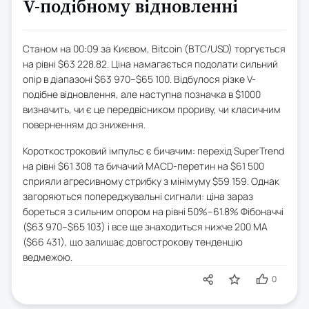
V-подібному відновленні
Станом на 00:09 за Києвом, Bitcoin (BTC/USD) торгується
на рівні $63 228.82. Ціна намагається подолати сильний
опір в діапазоні $63 970–$65 100. Відбулося різке V-
подібне відновлення, але наступна позначка в $1000
визначить, чи є це передвісником прориву, чи класичним
поверненням до зниження.
Короткостроковий імпульс є бичачим: перехід SuperTrend
на рівні $61 308 та бичачий MACD-перетин на $61 500
сприяли агресивному стрибку з мінімуму $59 159. Однак
загоряються попереджувальні сигнали: ціна зараз
бореться з сильним опором на рівні 50%–61.8% Фібоначчі
($63 970–$65 103) і все ще знаходиться нижче 200 MA
($66 431), що залишає довгострокову тенденцію
ведмежою.
0