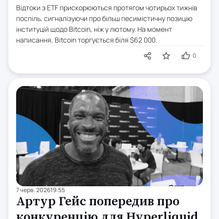
Відтоки з ETF прискорюються протягом чотирьох тижнів
поспіль, сигналізуючи про більш песимістичну позицію
інституцій щодо Bitcoin, ніж у лютому. На момент
написання, Bitcoin торгується біля $62 000.
0
7 черв. 2026
19:55
Артур Гейс попередив про
конкуренцію для Hyperliquid