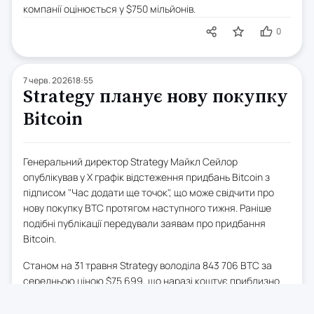
компанії оцінюється у $750 мільйонів.
0
7 черв. 2026
18:55
Strategy планує нову покупку
Bitcoin
Генеральний директор Strategy Майкл Сейлор
опублікував у X графік відстеження придбань Bitcoin з
підписом "Час додати ще точок", що може свідчити про
нову покупку BTC протягом наступного тижня. Раніше
подібні публікації передували заявам про придбання
Bitcoin.
Станом на 31 травня Strategy володіла 843 706 BTC за
середньою ціною $75 699, що наразі коштує приблизно
$52,2 млрд. Компанія має нереалізований збиток у
розмірі близько $11,7 млрд, або близько 18%. Нещодавно