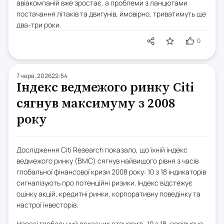
авіакомпаній вже зростає, а проблеми з ланцюгами
постачання літаків та двигунів, ймовірно, триватимуть ще
два-три роки.
0
7 черв. 2026
22:54
Індекс ведмежого ринку Citi
сягнув максимуму з 2008
року
Дослідження Citi Research показало, що їхній індекс
ведмежого ринку (BMC) сягнув найвищого рівня з часів
глобальної фінансової кризи 2008 року: 10 з 18 індикаторів
сигналізують про потенційні ризики. Індекс відстежує
оцінку акцій, кредитні ринки, корпоративну поведінку та
настрої інвесторів.
Наразі глобальний показник становить 10 з 18, порівняно