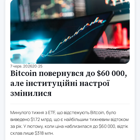
7 черв. 2026
20:25
Bitcoin повернувся до $60 000,
але інституційні настрої
змінилися
Минулого тижня з ETF, що відстежують Bitcoin, було
виведено $1.72 млрд, що є найбільшим тижневим відтоком
за рік. У лютому, коли ціна наблизилася до $60 000, відтік
склав лише $318 млн.