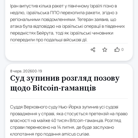
Іран випустив кілька ракет у північному Ізраїлі пізно в
неділю, ізраїльська ППО перехопила ракети, згідно з
регіональними повідомленнями. Тегеран заявив, що
атака була відповіддю на ізраїльські операції в південних
передмістях Бейрута, тоді як ізраїльські чиновники
попередили про подальші військові дії.
0
8 черв. 2026
00:19
Суд зупинив розгляд позову
щодо Bitcoin-гаманців
Суддя Верховного суду Нью-Йорка зупинив усі судові
провадження у справі, яка стосується претензій на право
власності на майже 40 тисяч Bitcoin-гаманців. Розгляд
справи перенесено на 14 липня, де буде заслухано
клопотання про подання amicus curiae.