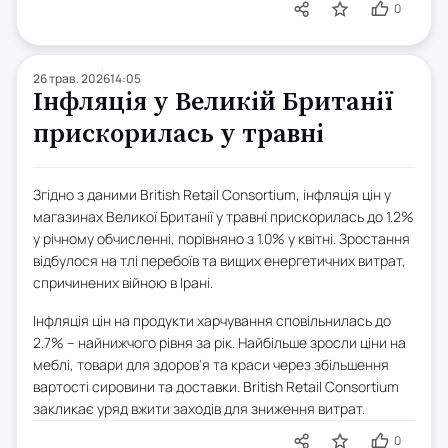
0
26 трав. 2026
14:05
Інфляція у Великій Британії
прискорилась у травні
Згідно з даними British Retail Consortium, інфляція цін у
магазинах Великої Британії у травні прискорилась до 1.2%
у річному обчисленні, порівняно з 1.0% у квітні. Зростання
відбулося на тлі перебоїв та вищих енергетичних витрат,
спричинених війною в Ірані.
Інфляція цін на продукти харчування сповільнилась до
2.7% – найнижчого рівня за рік. Найбільше зросли ціни на
меблі, товари для здоров'я та краси через збільшення
вартості сировини та доставки. British Retail Consortium
закликає уряд вжити заходів для зниження витрат.
0