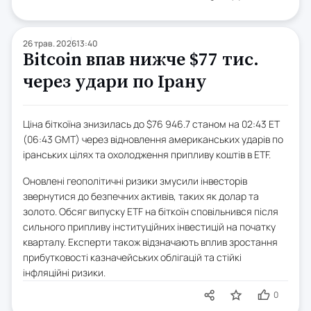
26 трав. 2026
13:40
Bitcoin впав нижче $77 тис.
через удари по Ірану
Ціна біткоїна знизилась до $76 946.7 станом на 02:43 ET
(06:43 GMT) через відновлення американських ударів по
іранських цілях та охолодження припливу коштів в ETF.
Оновлені геополітичні ризики змусили інвесторів
звернутися до безпечних активів, таких як долар та
золото. Обсяг випуску ETF на біткоїн сповільнився після
сильного припливу інституційних інвестицій на початку
кварталу. Експерти також відзначають вплив зростання
прибутковості казначейських облігацій та стійкі
інфляційні ризики.
0