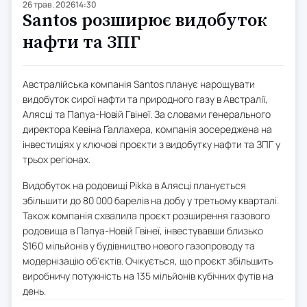
26 трав. 2026
14:30
Santos розширює видобуток
нафти та ЗПГ
Австралійська компанія Santos планує нарощувати
видобуток сирої нафти та природного газу в Австралії,
Алясці та Папуа-Новій Гвінеї. За словами генерального
директора Кевіна Ґаллахера, компанія зосереджена на
інвестиціях у ключові проєкти з видобутку нафти та ЗПГ у
трьох регіонах.
Видобуток на родовищі Pikka в Алясці планується
збільшити до 80 000 барелів на добу у третьому кварталі.
Також компанія схвалила проєкт розширення газового
родовища в Папуа-Новій Гвінеї, інвестувавши близько
$160 мільйонів у будівництво нового газопроводу та
модернізацію об'єктів. Очікується, що проєкт збільшить
виробничу потужність на 135 мільйонів кубічних футів на
день.