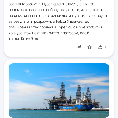
зовнішніх оракулів, Hyperliquid вирішує ці ринки за
допомогою власного набору валідаторів, які оцінюють
новини, визначають, які ринки лістингувати, та голосують
за результати розрахунків. FalconX вважає, що
розширений стек продуктів Hyperliquid може зробити її
конкурентом не лише крипто-платформ, але й
традиційних бірж.
0