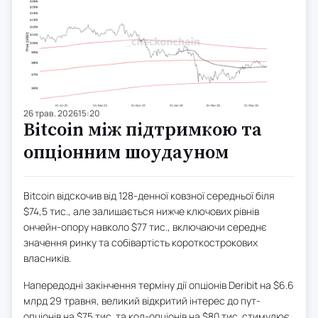
26 трав. 2026
15:20
Bitcoin між підтримкою та
опціонним шоудауном
Bitcoin відскочив від 128-денної ковзної середньої біля
$74,5 тис., але залишається нижче ключових рівнів
ончейн-опору навколо $77 тис., включаючи середнє
значення ринку та собівартість короткострокових
власників.
Напередодні закінчення терміну дії опціонів Deribit на $6.6
млрд 29 травня, великий відкритий інтерес до пут-
опціонів на $75 тис. та кол-опціонів на $80 тис. стимулює