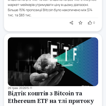
маркет-мейкерів утримувати ціну в цьому діапазоні.
Більше 15% пропозиції Bitcoin було накопичено між $74
тис. та $83 тис.
0
26 трав. 2026
15:11
Відтік коштів з Bitcoin та
Ethereum ETF на тлі притоку