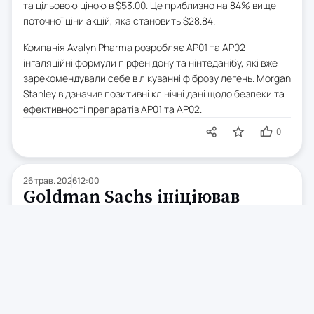
та цільовою ціною в $53.00. Це приблизно на 84% вище
поточної ціни акцій, яка становить $28.84.
Компанія Avalyn Pharma розробляє AP01 та AP02 –
інгаляційні формули пірфенідону та нінтеданібу, які вже
зарекомендували себе в лікуванні фіброзу легень. Morgan
Stanley відзначив позитивні клінічні дані щодо безпеки та
ефективності препаратів AP01 та AP02.
0
26 трав. 2026
12:00
Goldman Sachs ініціював
покриття акцій Seaport
Therapeutics
Goldman Sachs розпочав покриття акцій Seaport
Therapeutics з рейтингом Early-Stage Biotech. Акції