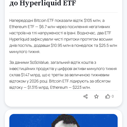
до Hyperliquid ETF
Напередодні Bitcoin ETF показали відтік $105 млн, а
Ethereum ETF — $6.7 млн через посилення негативних
настроїв на тлі напруженості в Ірані. Водночас, два ETF
Hyperliquid зафіксували чисті притоки протягом восьми
днів поспіль, додавши $10.95 млн в понеділок та $25.5 млн
минулого тижня.
За даними SoSoValue, загальний відтік коштів з
інвестиційних продуктів у цифрові активи минулого тижня
склав $1.47 млрд, що є третім за величиною тижневим
відтоком у 2026 році. Bitcoin ETF лідирують за обсягом
відтоку — $1.315 млрд, Ethereum — $223 млн.
0