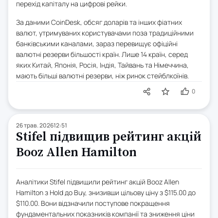
перехід капіталу на цифрові рейки.
За даними CoinDesk, обсяг доларів та інших фіатних
валют, утримуваних користувачами поза традиційними
банківськими каналами, зараз перевищує офіційні
валютні резерви більшості країн. Лише 14 країн, серед
яких Китай, Японія, Росія, Індія, Тайвань та Німеччина,
мають більші валютні резерви, ніж ринок стейблкоїнів.
0
26 трав. 2026
12:51
Stifel підвищив рейтинг акцій
Booz Allen Hamilton
Аналітики Stifel підвищили рейтинг акцій Booz Allen
Hamilton з Hold до Buy, знизивши цільову ціну з $115.00 до
$110.00. Вони відзначили поступове покращення
фундаментальних показників компанії та зниження ціни