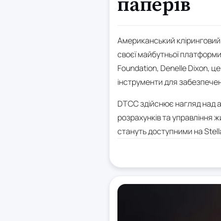
паперів
Американський кліринговий 
своєї майбутньої платформи
Foundation, Denelle Dixon, 
інструменти для забезпечен
DTCC здійснює нагляд над ак
розрахунків та управління ж
стануть доступними на Stella