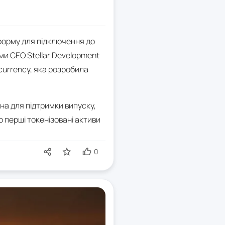
форму для підключення до
ми CEO Stellar Development
ecurrency, яка розробила
на для підтримки випуску,
о перші токенізовані активи
0