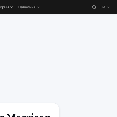
форми
Навчання
UA
 – огляди
Навчальні статті
кери
Безкоштовні курси
атформи