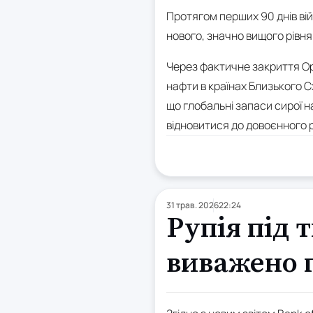
Протягом перших 90 днів війн
нового, значно вищого рівня.
Через фактичне закриття Ор
нафти в країнах Близького С
що глобальні запаси сирої 
відновитися до довоєнного р
31 трав. 2026
22:24
Рупія під 
виважено п