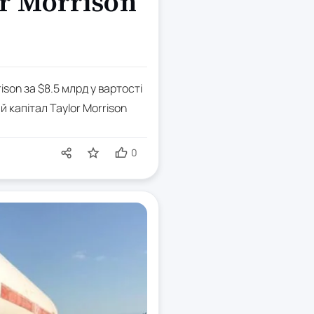
r Morrison
on за $8.5 млрд у вартості
 капітал Taylor Morrison
0