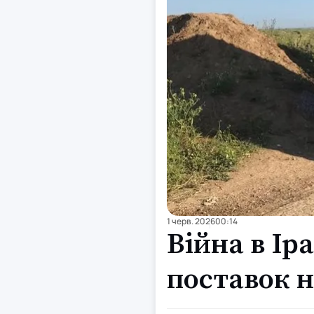
1 черв. 2026
00:14
Війна в Ір
поставок н