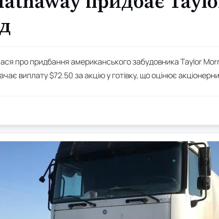
Hathaway придбає Taylo
рд
ася про придбання американського забудовника Taylor Morris
чає виплату $72.50 за акцію у готівку, що оцінює акціонерний