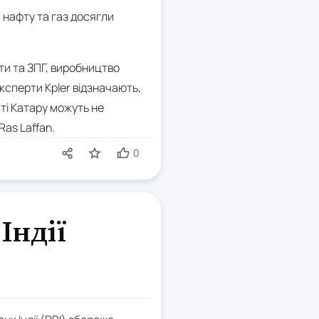
а нафту та газ досягли
ти та ЗПГ, виробництво
Експерти Kpler відзначають,
ті Катару можуть не
Ras Laffan.
0
Індії