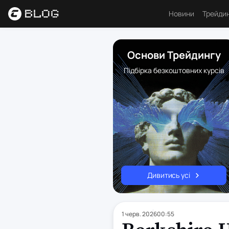
Новини
Трейди
Аналі
Основи Трейдингу
Основ
Підбірка безкоштовних курсів
Психо
Торго
Індик
Ресу
Дивитись усі
1 черв. 2026
00:55