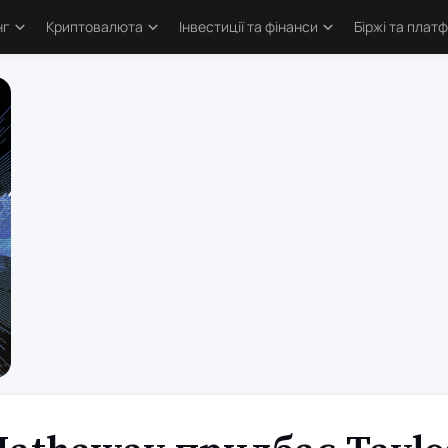
нг
Криптовалюта
Інвестиції та фінанси
Біржі та плат
тика
Основи криптовалют
Основи інвестування
Криптобіржі
и трейдингу
Bitcoin
Облігації та деривативи
Форекс бро
логія трейдинга
Альткоїни та токени
Фондовий ринок
Торгові пл
ві стратегії
Defi та Web3
Метали
атори
Аірдропи та ретродропи
рси
Криптогаманці