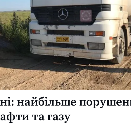
ані: найбільше поруше
афти та газу