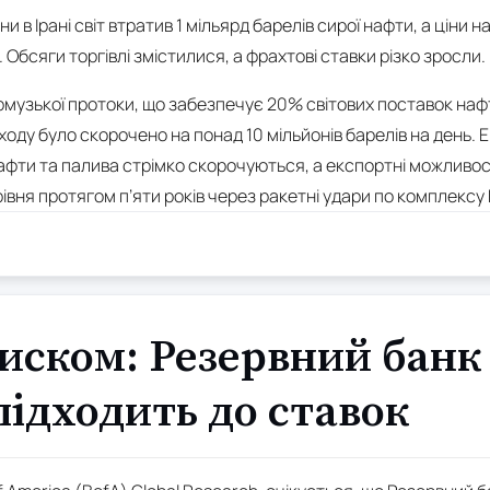
и в Ірані світ втратив 1 мільярд барелів сирої нафти, а ціни н
 Обсяги торгівлі змістилися, а фрахтові ставки різко зросли.
музької протоки, що забезпечує 20% світових поставок наф
ходу було скорочено на понад 10 мільйонів барелів на день. 
нафти та палива стрімко скорочуються, а експортні можливос
івня протягом п’яти років через ракетні удари по комплексу 
тиском: Резервний банк 
ідходить до ставок