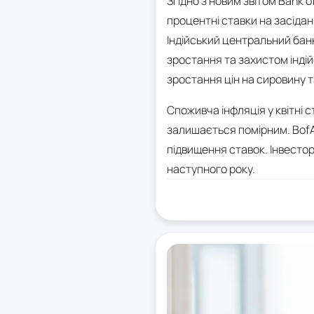
Згідно з новим звітом Bank o
процентні ставки на засідан
Індійський центральний бан
зростання та захистом індій
зростання цін на сировину 
Споживча інфляція у квітні 
залишається помірним. BofA 
підвищення ставок. Інвесто
наступного року.