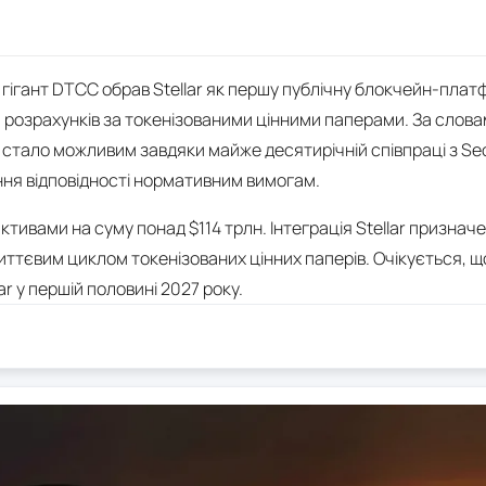
гігант DTCC обрав Stellar як першу публічну блокчейн-плат
 розрахунків за токенізованими цінними паперами. За слова
це стало можливим завдяки майже десятирічній співпраці з S
ня відповідності нормативним вимогам.
тивами на суму понад $114 трлн. Інтеграція Stellar призначе
иттєвим циклом токенізованих цінних паперів. Очікується, щ
r у першій половині 2027 року.