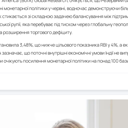
f America (BofA) Global Research, очікується, що Резервний ба
ні монетарної політики у червні, водночас демонструючи біл
к стикається зі складною задачею балансування між підтри
ської рупії, яка перебуває під тиском через глобальну геопо
та розширення торгового дефіциту.
становила 3,48%, що нижче цільового показника RBI у 4%, а 
зазначає, що поточні внутрішні економічні умови Індії не в
ри очікують посилення монетарної політики на понад 100 баз