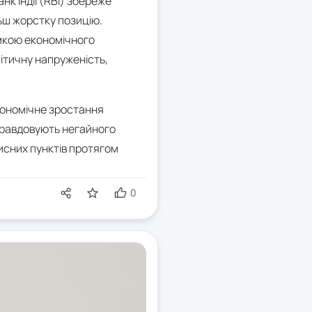
нк Індії (RBI) збереже
ьш жорстку позицію.
мкою економічного
літичну напруженість,
економічне зростання
иправдовують негайного
исних пунктів протягом
0