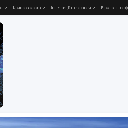
нг
Криптовалюта
Інвестиції та фінанси
Біржі та плат
тика
Основи криптовалют
Основи інвестування
Криптобіржі
и трейдингу
Bitcoin
Облігації та деривативи
Форекс бро
логія трейдинга
Альткоїни та токени
Фондовий ринок
Торгові пл
ві стратегії
Defi та Web3
Метали
атори
Аірдропи та ретродропи
рси
Криптогаманці