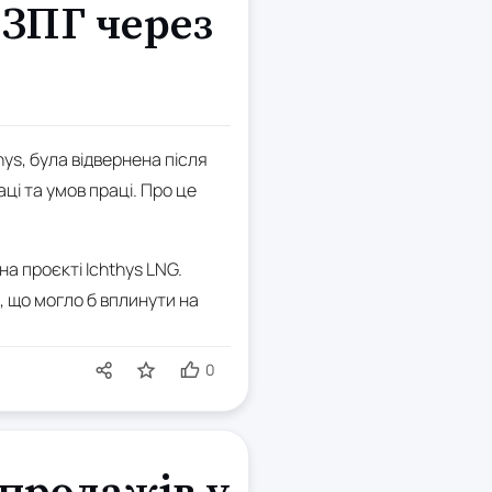
 ЗПГ через
ys, була відвернена після
ці та умов праці. Про це
а проєкті Ichthys LNG.
, що могло б вплинути на
0