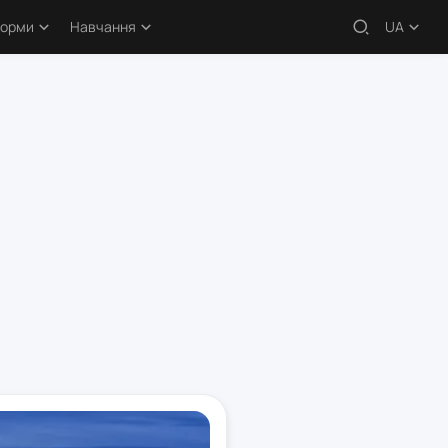
форми
Навчання
UA
 – огляди
Навчальні статті
кери
Безкоштовні курси
атформи