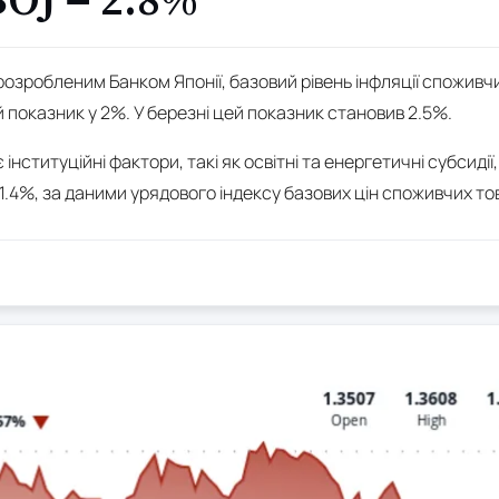
OJ – 2.8%
озробленим Банком Японії, базовий рівень інфляції споживчих 
 показник у 2%. У березні цей показник становив 2.5%.
інституційні фактори, такі як освітні та енергетичні субсид
з 1.4%, за даними урядового індексу базових цін споживчих то