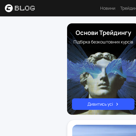
Новини
Трейди
Аналі
Основи Трейдингу
Основ
Підбірка безкоштовних курсів
Психо
Торго
Індик
Ресу
Дивитись усі