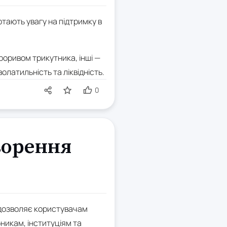
тають увагу на підтримку в
роривом трикутника, інші —
латильність та ліквідність.
0
ворення
е дозволяє користувачам
никам, інституціям та