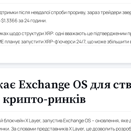
дтримки після невдалої спроби прориву, зараз трейдери звер
о $1.3366 за 24 години.
мках щодо структури XRP: одні вважають це підтвердженим п
E планує запустити XRP-ф'ючерси 24/7, що може збільшити во
кає Exchange OS для ст
 крипто-ринків
ий блокчейн X Layer, запустив Exchange OS – оновлення, як
нки. За словами представників X Layer, це дозволить розроб