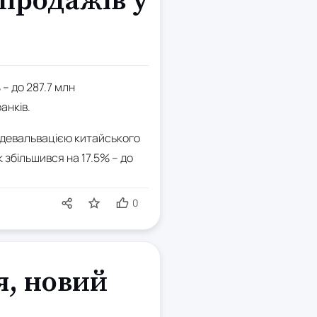
 продажів у
– до 287.7 млн
анків.
з девальвацією китайського
 збільшився на 17.5% – до
0
я, новий