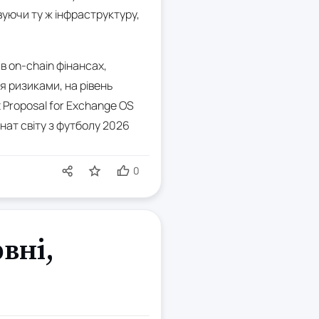
уючи ту ж інфраструктуру,
 on-chain фінансах,
ня ризиками, на рівень
 Proposal for Exchange OS
нат світу з футболу 2026
0
вні,