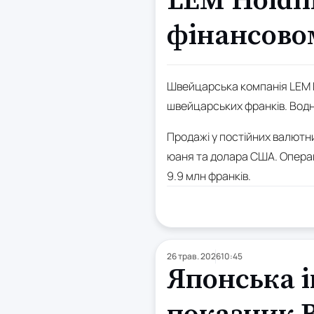
LEM Holdin
фінансово
Швейцарська компанія LEM H
швейцарських франків. Водно
Продажі у постійних валютн
юаня та долара США. Операці
9.9 млн франків.
26 трав. 2026
10:45
Японська 