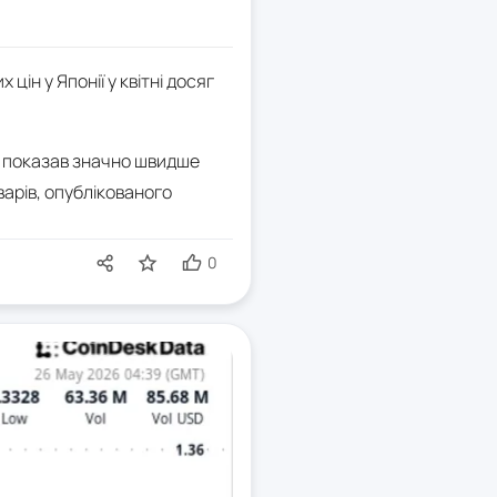
цін у Японії у квітні досяг
ії, показав значно швидше
варів, опублікованого
0