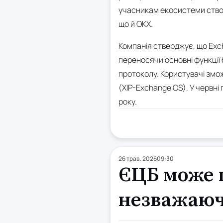
учасникам екосистеми створ
що й OKX.
Компанія стверджує, що Exc
переносячи основні функції б
протоколу. Користувачі змож
(XIP-Exchange OS). У червні
року.
26 трав. 2026
09:30
ЄЦБ може п
незважаючи