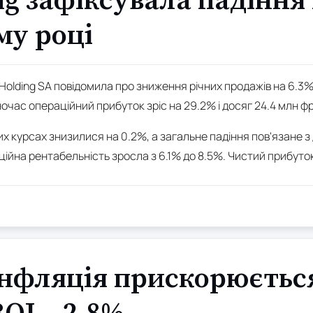
g зафіксувала падіння
му році
olding SA повідомила про зниження річних продажів на 6.3% 
час операційний прибуток зріс на 29.2% і досяг 24.4 млн фр
их курсах знизилися на 0.2%, а загальне падіння пов'язане 
йна рентабельність зросла з 6.1% до 8.5%. Чистий прибуток
інфляція прискорюєтьс