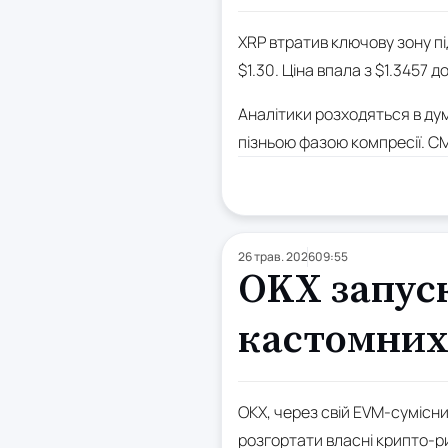
XRP втратив ключову зону пі
$1.30. Ціна впала з $1.3457 д
Аналітики розходяться в ду
пізньою фазою компресії. CM
26 трав. 2026
09:55
OKX запус
кастомних
OKX, через свій EVM-сумісн
розгортати власні крипто-ри