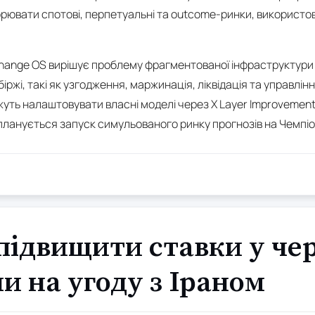
ювати спотові, перпетуальні та outcome-ринки, використов
hange OS вирішує проблему фрагментованої інфраструктури в
іржі, такі як узгодження, маржинація, ліквідація та управлін
уть налаштовувати власні моделі через X Layer Improvement
 планується запуск симульованого ринку прогнозів на Чемпіо
ідвищити ставки у чер
 на угоду з Іраном