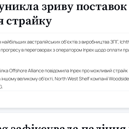
уникла зриву поставок
я страйку
 найбільших австралійських об'єктів з виробництва ЗПГ, Ichth
 прогресу в переговорах з оператором Inpex щодо оплати пра
лка Offshore Alliance повідомила Inpex про можливий страйк н
іншому великому об'єкті, North West Shelf компанії Woodside
G.