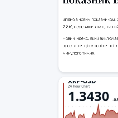
показник B
Згідно з новим показником, р
2.8%, перевищивши цільовий
Новий індекс, який виключає 
зростання цін у порівнянні 
минулого тижня.