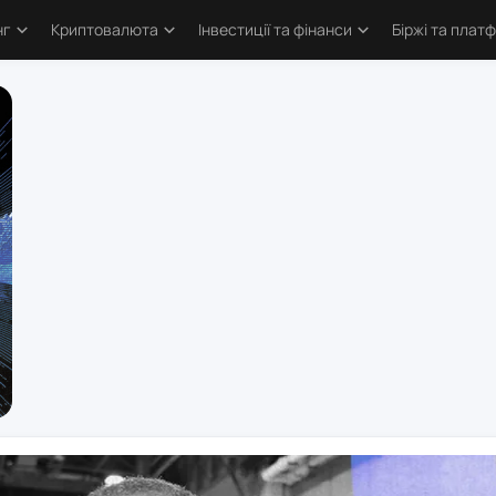
нг
Криптовалюта
Інвестиції та фінанси
Біржі та плат
тика
Основи криптовалют
Основи інвестування
Криптобіржі
и трейдингу
Bitcoin
Облігації та деривативи
Форекс бро
логія трейдинга
Альткоїни та токени
Фондовий ринок
Торгові пл
ві стратегії
Defi та Web3
Метали
атори
Аірдропи та ретродропи
рси
Криптогаманці