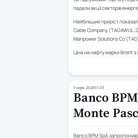
падали акції секторів енерге
Найбільший приріст показали
Cable Company (TADAWUL:211
Manpower Solutions Co (TAD
Ціна на нафту марки Brent з
7 черв. 2026
17:03
Banco BPM 
Monte Pasc
Banco BPM SpA запропонував