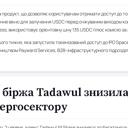
а продукт, що дозволяє користувачам отримати доступ до ток
нне вікно для залучення USDC перед очікуваним виходом ком
ress, використовує орієнтовну ціну 135 USDC плюс комісію за
ього тижня, яка запустила токенізований доступ до IPO Space
ництвом Payward Services, B2B-інфраструктурного підрозділу
 біржа Tadawul знизила
нергосектору
ю, 2 червня, індекс Tadawul All Share знизився до багатоміс