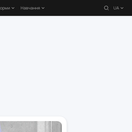
форми
Навчання
UA
 – огляди
Навчальні статті
кери
Безкоштовні курси
атформи