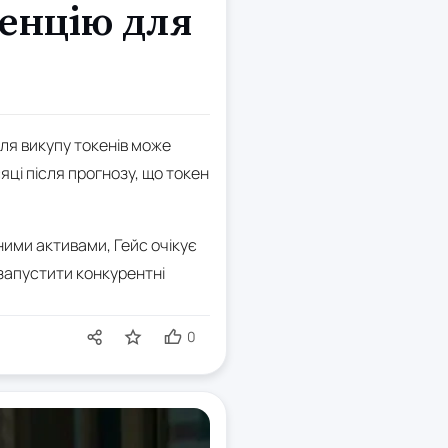
ренцію для
для викупу токенів може
яці після прогнозу, що токен
ними активами, Гейс очікує
і запустити конкурентні
0