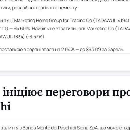
тики, роздрібної торгівлі та цементу.
 акції Marketing Home Group for Trading Co (TADAWUL:4194) 
0) — +5.60%. Найбільше втратили Jarir Marketing Co (TADA
AWUL:1834) (-3.57%).
 поставкою в серпні впала на 2.04% — до $93.09 за барель.
ініціює переговори про
hi
 злиття з Banca Monte dei Paschi di Siena SpA, що може ств