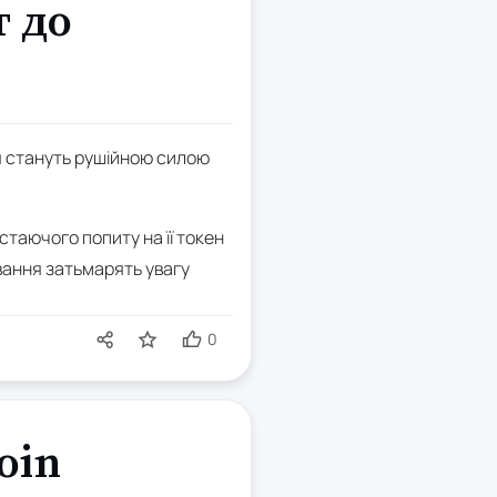
т до
ня стануть рушійною силою
стаючого попиту на її токен
вання затьмарять увагу
0
oin