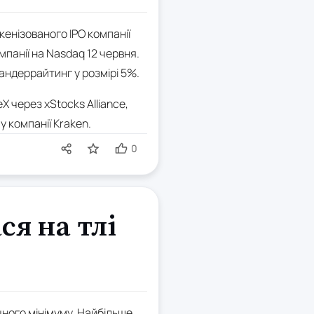
енізованого IPO компанії
панії на Nasdaq 12 червня.
 андеррайтинг у розмірі 5%.
X через xStocks Alliance,
 компанії Kraken.
0
ся на тлі
ячного мінімуму. Найбільше