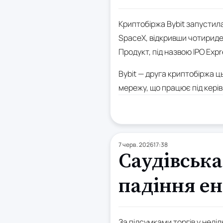
Криптобіржа Bybit запустил
SpaceX, відкривши чотириде
Продукт, під назвою IPO Exp
Bybit — друга криптобіржа ц
мережу, що працює під керів
7 черв. 2026
17:38
Саудівська
падіння е
За підсумками торгів у неділ