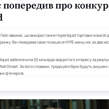
с попередив про конку
d
Гейс вважає, що використання Hyperliquid торгових комісій 
инку. Він ліквідував свою позицію в HYPE менш ніж за два міс
iquid забезпечила $3 мільярди відкритого інтересу за реаль
Wall Street. За його словами, традиційні біржі будуть змушен
их ф’ючерсів.