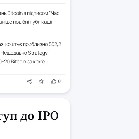
ь Bitcoin з підписом "Час
іше подібні публікації
азі коштує приблизно $52,2
. Нещодавно Strategy
-20 Bitcoin за кожен
0
туп до IPO