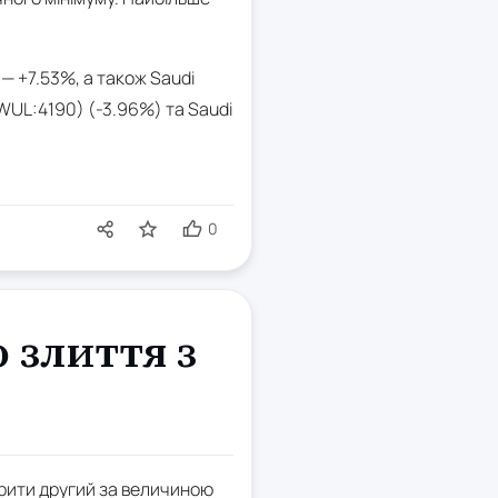
— +7.53%, а також Saudi
WUL:4190) (-3.96%) та Saudi
0
 злиття з
орити другий за величиною