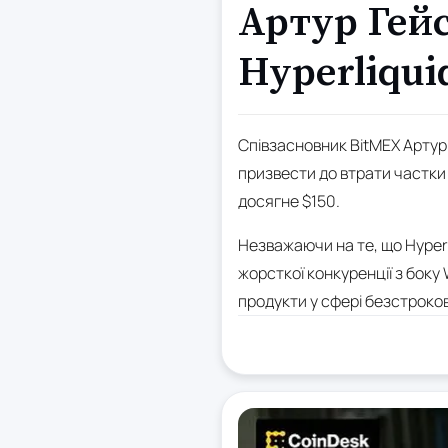
Артур Гей
Hyperliqui
Співзасновник BitMEX Артур 
призвести до втрати частки р
досягне $150.
Незважаючи на те, що Hyperl
жорсткої конкуренції з боку 
продукти у сфері безстроков