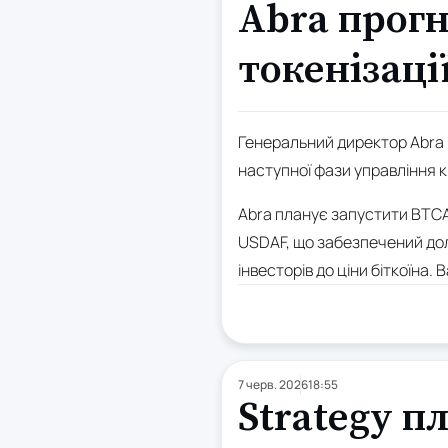
Abra прогн
токенізаці
Генеральний директор Abra 
наступної фази управління 
Abra планує запустити BTCAF
USDAF, що забезпечений дол
інвесторів до ціни біткоїна. 
7 черв. 2026
18:55
Strategy п