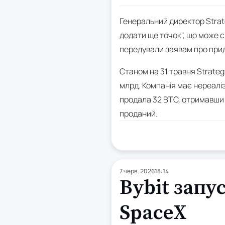
Генеральний директор Strate
додати ще точок", що може с
передували заявам про прид
Станом на 31 травня Strateg
млрд. Компанія має нереаліз
продала 32 BTC, отримавши $
проданий.
7 черв. 2026
18:14
Bybit запу
SpaceX