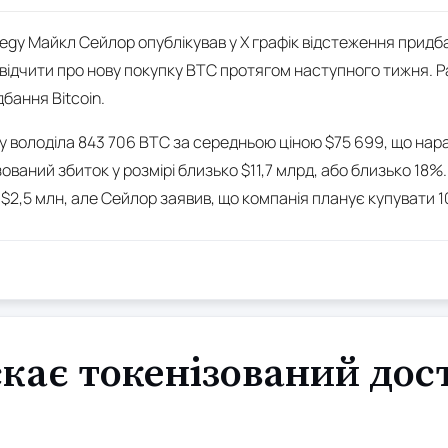
gy Майкл Сейлор опублікував у X графік відстеження придбан
відчити про нову покупку BTC протягом наступного тижня. Ран
бання Bitcoin.
y володіла 843 706 BTC за середньою ціною $75 699, що нар
ований збиток у розмірі близько $11,7 млрд, або близько 18%
2,5 млн, але Сейлор заявив, що компанія планує купувати 10
скає токенізований дос