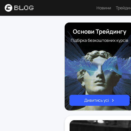
Новини
Трейди
Аналі
Основи Трейдингу
Основ
Підбірка безкоштовних курсів
Психо
Торго
Індик
Ресу
Дивитись усі