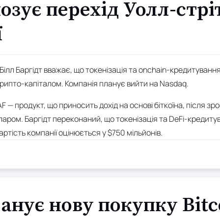
озує перехід Уолл-стрі
ї
Білл Баргідт вважає, що токенізація та onchain-кредитуван
крипто-капіталом. Компанія планує вийти на Nasdaq.
 — продукт, що приносить дохід на основі біткоїна, після зро
аром. Баргідт переконаний, що токенізація та DeFi-кредиту
Вартість компанії оцінюється у $750 мільйонів.
ланує нову покупку Bitc