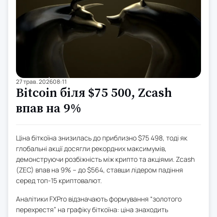
27 трав. 2026
08:11
Bitcoin біля $75 500, Zcash
впав на 9%
Ціна біткоїна знизилась до приблизно $75 498, тоді як
глобальні акції досягли рекордних максимумів,
демонструючи розбіжність між крипто та акціями. Zcash
(ZEC) впав на 9% – до $564, ставши лідером падіння
серед топ-15 криптовалют.
Аналітики FXPro відзначають формування “золотого
перехрестя” на графіку біткоїна: ціна знаходить