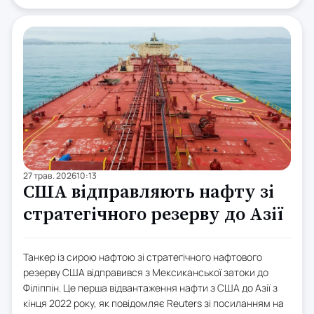
27 трав. 2026
10:13
США відправляють нафту зі
стратегічного резерву до Азії
Танкер із сирою нафтою зі стратегічного нафтового
резерву США відправився з Мексиканської затоки до
Філіппін. Це перша відвантаження нафти з США до Азії з
кінця 2022 року, як повідомляє Reuters зі посиланням на