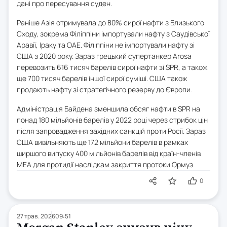
дані про пересування суден.
Раніше Азія отримувала до 80% сирої нафти з Близького
Сходу, зокрема Філіппіни імпортували нафту з Саудівської
Аравії, Іраку та ОАЕ. Філіппіни не імпортували нафту зі
США з 2020 року. Зараз грецький супертанкер Arosa
перевозить 616 тисяч барелів сирої нафти зі SPR, а також
ще 700 тисяч барелів іншої сирої суміші. США також
продають нафту зі стратегічного резерву до Європи.
Адміністрація Байдена зменшила обсяг нафти в SPR на
понад 180 мільйонів барелів у 2022 році через стрибок цін
після запровадження західних санкцій проти Росії. Зараз
США вивільняють ще 172 мільйони барелів в рамках
ширшого випуску 400 мільйонів барелів від країн-членів
МЕА для протидії наслідкам закриття протоки Ормуз.
0
27 трав. 2026
09:51