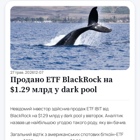
27 трав. 2026
12:07
Продано ETF BlackRock на
$1.29 млрд у dark pool
Невідомий інвестор здійснив продаж ETF IBIT від
BlackRock на $1.29 млрд у dark pool у вівторок. Аналітик
назвав це найбільшою угодою такого роду, яку він бачив.
Загальний відтік з американських спотових біткоїн-ETF