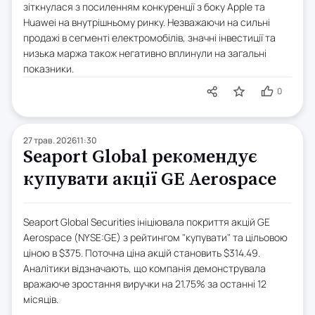
зіткнулася з посиленням конкуренції з боку Apple та
Huawei на внутрішньому ринку. Незважаючи на сильні
продажі в сегменті електромобілів, значні інвестиції та
низька маржа також негативно вплинули на загальні
показники.
0
27 трав. 2026
11:30
Seaport Global рекомендує
купувати акції GE Aerospace
Seaport Global Securities ініціювала покриття акцій GE
Aerospace (NYSE:GE) з рейтингом "купувати" та цільовою
ціною в $375. Поточна ціна акцій становить $314.49.
Аналітики відзначають, що компанія демонструвала
вражаюче зростання виручки на 21.75% за останні 12
місяців.