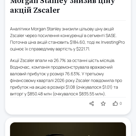
Morgan Stanley знизив ціну
акцій Zscaler
Аналітики Morgan Stanley знизили цільову ціну акцій
Zscaler через посилення конкуренції в сегменті SASE.
Поточна ціна акцій становить $184.60, тоді як InvestingPro
оцінює їх справедливу вартість у $221.71.
Акції Zscaler впали на 26.7% за останні шість місяців.
Водночас, компанія продемонструвала вражаючий
валовий прибуток у розмірі 76.63%. У третьому
фінансовому кварталі 2026 року Zscaler повідомила про
прибуток на акцію в розмірі $1.08 (очікувалося $1.01) та
виторг у $850.48 млн (очікувалося $835.55 млн).
0