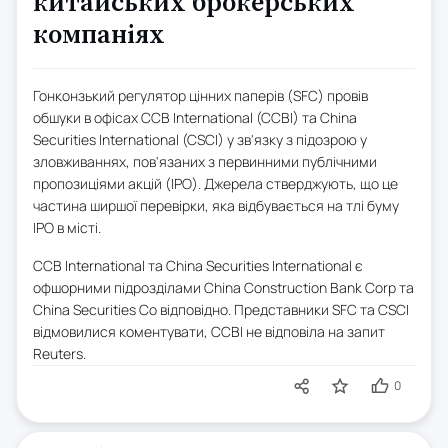
китайських брокерських
компаніях
Гонконзький регулятор цінних паперів (SFC) провів
обшуки в офісах CCB International (CCBI) та China
Securities International (CSCI) у зв'язку з підозрою у
зловживаннях, пов'язаних з первинними публічними
пропозиціями акцій (IPO). Джерела стверджують, що це
частина ширшої перевірки, яка відбувається на тлі буму
IPO в місті.
CCB International та China Securities International є
офшорними підрозділами China Construction Bank Corp та
China Securities Co відповідно. Представники SFC та CSCI
відмовилися коментувати, CCBI не відповіла на запит
Reuters.
0