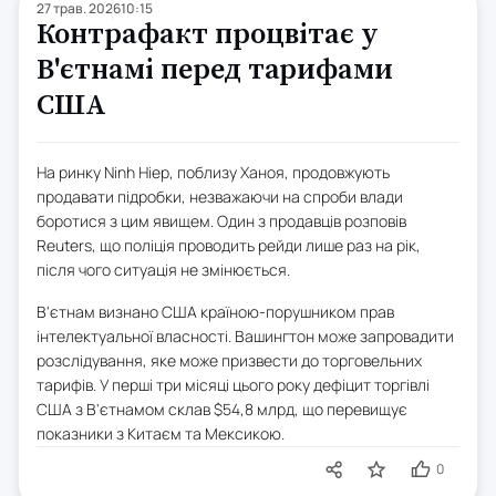
27 трав. 2026
10:15
Контрафакт процвітає у
В'єтнамі перед тарифами
США
На ринку Ninh Hiep, поблизу Ханоя, продовжують
продавати підробки, незважаючи на спроби влади
боротися з цим явищем. Один з продавців розповів
Reuters, що поліція проводить рейди лише раз на рік,
після чого ситуація не змінюється.
В'єтнам визнано США країною-порушником прав
інтелектуальної власності. Вашингтон може запровадити
розслідування, яке може призвести до торговельних
тарифів. У перші три місяці цього року дефіцит торгівлі
США з В'єтнамом склав $54,8 млрд, що перевищує
показники з Китаєм та Мексикою.
0