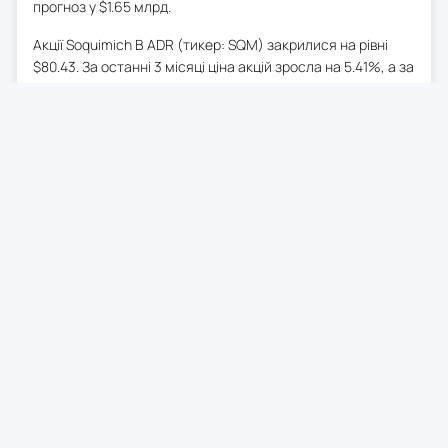
прогноз у $1.65 млрд.
Акції Soquimich B ADR (тикер: SQM) закрилися на рівні
$80.43. За останні 3 місяці ціна акцій зросла на 5.41%, а за
останні 12 місяців — на 156.72%. За останні 90 днів було
зроблено 4 позитивні та 0 негативних переглядів оцінок
EPS.
0
27 трав. 2026
05:29
Інфляція в Австралії
сповільнилась у квітні
Споживчі ціни в Австралії зросли на 0.4% у квітні, а річний
темп сповільнився до 4.2% з 4.6%, завдяки знижці на
пальне. Водночас, базовий рівень інфляції зріс, що може
свідчити про необхідність подальшого підвищення
процентних ставок.