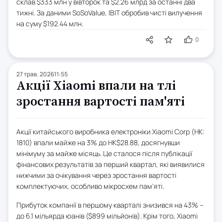
склав $333 млн у вівторок та $2.26 млрд за останні два
тижні. За даними SoSoValue, IBIT обробив чисті вилучення
на суму $192.44 млн.
0
27 трав. 2026
11:55
Акції Xiaomi впали на тлі
зростання вартості пам'яті
Акції китайського виробника електроніки Xiaomi Corp (HK:
1810) впали майже на 3% до HK$28.88, досягнувши
мінімуму за майже місяць. Це сталося після публікації
фінансових результатів за перший квартал, які виявилися
нижчими за очікування через зростання вартості
комплектуючих, особливо мікросхем пам'яті.
Прибуток компанії в першому кварталі знизився на 43% –
до 6.1 мільярда юанів ($899 мільйонів). Крім того, Xiaomi