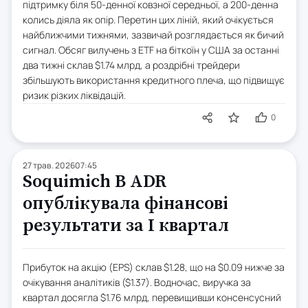
підтримку біля 50-денної ковзної середньої, а 200-денна
колись діяла як опір. Перетин цих ліній, який очікується
найближчими тижнями, зазвичай розглядається як бичий
сигнал. Обсяг вилучень з ETF на біткоїн у США за останні
два тижні склав $1.74 млрд, а роздрібні трейдери
збільшують використання кредитного плеча, що підвищує
ризик різких ліквідацій.
0
27 трав. 2026
07:45
Soquimich B ADR
опублікувала фінансові
результати за I квартал
Прибуток на акцію (EPS) склав $1.28, що на $0.09 нижче за
очікування аналітиків ($1.37). Водночас, виручка за
квартал досягла $1.76 млрд, перевищивши консенсусний