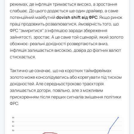
режимах, де інфляція тримається високо, а зростання
слабшає. До цього додається ще один драйвер, а саме
потенційний майбутній
dovish shift від ФРС
. Якщо ринок
праці продовжить розвалюватися, ймовірність того, що
ФРС "змиритися" з інфляцією заради збереження
зайнятості, зростає. А це саме той сценарій, який золото
обожнює: реальні дохідності розвертаються вниз,
інфляція залишається високою, довіра до фіатних валют
стискається.
Тактично це означає, що на коротких таймфреймах
золото може консолідуватись або корегувати під тиском
дохідностей. Але середньостроково траєкторія
залишається догори, повільно, але з можливим
прискоренням після перших сигналів зміщення політики
ФРС.