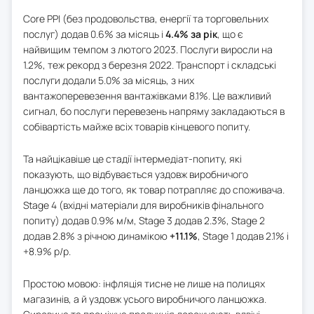
Core PPI (без продовольства, енергії та торговельних
послуг) додав 0.6% за місяць і
4.4% за рік
, що є
найвищим темпом з лютого 2023. Послуги виросли на
1.2%, теж рекорд з березня 2022. Транспорт і складські
послуги додали 5.0% за місяць, з них
вантажоперевезення вантажівками 8.1%. Це важливий
сигнал, бо послуги перевезень напряму закладаються в
собівартість майже всіх товарів кінцевого попиту.
Та найцікавіше це стадії інтермедіат-попиту, які
показують, що відбувається уздовж виробничого
ланцюжка ще до того, як товар потрапляє до споживача.
Stage 4 (вхідні матеріали для виробників фінального
попиту) додав 0.9% м/м, Stage 3 додав 2.3%, Stage 2
додав 2.8% з річною динамікою
+11.1%
, Stage 1 додав 2.1% і
+8.9% р/р.
Простою мовою: інфляція тисне не лише на полицях
магазинів, а й уздовж усього виробничого ланцюжка.