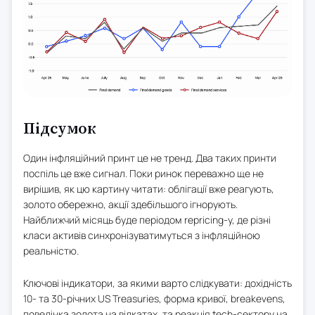
Підсумок
Один інфляційний принт це не тренд. Два таких принти
поспіль це вже сигнал. Поки ринок переважно ще не
вирішив, як цю картину читати: облігації вже реагують,
золото обережно, акції здебільшого ігнорують.
Найближчий місяць буде періодом repricing-у, де різні
класи активів синхронізуватимуться з інфляційною
реальністю.
Ключові індикатори, за якими варто слідкувати: дохідність
10- та 30-річних US Treasuries, форма кривої, breakevens,
поведінка золота на відкатах, та реакція tech-сектору на