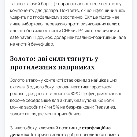
та зростаючий борг. Це парадоксально несе негативну
компоненту для долара. По-третє, якщо інфляційний шок
ударить по глобальному зростанню, DXY це підтримає
лише виборково, переважно проти ризикованих валют,
але не обов'язково проти CHF чи JPY, які є класичними
safe haven. Підсумок: долар нейтрально-позитивний, але
не чистий бенефіціар.
Золото: дві сили тягнуть у
протилежних напрямках
Золото в такому контексті стає одним з найцікавіших
активів. З одного боку, головні негативи: зростаючі
реальні дохідності та жорстка ФРС. Це фундаментально
вороже середовище для активу без купона, бо коли
можна заробити 4 чи 5% на безризикових Treasuries,
золото виглядає менш привабливо.
З іншого боку, ключовий позитив це
стагфляційна
динаміка
. Історично золото добре поводилося саме в