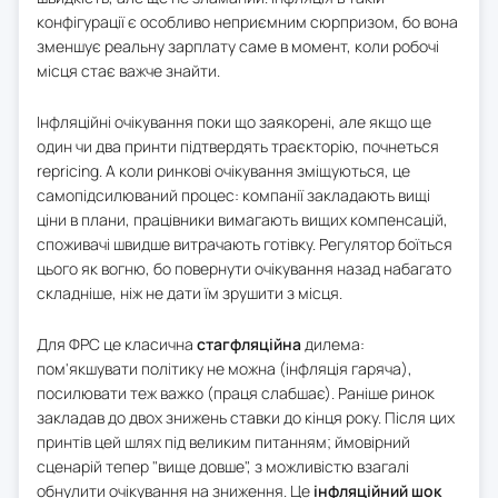
конфігурації є особливо неприємним сюрпризом, бо вона
зменшує реальну зарплату саме в момент, коли робочі
місця стає важче знайти.
Інфляційні очікування поки що заякорені, але якщо ще
один чи два принти підтвердять траєкторію, почнеться
repricing. А коли ринкові очікування зміщуються, це
самопідсилюваний процес: компанії закладають вищі
ціни в плани, працівники вимагають вищих компенсацій,
споживачі швидше витрачають готівку. Регулятор боїться
цього як вогню, бо повернути очікування назад набагато
складніше, ніж не дати їм зрушити з місця.
Для ФРС це класична
стагфляційна
дилема:
пом'якшувати політику не можна (інфляція гаряча),
посилювати теж важко (праця слабшає). Раніше ринок
закладав до двох знижень ставки до кінця року. Після цих
принтів цей шлях під великим питанням; ймовірний
сценарій тепер "вище довше", з можливістю взагалі
обнулити очікування на зниження. Це
інфляційний шок