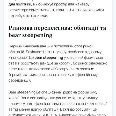
для політики
, він обмежує простір для маневру
регулятора саме в момент, коли інші частини економіки
потребують підтримки.
Ринкова перспектива: облігації та
bear steepening
Першим і найочевиднішим потерпілим стає ринок
облігацій. Дохідності летять угору, особливо в довгому
кінці кривої. Це
bear steepening
у класичній формі: довгі
ставки зростають швидше за короткі, бо ринок одночасно
перецінює і шлях ставок ФРС вгору, і term premium
(премію за тримання довгого ризику в інфляційному
середовищі).
Bear steepening це специфічна і рідкісна форма руху
кривої. Вона сигналізує, що ринок не вірить у швидку
перемогу над інфляцією і вимагає додаткової компенсації
за тримання довгих облігацій. Важливо розуміти: це
відбувається не лише в США. Аналогічна динаміка йде по