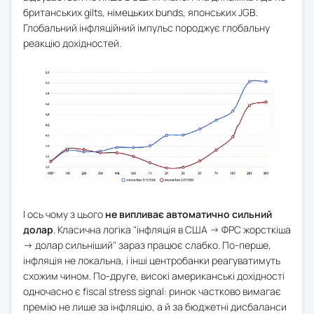
британських gilts, німецьких bunds, японських JGB.
Глобальний інфляційний імпульс породжує глобальну
реакцію дохідностей.
І ось чому з цього
не випливає автоматично сильний
долар
. Класична логіка "інфляція в США → ФРС жорсткіша
→ долар сильніший" зараз працює слабко. По-перше,
інфляція не локальна, і інші центробанки реагуватимуть
схожим чином. По-друге, високі американські дохідності
одночасно є fiscal stress signal: ринок частково вимагає
премію не лише за інфляцію, а й за бюджетні дисбаланси