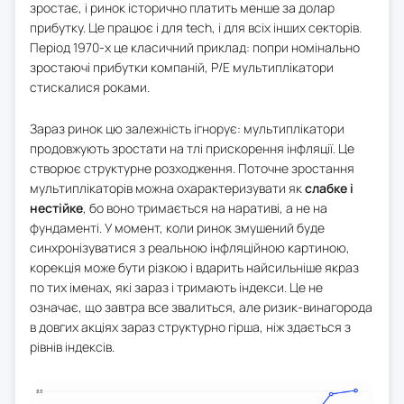
зростає, і ринок історично платить менше за долар
прибутку. Це працює і для tech, і для всіх інших секторів.
Період 1970-х це класичний приклад: попри номінально
зростаючі прибутки компаній, P/E мультиплікатори
стискалися роками.
Зараз ринок цю залежність ігнорує: мультиплікатори
продовжують зростати на тлі прискорення інфляції. Це
створює структурне розходження. Поточне зростання
мультиплікаторів можна охарактеризувати як
слабке і
нестійке
, бо воно тримається на наративі, а не на
фундаменті. У момент, коли ринок змушений буде
синхронізуватися з реальною інфляційною картиною,
корекція може бути різкою і вдарить найсильніше якраз
по тих іменах, які зараз і тримають індекси. Це не
означає, що завтра все звалиться, але ризик-винагорода
в довгих акціях зараз структурно гірша, ніж здається з
рівнів індексів.