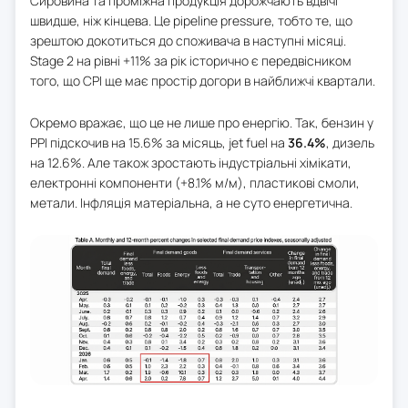
Сировина та проміжна продукція дорожчають вдвічі
швидше, ніж кінцева. Це pipeline pressure, тобто те, що
зрештою докотиться до споживача в наступні місяці.
Stage 2 на рівні +11% за рік історично є передвісником
того, що CPI ще має простір догори в найближчі квартали.
Окремо вражає, що це не лише про енергію. Так, бензин у
PPI підскочив на 15.6% за місяць, jet fuel на
36.4%
, дизель
на 12.6%. Але також зростають індустріальні хімікати,
електронні компоненти (+8.1% м/м), пластикові смоли,
метали. Інфляція матеріальна, а не суто енергетична.