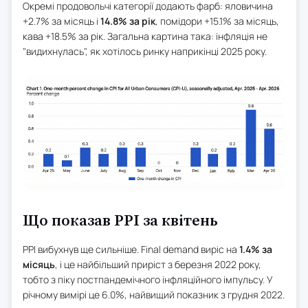
Окремі продовольчі категорії додають фарб: яловичина
+2.7% за місяць і
14.8% за рік
, помідори +15.1% за місяць,
кава +18.5% за рік. Загальна картина така: інфляція не
"видихнулась", як хотілось ринку наприкінці 2025 року.
Що показав PPI за квітень
PPI вибухнув ще сильніше. Final demand виріс на
1.4% за
місяць
, і це найбільший приріст з березня 2022 року,
тобто з піку постпандемічного інфляційного імпульсу. У
річному вимірі це 6.0%, найвищий показник з грудня 2022.