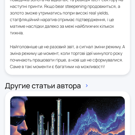
наступні принти. Якщо bear steepening продовжиться, а
золото зможе утриматись попри високі real yields,
стагфляційний наратив отримає підтвердження, і це
матиме наслідки далеко за межі найближчих кількох
тижнів.
Найголовніше це не разовий звіт, а сигнал зміни режиму. А
зміна режиму це момент, коли торгові ідеї минулого року
починають працювати гірше, а нові ще не сформувалися.
Саме в такі моменти є багатими на можливості!
Другие статьи автора