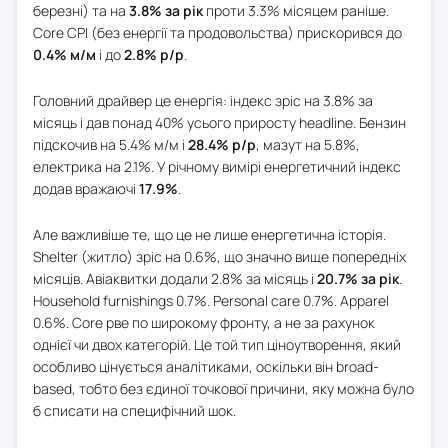
березні) та на
3.8% за рік
проти 3.3% місяцем раніше.
Core CPI (без енергії та продовольства) прискорився до
0.4% м/м
і до
2.8% р/р
.
Головний драйвер це енергія: індекс зріс на 3.8% за
місяць і дав понад 40% усього приросту headline. Бензин
підскочив на 5.4% м/м і
28.4% р/р
, мазут на 5.8%,
електрика на 2.1%. У річному вимірі енергетичний індекс
додав вражаючі
17.9%
.
Але важливіше те, що це не лише енергетична історія.
Shelter (житло) зріс на 0.6%, що значно вище попередніх
місяців. Авіаквитки додали 2.8% за місяць і
20.7% за рік
.
Household furnishings 0.7%. Personal care 0.7%. Apparel
0.6%. Core рве по широкому фронту, а не за рахунок
однієї чи двох категорій. Це той тип ціноутворення, який
особливо цінується аналітиками, оскільки він broad-
based, тобто без єдиної точкової причини, яку можна було
б списати на специфічний шок.