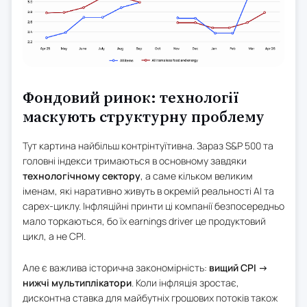
Фондовий ринок: технології
маскують структурну проблему
Тут картина найбільш контрінтуїтивна. Зараз S&P 500 та
головні індекси тримаються в основному завдяки
технологічному сектору
, а саме кільком великим
іменам, які наративно живуть в окремій реальності AI та
capex-циклу. Інфляційні принти ці компанії безпосередньо
мало торкаються, бо їх earnings driver це продуктовий
цикл, а не CPI.
Але є важлива історична закономірність:
вищий CPI →
нижчі мультиплікатори
. Коли інфляція зростає,
дисконтна ставка для майбутніх грошових потоків також