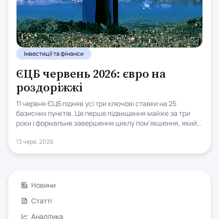
Інвестиції та фінанси
ЄЦБ червень 2026: євро на
роздоріжжі
11 червня ЄЦБ підняв усі три ключові ставки на 25
базисних пунктів. Це перше підвищення майже за три
роки і формальне завершення циклу пом'якшення, який
привів депозитну ставку з 4% до 2%. Саме рішення
13 черв. 2026
сюрпризом не стало, ринок заклав його заздалегідь,
тому справжній зміст засідання сидить в оновлених
макропрогнозах та риториці.
Новини
Статті
Аналітика