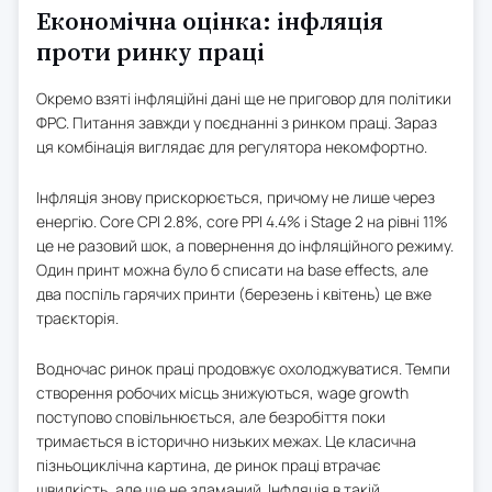
Економічна оцінка: інфляція
проти ринку праці
Окремо взяті інфляційні дані ще не приговор для політики
ФРС. Питання завжди у поєднанні з ринком праці. Зараз
ця комбінація виглядає для регулятора некомфортно.
Інфляція знову прискорюється, причому не лише через
енергію. Core CPI 2.8%, core PPI 4.4% і Stage 2 на рівні 11%
це не разовий шок, а повернення до інфляційного режиму.
Один принт можна було б списати на base effects, але
два поспіль гарячих принти (березень і квітень) це вже
траєкторія.
Водночас ринок праці продовжує охолоджуватися. Темпи
створення робочих місць знижуються, wage growth
поступово сповільнюється, але безробіття поки
тримається в історично низьких межах. Це класична
пізньоциклічна картина, де ринок праці втрачає
швидкість, але ще не зламаний. Інфляція в такій