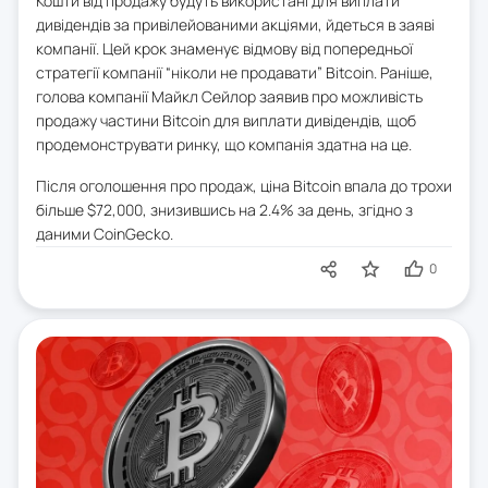
Кошти від продажу будуть використані для виплати
дивідендів за привілейованими акціями, йдеться в заяві
компанії. Цей крок знаменує відмову від попередньої
стратегії компанії “ніколи не продавати” Bitcoin. Раніше,
голова компанії Майкл Сейлор заявив про можливість
продажу частини Bitcoin для виплати дивідендів, щоб
продемонструвати ринку, що компанія здатна на це.
Після оголошення про продаж, ціна Bitcoin впала до трохи
більше $72,000, знизившись на 2.4% за день, згідно з
даними CoinGecko.
0