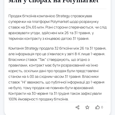
млн у спорах на Polymarket
Продаж біткоїнів компанією Strategy спровокував
суперечки на платформі Polymarket щодо розрахунку
ставок на $14,65 млн. Різні сторони сперечаються, чи слід
враховувати угоди, здійснені між 26 та 31 травня, у
термінах контракту з кінцевою датою 31 травня.
Компанія Strategy продала 32 біткоїни між 26 та 31 травня,
але інформація про це з'явилася у звіті 8-K лише 1 червня.
Власники ставок "Так" стверджують, що згідно з
правилами, контракт має бути розрахований на їхню
користь, оскільки дані про продаж були представлені
станом на 4:00 за східним часом 31 травня. Власники
ставок "Ні" вважають, що публічної інформації до 1 червня
не було, тому продаж не повинен бути врахований.
Контракти на 30 червня та 31 грудня також зафіксували
100% ймовірності продажу біткоїнів.
0