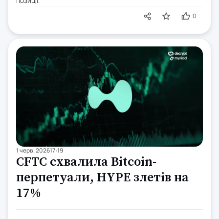
позиції.
0
1 черв. 2026
17:19
CFTC схвалила Bitcoin-
перпетуали, HYPE злетів на
17%