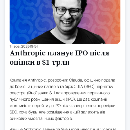
1 черв. 2026
19:54
Anthropic планує IPO після
оцінки в $1 трлн
Компанія Anthropic, розробник Claude, офіційно подала
до Комісії з цінних паперів та бірж США (SEC) чернетку
реєстраційної заяви S-1 для проведення первинного
публічного розміщення акцій (IPO). Це дає компанії
можливість перейти до IPO після завершення перевірки
SEC, хоча будь-яке розміщення акцій залежить від
ринкових умов та інших факторів.
Раніше Anthropic залучила $65 млрд інвестицій у серії H