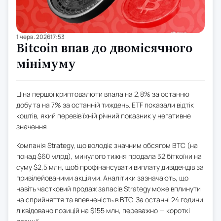
1 черв. 2026
17:53
Bitcoin впав до двомісячного
мінімуму
Ціна першої криптовалюти впала на 2,8% за останню
добу та на 7% за останній тиждень. ETF показали відтік
коштів, який перевів їхній річний показник у негативне
значення.
Компанія Strategy, що володіє значним обсягом BTC (на
понад $60 млрд), минулого тижня продала 32 біткоїни на
суму $2,5 млн, щоб профінансувати виплату дивідендів за
привілейованими акціями. Аналітики зазначають, що
навіть частковий продаж запасів Strategy може вплинути
на сприйняття та впевненість в BTC. За останні 24 години
ліквідовано позицій на $155 млн, переважно — короткі