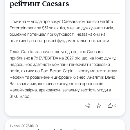
рейтинг Caesars
Причина — угода про викуп Caesars компанією Fertitta
Entertainment за $31 за акцію, яка, на думку аналітиків,
обмежує потенціал прибутковості, незважаючи на
позитивні довгострокові фундаментальні показники.
Texas Capital зазначає, що угода оцінює Caesars
приблизно в 7x EV/EBITDA на 2027 рік, що, на їхню думку,
недооцінює здатність компанії генерувати грошовий
потік, активи на Лас-Вегас-Стріп, широку маркетингову
мережу та розвинений цифровий бізнес. Аналітик David
Bain зазначив, що повна конкурентна пропозиція
малоймовірна, враховуючи загальну вартість угоди в
$17.6 млрд.
0
1 черв. 2026
16:19