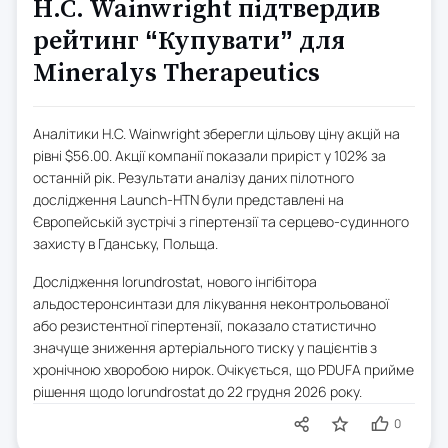
H.C. Wainwright підтвердив
рейтинг “Купувати” для
Mineralys Therapeutics
Аналітики H.C. Wainwright зберегли цільову ціну акцій на
рівні $56.00. Акції компанії показали приріст у 102% за
останній рік. Результати аналізу даних пілотного
дослідження Launch-HTN були представлені на
Європейській зустрічі з гіпертензії та серцево-судинного
захисту в Гданську, Польща.
Дослідження lorundrostat, нового інгібітора
альдостеронсинтази для лікування неконтрольованої
або резистентної гіпертензії, показало статистично
значуще зниження артеріального тиску у пацієнтів з
хронічною хворобою нирок. Очікується, що PDUFA прийме
рішення щодо lorundrostat до 22 грудня 2026 року.
0