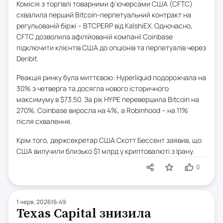
Комісія з торгівлі товарними ф’ючерсами США (CFTC)
схвалила перший Bitcoin-перпетуальний контракт на
регульованій біржі – BTCPERP від KalshiEX. Одночасно,
CFTC дозволила афілійованій компанії Coinbase
підключити клієнтів США до опціонів та перпетуалів через
Deribit.
Реакція ринку була миттєвою: Hyperliquid подорожчала на
30% з четверга та досягла нового історичного
максимуму в $73.50. За рік HYPE перевершила Bitcoin на
270%. Coinbase виросла на 4%, а Robinhood – на 11%
після схвалення.
Крім того, держсекретар США Скотт Бессент заявив, що
США вилучили близько $1 млрд у криптовалюті з Ірану.
0
1 черв. 2026
16:49
Texas Capital знизила