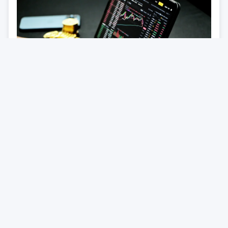
1 черв. 2026
15:15
Bitcoin та Ethereum відкрили
червень зниженням
Bitcoin та Ethereum впали в понеділок після зниження у
травні, який зазвичай приносить позитивну
прибутковість. Ф’ючерси на індекси акцій США зросли.
З початку червня ринки криптовалют відкрилися
зниженням на тлі загострення напруженості між США та
Іраном. Індекс CoinDesk 20 (CD20) впав на 2% з опівночі