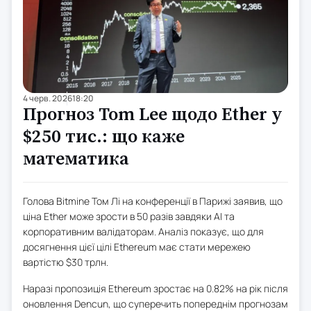
4 черв. 2026
18:20
Прогноз Tom Lee щодо Ether у
$250 тис.: що каже
математика
Голова Bitmine Том Лі на конференції в Парижі заявив, що
ціна Ether може зрости в 50 разів завдяки AI та
корпоративним валідаторам. Аналіз показує, що для
досягнення цієї цілі Ethereum має стати мережею
вартістю $30 трлн.
Наразі пропозиція Ethereum зростає на 0.82% на рік після
оновлення Dencun, що суперечить попереднім прогнозам