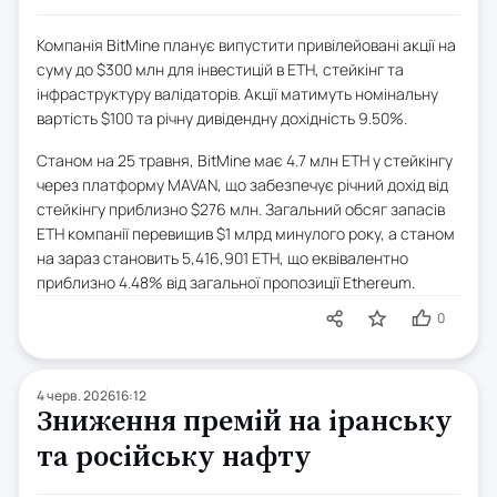
Компанія BitMine планує випустити привілейовані акції на
суму до $300 млн для інвестицій в ETH, стейкінг та
інфраструктуру валідаторів. Акції матимуть номінальну
вартість $100 та річну дивідендну дохідність 9.50%.
Станом на 25 травня, BitMine має 4.7 млн ETH у стейкінгу
через платформу MAVAN, що забезпечує річний дохід від
стейкінгу приблизно $276 млн. Загальний обсяг запасів
ETH компанії перевищив $1 млрд минулого року, а станом
на зараз становить 5,416,901 ETH, що еквівалентно
приблизно 4.48% від загальної пропозиції Ethereum.
0
4 черв. 2026
16:12
Зниження премій на іранську
та російську нафту