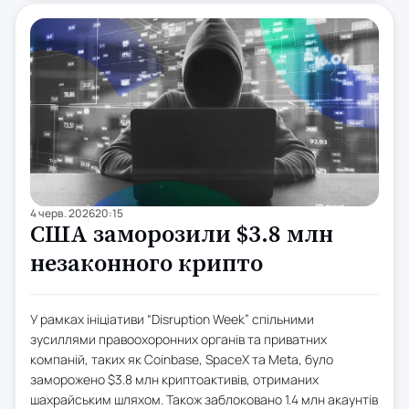
4 черв. 2026
20:15
США заморозили $3.8 млн
незаконного крипто
У рамках ініціативи “Disruption Week” спільними
зусиллями правоохоронних органів та приватних
компаній, таких як Coinbase, SpaceX та Meta, було
заморожено $3.8 млн криптоактивів, отриманих
шахрайським шляхом. Також заблоковано 1.4 млн акаунтів