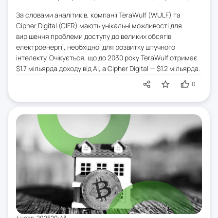
За словами аналітиків, компанії TeraWulf (WULF) та
Cipher Digital (CIFR) мають унікальні можливості для
вирішення проблеми доступу до великих обсягів
електроенергії, необхідної для розвитку штучного
інтелекту. Очікується, що до 2030 року TeraWulf отримає
$1.7 мільярда доходу від AI, а Cipher Digital — $1.2 мільярда.
0
4 черв. 2026
20:43