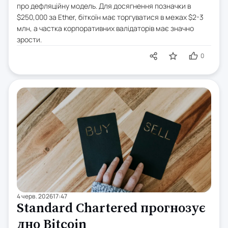
про дефляційну модель. Для досягнення позначки в
$250,000 за Ether, біткоїн має торгуватися в межах $2-3
млн, а частка корпоративних валідаторів має значно
зрости.
0
4 черв. 2026
17:47
Standard Chartered прогнозує
дно Bitcoin