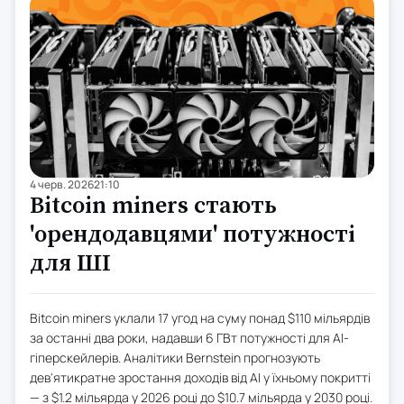
4 черв. 2026
21:10
Bitcoin miners стають
'орендодавцями' потужності
для ШІ
Bitcoin miners уклали 17 угод на суму понад $110 мільярдів
за останні два роки, надавши 6 ГВт потужності для AI-
гіперскейлерів. Аналітики Bernstein прогнозують
дев'ятикратне зростання доходів від AI у їхньому покритті
— з $1.2 мільярда у 2026 році до $10.7 мільярда у 2030 році.