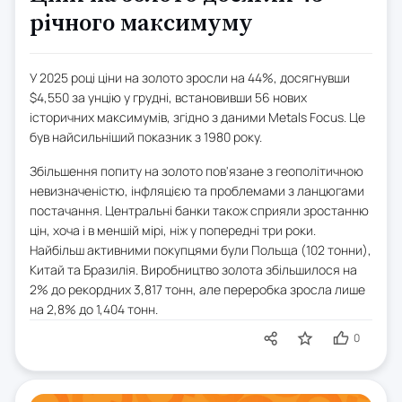
річного максимуму
У 2025 році ціни на золото зросли на 44%, досягнувши
$4,550 за унцію у грудні, встановивши 56 нових
історичних максимумів, згідно з даними Metals Focus. Це
був найсильніший показник з 1980 року.
Збільшення попиту на золото пов'язане з геополітичною
невизначеністю, інфляцією та проблемами з ланцюгами
постачання. Центральні банки також сприяли зростанню
цін, хоча і в меншій мірі, ніж у попередні три роки.
Найбільш активними покупцями були Польща (102 тонни),
Китай та Бразилія. Виробництво золота збільшилося на
2% до рекордних 3,817 тонн, але переробка зросла лише
на 2,8% до 1,404 тонн.
0