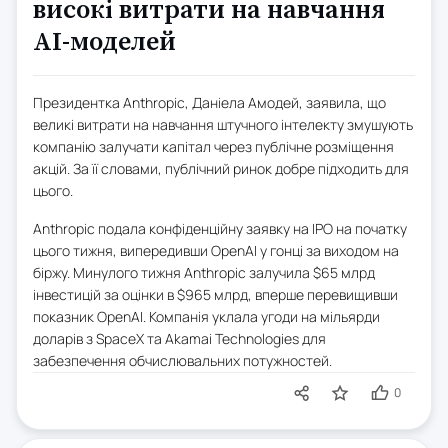
високі витрати на навчання
AI-моделей
Президентка Anthropic, Даніела Амодей, заявила, що
великі витрати на навчання штучного інтелекту змушують
компанію залучати капітал через публічне розміщення
акцій. За її словами, публічний ринок добре підходить для
цього.
Anthropic подала конфіденційну заявку на IPO на початку
цього тижня, випередивши OpenAI у гонці за виходом на
біржу. Минулого тижня Anthropic залучила $65 млрд
інвестицій за оцінки в $965 млрд, вперше перевищивши
показник OpenAI. Компанія уклала угоди на мільярди
доларів з SpaceX та Akamai Technologies для
забезпечення обчислювальних потужностей.
0