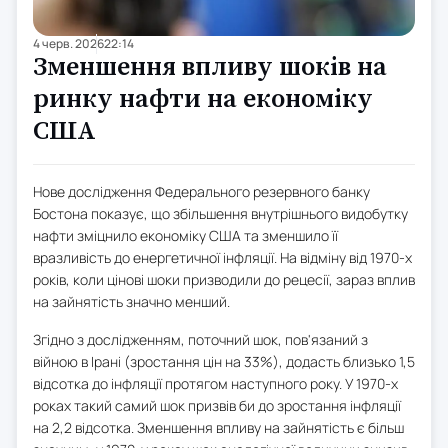
4 черв. 2026
22:14
Зменшення впливу шоків на
ринку нафти на економіку
США
Нове дослідження Федерального резервного банку
Бостона показує, що збільшення внутрішнього видобутку
нафти зміцнило економіку США та зменшило її
вразливість до енергетичної інфляції. На відміну від 1970-х
років, коли цінові шоки призводили до рецесії, зараз вплив
на зайнятість значно менший.
Згідно з дослідженням, поточний шок, пов'язаний з
війною в Ірані (зростання цін на 33%), додасть близько 1,5
відсотка до інфляції протягом наступного року. У 1970-х
роках такий самий шок призвів би до зростання інфляції
на 2,2 відсотка. Зменшення впливу на зайнятість є більш