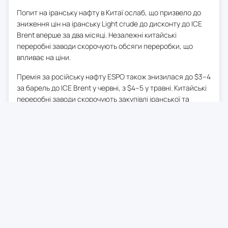
Попит на іранську нафту в Китаї ослаб, що призвело до
зниження цін на іранську Light crude до дисконту до ICE
Brent вперше за два місяці. Незалежні китайські
переробні заводи скорочують обсяги переробки, що
впливає на ціни.
Премія за російську нафту ESPO також знизилася до $3–4
за барель до ICE Brent у червні, з $4–5 у травні. Китайські
переробні заводи скорочують закупівлі іранської та
російської нафти, оскільки ціни залишаються високими, а
запаси нафти та палива в Китаї достатні.
0
4 черв. 2026
15:16
Будівельна галузь
Великобританії скорочується
найшвидшими темпами з