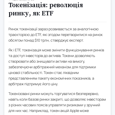
Токенізація: революція
ринку, як ETF
Ринок токенізації зараз розвивається за аналогічною
траєкторією до ETF, які згодом перетворилися на ринок
обсягом понад $10 трлн, стверджує експерт.
Як і ETF, токенізація може змінити функціонування ринків
та доступ інвесторів до активів. Токени дозволяють
створювати або знищувати активи на вимогу,
забезпечуючи арбітражний механізм для підтримки
цінової стабільності. Токен стає ліквідним
представленням пакету економічних показників, а
арбітраж підтримує його ціну.
Токенізовані ринки можуть торгуватися безперервно,
навіть коли базові ринки закриті, що дозволяє інвесторам
з різних часових поясів управляти ризиками у зручний
для них час. Наприклад, токен акцій Apple може