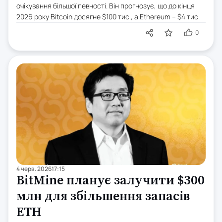
очікування більшої певності. Він прогнозує, що до кінця
2026 року Bitcoin досягне $100 тис., а Ethereum – $4 тис.
0
4 черв. 2026
17:15
BitMine планує залучити $300
млн для збільшення запасів
ETH