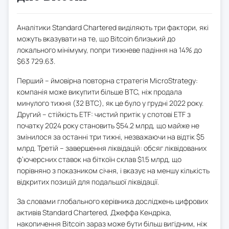
Аналітики Standard Chartered виділяють три фактори, які
можуть вказувати на те, що Bitcoin близький до
локального мінімуму, попри тижневе падіння на 14% до
$63 729.63.
Перший – ймовірна повторна стратегія MicroStrategy:
компанія може викупити більше BTC, ніж продала
минулого тижня (32 BTC), як це було у грудні 2022 року.
Другий – стійкість ETF: чистий притік у спотові ETF з
початку 2024 року становить $54.2 млрд, що майже не
змінилося за останні три тижні, незважаючи на відтік $5
млрд. Третій – завершення ліквідацій: обсяг ліквідованих
ф’ючерсних ставок на біткоїн склав $1.5 млрд, що
порівняно з показником січня, і вказує на меншу кількість
відкритих позицій для подальшої ліквідації.
За словами глобального керівника досліджень цифрових
активів Standard Chartered, Джеффа Кендріка,
накопичення Bitcoin зараз може бути більш вигідним, ніж