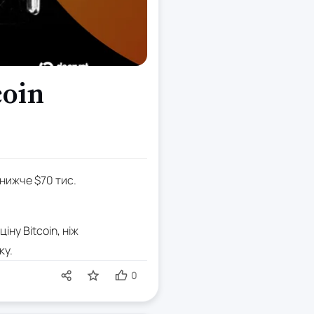
coin
 нижче $70 тис.
ну Bitcoin, ніж
ку.
0