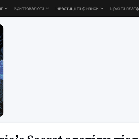
нг
Криптовалюта
Інвестиції та фінанси
Біржі та плат
тика
Основи криптовалют
Основи інвестування
Криптобіржі
и трейдингу
Bitcoin
Облігації та деривативи
Форекс бро
логія трейдинга
Альткоїни та токени
Фондовий ринок
Торгові пл
ві стратегії
Defi та Web3
Метали
атори
Аірдропи та ретродропи
рси
Криптогаманці