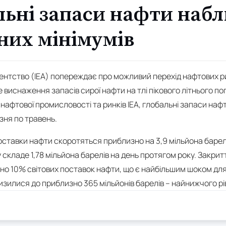
альні запаси нафти наб
них мінімумів
нтство (IEA) попереждає про можливий перехід нафтових рин
е виснаження запасів сирої нафти на тлі пікового літнього п
у нафтової промисловості та ринків IEA, глобальні запаси на
езня по травень.
поставки нафти скоротяться приблизно на 3,9 мільйона барелі
складе 1,78 мільйона барелів на день протягом року. Закри
о 10% світових поставок нафти, що є найбільшим шоком для р
зилися до приблизно 365 мільйонів барелів – найнижчого рів