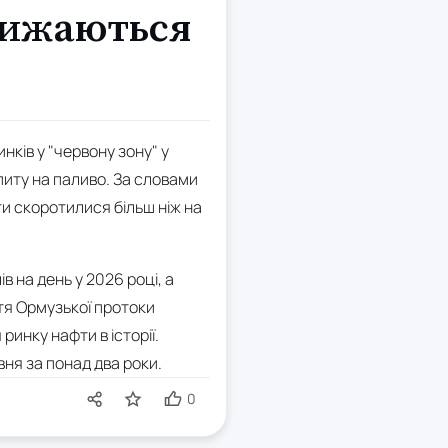
лижаються
ків у "червону зону" у
опиту на паливо. За словами
фти скоротилися більш ніж на
в на день у 2026 році, а
ття Ормузької протоки
инку нафти в історії.
ня за понад два роки.
0