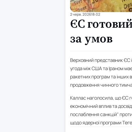
2 черв. 2026
18:02
ЄС готовий
за умов
Верховний представник ЄС і
угода між США та Іраном ма
ракетних програм та інших в
продовження чинного тимча
Каллас наголосила, що ЄС г
економічний вплив та досвід
послаблення санкцій" проти 
щодо ядерної програми Тег