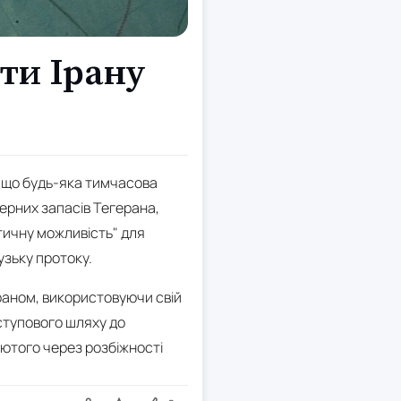
ти Ірану
, що будь-яка тимчасова
ерних запасів Тегерана,
тичну можливість" для
зьку протоку.
раном, використовуючи свій
оступового шляху до
 лютого через розбіжності