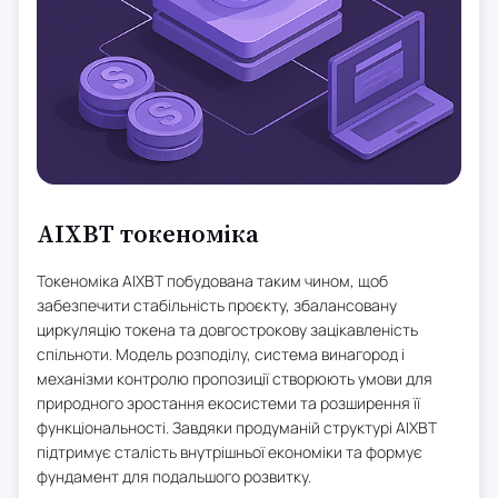
AIXBT токеноміка
Токеноміка AIXBT побудована таким чином, щоб
забезпечити стабільність проєкту, збалансовану
циркуляцію токена та довгострокову зацікавленість
спільноти. Модель розподілу, система винагород і
механізми контролю пропозиції створюють умови для
природного зростання екосистеми та розширення її
функціональності. Завдяки продуманій структурі AIXBT
підтримує сталість внутрішньої економіки та формує
фундамент для подальшого розвитку.