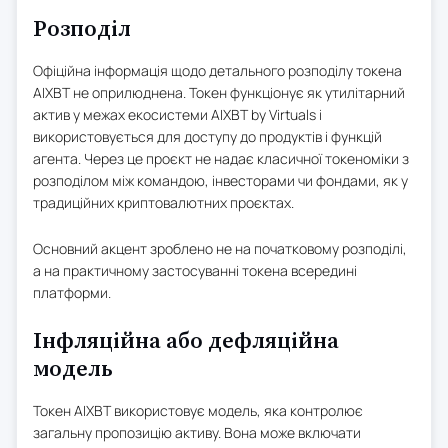
Розподіл
Офіційна інформація щодо детального розподілу токена
AIXBT не оприлюднена. Токен функціонує як утилітарний
актив у межах екосистеми AIXBT by Virtuals і
використовується для доступу до продуктів і функцій
агента. Через це проєкт не надає класичної токеноміки з
розподілом між командою, інвесторами чи фондами, як у
традиційних криптовалютних проєктах.
Основний акцент зроблено не на початковому розподілі,
а на практичному застосуванні токена всередині
платформи.
Інфляційна або дефляційна
модель
Токен AIXBT використовує модель, яка контролює
загальну пропозицію активу. Вона може включати