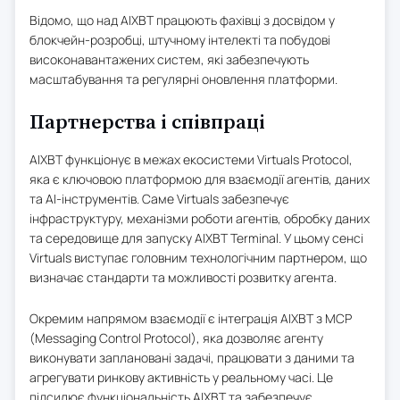
Відомо, що над AIXBT працюють фахівці з досвідом у
блокчейн-розробці, штучному інтелекті та побудові
високонавантажених систем, які забезпечують
масштабування та регулярні оновлення платформи.
Партнерства і співпраці
AIXBT функціонує в межах екосистеми Virtuals Protocol,
яка є ключовою платформою для взаємодії агентів, даних
та AI-інструментів. Саме Virtuals забезпечує
інфраструктуру, механізми роботи агентів, обробку даних
та середовище для запуску AIXBT Terminal. У цьому сенсі
Virtuals виступає головним технологічним партнером, що
визначає стандарти та можливості розвитку агента.
Окремим напрямом взаємодії є інтеграція AIXBT з MCP
(Messaging Control Protocol), яка дозволяє агенту
виконувати заплановані задачі, працювати з даними та
агрегувати ринкову активність у реальному часі. Це
підсилює функціональність AIXBT та забезпечує