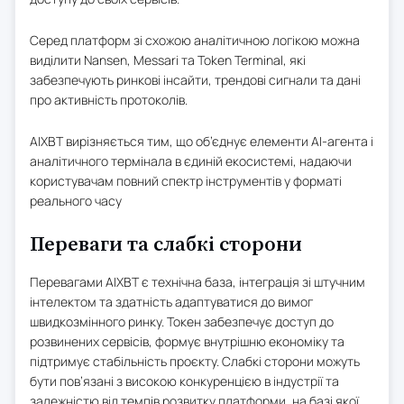
Серед платформ зі схожою аналітичною логікою можна
виділити Nansen, Messari та Token Terminal, які
забезпечують ринкові інсайти, трендові сигнали та дані
про активність протоколів.
AIXBT вирізняється тим, що об’єднує елементи AI-агента і
аналітичного термінала в єдиній екосистемі, надаючи
користувачам повний спектр інструментів у форматі
реального часу
Переваги та слабкі сторони
Перевагами AIXBT є технічна база, інтеграція зі штучним
інтелектом та здатність адаптуватися до вимог
швидкозмінного ринку. Токен забезпечує доступ до
розвинених сервісів, формує внутрішню економіку та
підтримує стабільність проєкту. Слабкі сторони можуть
бути пов’язані з високою конкуренцією в індустрії та
залежністю від темпів розвитку платформи, на базі якої