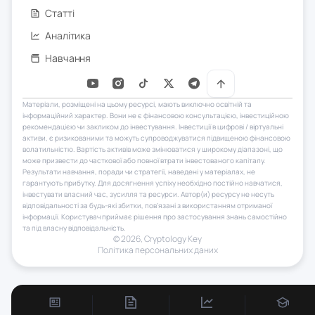
Статті
Аналітика
Навчання
Матеріали, розміщені на цьому ресурсі, мають виключно освітній та
інформаційний характер. Вони не є фінансовою консультацією, інвестиційною
рекомендацією чи закликом до інвестування. Інвестиції в цифрові / віртуальні
активи, є ризикованими та можуть супроводжуватися підвищеною фінансовою
волатильністю. Вартість активів може змінюватися у широкому діапазоні, що
може призвести до часткової або повної втрати інвестованого капіталу.
Результати навчання, поради чи стратегії, наведені у матеріалах, не
гарантують прибутку. Для досягнення успіху необхідно постійно навчатися,
інвестувати власний час, зусилля та ресурси. Автор(и) ресурсу не несуть
відповідальності за будь-які збитки, пов’язані з використанням отриманої
інформації. Користувач приймає рішення про застосування знань самостійно
та під власну відповідальність.
© 2026, Сryptology Key
Політика персональних даних