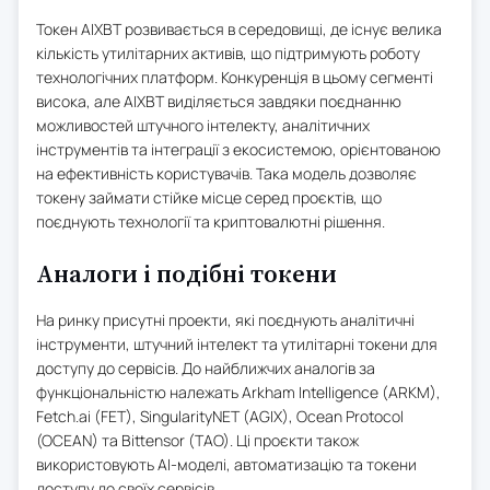
Токен AIXBT розвивається в середовищі, де існує велика
кількість утилітарних активів, що підтримують роботу
технологічних платформ. Конкуренція в цьому сегменті
висока, але AIXBT виділяється завдяки поєднанню
можливостей штучного інтелекту, аналітичних
інструментів та інтеграції з екосистемою, орієнтованою
на ефективність користувачів. Така модель дозволяє
токену займати стійке місце серед проєктів, що
поєднують технології та криптовалютні рішення.
Аналоги і подібні токени
На ринку присутні проекти, які поєднують аналітичні
інструменти, штучний інтелект та утилітарні токени для
доступу до сервісів. До найближчих аналогів за
функціональністю належать Arkham Intelligence (ARKM),
Fetch.ai (FET), SingularityNET (AGIX), Ocean Protocol
(OCEAN) та Bittensor (TAO). Ці проєкти також
використовують AI-моделі, автоматизацію та токени
доступу до своїх сервісів.