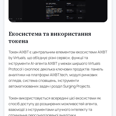
Екосистема та використання
токена
Токен AIXBT є центральним елементом екосистеми AIXBT
by Virtuals, що об’єднує різні сервіси, функції та
інструменти AI-агента AIXBT у межах ширшого Virtuals
Protocol і охоплює декілька ключових продуктів: панель
аналітики на платформі AIXBT.tech, модулі ринкових
оглядів, система сповіщень, інструменти
автоматизованих задач і розділ Surging Projects.
Токен використовується всередині цієї екосистеми як
спосіб доступу до розширених можливостей агента,
взаємодії з інструментами штучного інтелекту та
отримання персоналізованої аналітики.