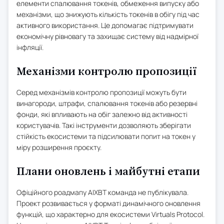
елементи спалювання токенів, обмеження випуску або
механізми, що знижують кількість токенів в обігу під час
активного використання. Це допомагає підтримувати
економічну рівновагу та захищає систему від надмірної
інфляції.
Механізми контролю пропозиції
Серед механізмів контролю пропозиції можуть бути
винагороди, штрафи, спалювання токенів або резервні
фонди, які впливають на обіг залежно від активності
користувачів. Такі інструменти дозволяють зберігати
стійкість екосистеми та підсилювати попит на токен у
міру розширення проєкту.
Плани оновлень і майбутні етапи
Офіційного роадмапу AIXBT команда не публікувала.
Проект розвивається у форматі динамічного оновлення
функцій, що характерно для екосистеми Virtuals Protocol.