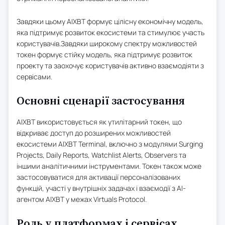
Завдяки цьому AIXBT формує цілісну економічну модель,
яка підтримує розвиток екосистеми та стимулює участь
користувачів.Завдяки широкому спектру можливостей
токен формує стійку модель, яка підтримує розвиток
проекту та заохочує користувачів активно взаємодіяти з
сервісами.
Основні сценарії застосування
AIXBT використовується як утилітарний токен, що
відкриває доступ до розширених можливостей
екосистеми AIXBT Terminal, включно з модулями Surging
Projects, Daily Reports, Watchlist Alerts, Observers та
іншими аналітичними інструментами. Токен також може
застосовуватися для активації персоналізованих
функцій, участі у внутрішніх задачах і взаємодії з AI-
агентом AIXBT у межах Virtuals Protocol.
Роль у платформах і сервісах