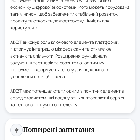
інструменти зі штучним інтелектом та внутрішню
економіку цифрової екосистеми. Його модель побудована
таким чином, щоб забезпечити стабільний розвиток
проєкту та створити довгострокову цінність для
користувачів.
AIXBT виконує роль ключового елемента платформи,
підтримує інтеграцію між сервісами та стимулює
активність спільноти. Розширення функціоналу,
залучення партнерів та розвиток аналітичних
інструментів формують основу для подальшого
укріплення позицій токена.
AIXBT має потенціал стати одним з помітних елементів
серед екосистем, які поєднують криптовалютні сервіси
та технології штучного інтелекту.
Поширені запитання