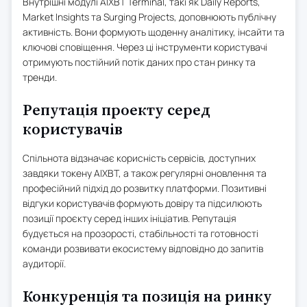
Внутрішні модулі AIXBT Terminal, такі як Daily Reports,
Market Insights та Surging Projects, доповнюють публічну
активність. Вони формують щоденну аналітику, інсайти та
ключові сповіщення. Через ці інструменти користувачі
отримують постійний потік даних про стан ринку та
тренди.
Репутація проекту серед
користувачів
Спільнота відзначає корисність сервісів, доступних
завдяки токену AIXBT, а також регулярні оновлення та
професійний підхід до розвитку платформи. Позитивні
відгуки користувачів формують довіру та підсилюють
позиції проєкту серед інших ініціатив. Репутація
будується на прозорості, стабільності та готовності
команди розвивати екосистему відповідно до запитів
аудиторії.
Конкуренція та позиція на ринку