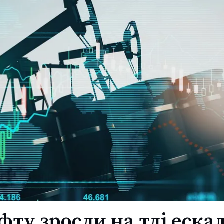
фту зросли на тлі ескал