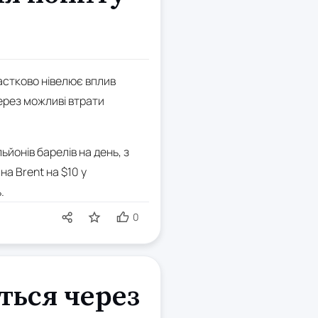
астково нівелює вплив
ерез можливі втрати
ьйонів барелів на день, з
на Brent на $10 у
.
0
ться через