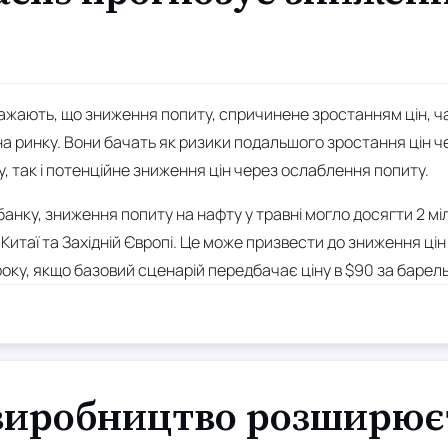
ажають, що зниження попиту, спричинене зростанням цін, ч
а ринку. Вони бачать як ризики подальшого зростання цін ч
у, так і потенційне зниження цін через ослаблення попиту.
анку, зниження попиту на нафту у травні могло досягти 2 міл
 Китаї та Західній Європі. Це може призвести до зниження цін 
оку, якщо базовий сценарій передбачає ціну в $90 за барель
 виробництво розширює