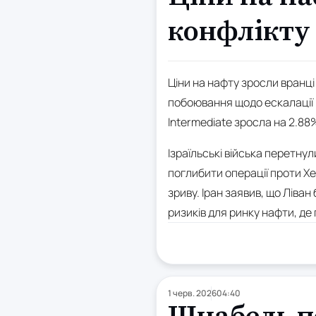
конфлікту 
Ціни на нафту зросли вранці 
побоювання щодо ескалації к
Intermediate зросла на 2.88%
Ізраїльські війська перетну
поглибити операції проти Х
зриву. Іран заявив, що Ліва
ризиків для ринку нафти, де
1 черв. 2026
04:40