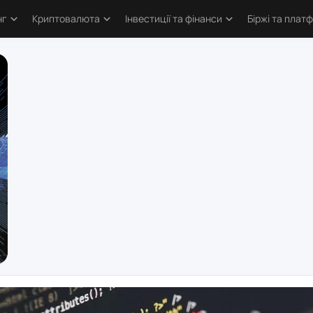
нг
Криптовалюта
Інвестиції та фінанси
Біржі та плат
тика
Основи криптовалют
Основи інвестування
Криптобіржі
и трейдингу
Bitcoin
Облігації та деривативи
Форекс бро
логія трейдинга
Альткоїни та токени
Фондовий ринок
Торгові пл
ві стратегії
Defi та Web3
Метали
атори
Аірдропи та ретродропи
рси
Криптогаманці