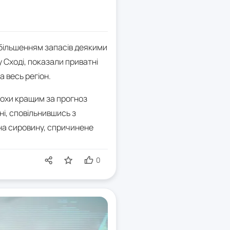
збільшенням запасів деякими
 Сході, показали приватні
а весь регіон.
 трохи кращим за прогноз
ні, сповільнившись з
н на сировину, спричинене
0