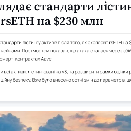
лядає стандарти лістин
rsETH на $230 млн
андарти лістингу активів після того, як експлойт rsETH на 
кчейнами. Постмортем показав, що атака сталася через збій 
в смарт-контрактах Aave.
 всі активи, лістинговані на V3, та розширити рамки оцінки
раційну безпеку. Вже було внесено сотні змін до параметрів, 