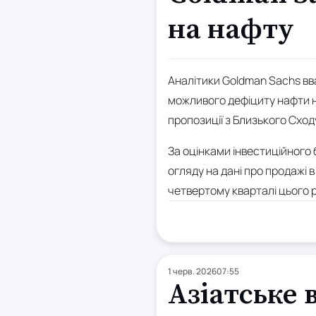
на нафту
Аналітики Goldman Sachs вв
можливого дефіциту нафти н
пропозиції з Близького Сход
За оцінками інвестиційного б
огляду на дані про продажі в
четвертому кварталі цього р
1 черв. 2026
07:55
Азіатське