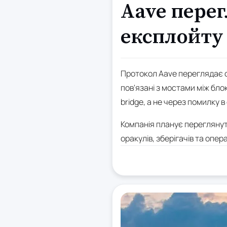
Aave перег
експлойту 
Протокол Aave переглядає ст
пов'язані з мостами між бло
bridge, а не через помилку 
Компанія планує переглянути
оракулів, зберігачів та опе