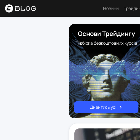
Новини
Трейди
Аналі
Основи Трейдингу
Основ
Підбірка безкоштовних курсів
Психо
Торго
Індик
Ресу
Дивитись усі