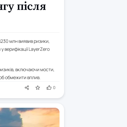
гу після
$230 млн виявив ризики,
у верифікації LayerZero
 ризиків, включаючи мости,
щоб обмежити вплив.
0