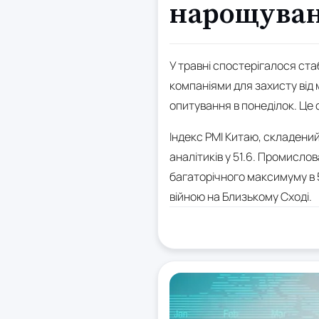
нарощуван
У травні спостерігалося ста
компаніями для захисту від 
опитування в понеділок. Це 
Індекс PMI Китаю, складений 
аналітиків у 51.6. Промислов
багаторічного максимуму в 55
війною на Близькому Сході.