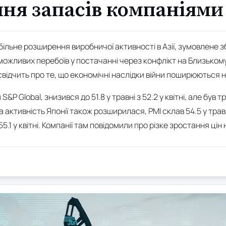
ня запасів компаніями
більне розширення виробничої активності в Азії, зумовлене 
можливих перебоїв у постачанні через конфлікт на Близькому
свідчить про те, що економічні наслідки війни поширюються н
S&P Global, знизився до 51.8 у травні з 52.2 у квітні, але був
а активність Японії також розширилася, PMI склав 54.5 у трав
.1 у квітні. Компанії там повідомили про різке зростання ці