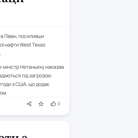
і в Ліван, посиливши
ої нафти West Texas
.
єр-міністр Нетаньяху наказав
здаються під загрозою
угоди з США, що додає
ном.
0