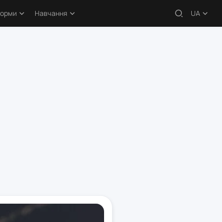
форми
Навчання
UA
 – огляди
Навчальні статті
кери
Безкоштовні курси
атформи