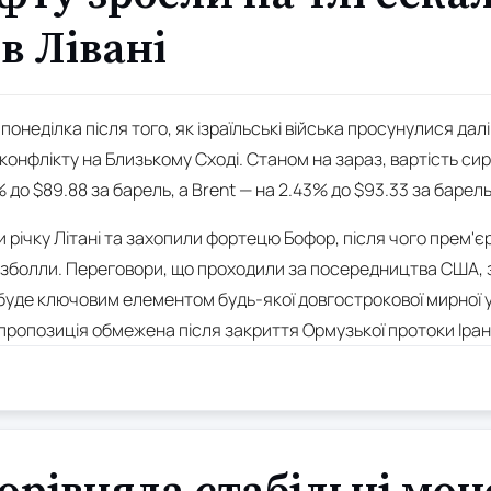
в Лівані
понеділка після того, як ізраїльські війська просунулися дал
онфлікту на Близькому Сході. Станом на зараз, вартість сир
 до $89.88 за барель, а Brent — на 2.43% до $93.33 за барель
ли річку Літані та захопили фортецю Бофор, після чого прем'
езболли. Переговори, що проходили за посередництва США, 
н буде ключовим елементом будь-якої довгострокової мирної 
 пропозиція обмежена після закриття Ормузької протоки Іра