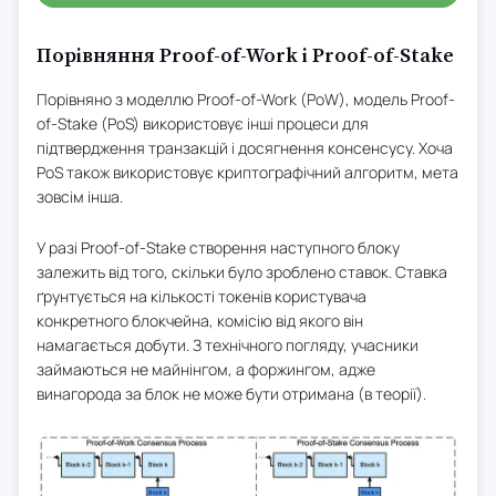
Порівняння Proof-of-Work і Proof-of-Stake
Порівняно з моделлю Proof-of-Work (PoW), модель Proof-
of-Stake (PoS) використовує інші процеси для
підтвердження транзакцій і досягнення консенсусу. Хоча
PoS також використовує криптографічний алгоритм, мета
зовсім інша.
У разі Proof-of-Stake створення наступного блоку
залежить від того, скільки було зроблено ставок. Ставка
ґрунтується на кількості токенів користувача
конкретного блокчейна, комісію від якого він
намагається добути. З технічного погляду, учасники
займаються не майнінгом, а форжингом, адже
винагорода за блок не може бути отримана (в теорії).