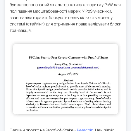
був запропонований як альтернатива алгоритму PoW для
поліпшення масштабованості мереж. У PoS учасники,
звані валідаторами, блокують певну кількість монет у
системі (стейкінг) для отримання права валідувати блоки
транзакцій.
Перший проєкт на Proof-of-Stake -
Peercoin
. Цей підхід