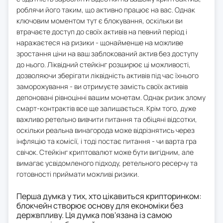
роблячи його таким, що активно працює на вас. Однак
ключовим моментом тут є блокування, оскільки ви
втрачаєте доступ до своїх активів на певний період і
наражаєтеся на ризики - щонайменше на можливе
зростання ціни на ваш заблокований актив без доступу
до нього. Ліквідний стейкінг розширює ці можливості,
дозволяючи зберігати ліквідність активів під час їхнього
заморожування - ви отримуєте замість своїх активів
депоновані рівноцінні вашим монетам. Однак ризик злому
смарт-контрактів все ще залишається. Крім того, дуже
важливо ретельно вивчити питання та обіцяні відсотки,
оскільки реальна винагорода може відрізнятись через
інфляцію та комісії, і тоді постає питання - чи варта гра
свічок. Стейкінг криптовалют може бути вигідним, але
вимагає усвідомленого підходу, ретельного ресерчу та
готовності приймати можливі ризики.
Перша думка у тих, хто цікавиться крипторинком:
блокчейн створює основу для економіки без
держвпливу. Ця думка пов'язана із самою