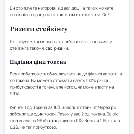
Ви отримуєте нагороди від валідації, а також можете
повноцінно працювати з активом в екосистемі DeFi.
Ризики стейкінгу
Як і в будь-якої діяльності, пов'язаної з фінансами, у
стейкінга також є свої ризики.
Падіння ціни токена
Вся прибутковість обчислюється не до фіатної валюти, а
до токена. Ви можете отримати навіть 100% річної
прибутковості в токені, але його ціна може впасти на
99%.
Купили 1 од. токена за 10$. Внесли в стейкінг. Через рік
забрали ще один токен. Разом у вас 2 од. токена. За рік
ціна впала на 99% і стала рівною 0.1$. Внесли 10$, стало
0.2$. Не так прибутково.