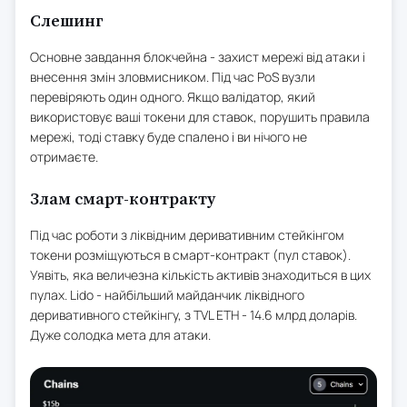
Слешинг
Основне завдання блокчейна - захист мережі від атаки і
внесення змін зловмисником. Під час PoS вузли
перевіряють один одного. Якщо валідатор, який
використовує ваші токени для ставок, порушить правила
мережі, тоді ставку буде спалено і ви нічого не
отримаєте.
Злам смарт-контракту
Під час роботи з ліквідним деривативним стейкінгом
токени розміщуються в смарт-контракт (пул ставок).
Уявіть, яка величезна кількість активів знаходиться в цих
пулах. Lido - найбільший майданчик ліквідного
деривативного стейкінгу, з TVL ETH - 14.6 млрд доларів.
Дуже солодка мета для атаки.