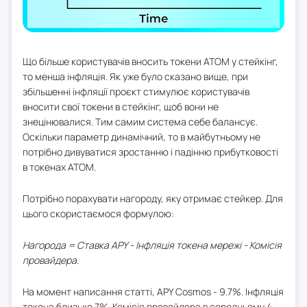
Що більше користувачів вносить токени ATOM у стейкінг,
то менша інфляція. Як уже було сказано вище, при
збільшенні інфляції проєкт стимулює користувачів
вносити свої токени в стейкінг, щоб вони не
знецінювалися. Тим самим система себе балансує.
Оскільки параметр динамічний, то в майбутньому не
потрібно дивуватися зростанню і падінню прибутковості
в токенах ATOM.
Потрібно порахувати нагороду, яку отримає стейкер. Для
цього скористаємося формулою:
Нагорода = Ставка APY - Інфляція токена мережі - Комісія
провайдера.
На момент написання статті, APY Cosmos - 9.7%. Інфляція
токена близько 7%. Комісія провайдера в середньому 4-