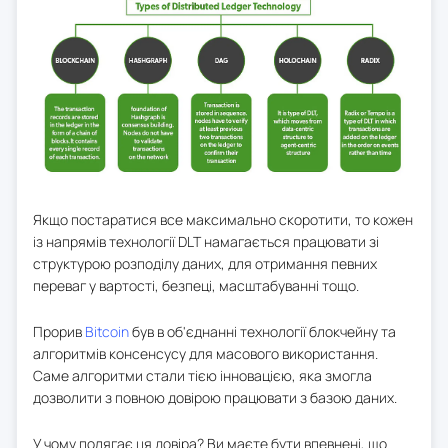
Якщо постаратися все максимально скоротити, то кожен
із напрямів технології DLT намагається працювати зі
структурою розподілу даних, для отримання певних
переваг у вартості, безпеці, масштабуванні тощо.
Прорив
Bitcoin
був в об'єднанні технології блокчейну та
алгоритмів консенсусу для масового використання.
Саме алгоритми стали тією інновацією, яка змогла
дозволити з повною довірою працювати з базою даних.
У чому полягає ця довіра? Ви маєте бути впевнені, що