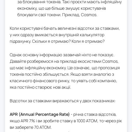
за блокування токенів. Такі проєкти мають інфляційну
економіку, що ще більше змушує користувачів
блокувати свої токени. Приклад, Cosmos.
Коли користувачі бачать величезні відсотки за ставками,
у них одразу вмикається внутрішній калькулятор
підрахунку. Скільки я отримаю? Коли я отримаю?
Однак основну інформацію зазвичай ніхто не показує.
Давайте розберемося на прикладі екосистеми Cosmos,
що має інфляційну економіку. Це означає, що пропозиція
токенів постійно збільшується. Якщо взяти аналогію з
класичного фінансового ринку, то уявіть собі компанію,
яка постійно створює нові акції.
Відсотки за ставками виражаються у двох показниках:
APR (Annual Percentage Rate)
- річна ставка відсотків,
якщо APR 7% і ви зробите ставку в 1000 ATOM, то через рік
ви заберете 70 ATOM.