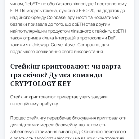
чином, 1 cbETH не обов'язково відповідає 1 поставленому
ETH. Ця модель токена, сумісна з ERC-20, на додаток до
надійного бренду Coinbase, зручності та нормативної
безпеки призвела до того, що cbETH став другим
найпопулярнішим продуктом ліквідного стейкінгу. cbETH
також отримав кілька інтеграцій з протоколами DeFi,
такими як Uniswap, Curve, Aave і Compound, для
подальшого розширення свого використання.
Стейкінг криптовалют: чи варта
гра свічок? Думка команди
CRYPTOLOGY KEY
Стейкінг криптовалют привертає увагу завдяки
потенційному прибутку.
Процес стейкінгу передбачає блокування криптовалюти
для підтримки мережі блокчейну, що натомість
забезпечує отримання винагород. Основною перевагою
є здатність заробляти відсотки на вашому криптоактиві,