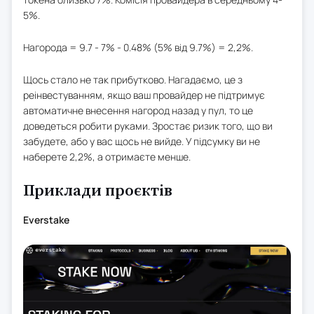
5%.
Нагорода = 9.7 - 7% - 0.48% (5% від 9.7%) = 2,2%.
Щось стало не так прибутково. Нагадаємо, це з
реінвестуванням, якщо ваш провайдер не підтримує
автоматичне внесення нагород назад у пул, то це
доведеться робити руками. Зростає ризик того, що ви
забудете, або у вас щось не вийде. У підсумку ви не
наберете 2,2%, а отримаєте менше.
Приклади проєктів
Everstake