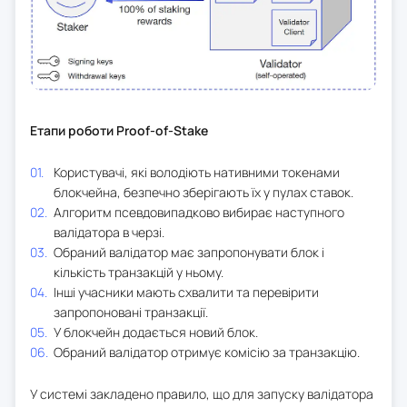
Етапи роботи Proof-of-Stake
Користувачі, які володіють нативними токенами
блокчейна, безпечно зберігають їх у пулах ставок.
Алгоритм псевдовипадково вибирає наступного
валідатора в черзі.
Обраний валідатор має запропонувати блок і
кількість транзакцій у ньому.
Інші учасники мають схвалити та перевірити
запропоновані транзакції.
У блокчейн додається новий блок.
Обраний валідатор отримує комісію за транзакцію.
У системі закладено правило, що для запуску валідатора