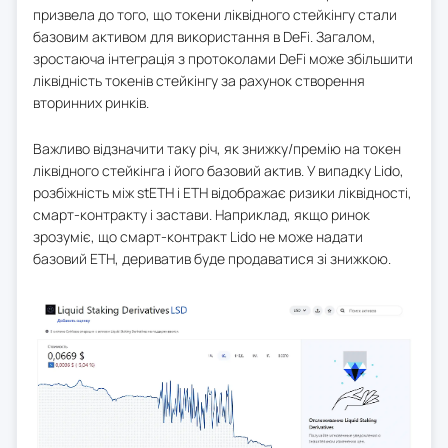
призвела до того, що токени ліквідного стейкінгу стали
базовим активом для використання в DeFi. Загалом,
зростаюча інтеграція з протоколами DeFi може збільшити
ліквідність токенів стейкінгу за рахунок створення
вторинних ринків.
Важливо відзначити таку річ, як знижку/премію на токен
ліквідного стейкінга і його базовий актив. У випадку Lido,
розбіжність між stETH і ETH відображає ризики ліквідності,
смарт-контракту і застави. Наприклад, якщо ринок
зрозуміє, що смарт-контракт Lido не може надати
базовий ETH, дериватив буде продаватися зі знижкою.