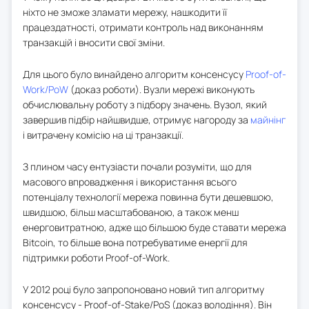
ніхто не зможе зламати мережу, нашкодити її
працездатності, отримати контроль над виконанням
транзакцій і вносити свої зміни.
Для цього було винайдено алгоритм консенсусу
Proof-of-
Work/PoW
(доказ роботи). Вузли мережі виконують
обчислювальну роботу з підбору значень. Вузол, який
завершив підбір найшвидше, отримує нагороду за
майнінг
і витрачену комісію на ці транзакції.
З плином часу ентузіасти почали розуміти, що для
масового впровадження і використання всього
потенціалу технології мережа повинна бути дешевшою,
швидшою, більш масштабованою, а також менш
енерговитратною, адже що більшою буде ставати мережа
Bitcoin, то більше вона потребуватиме енергії для
підтримки роботи Proof-of-Work.
У 2012 році було запропоновано новий тип алгоритму
консенсусу - Proof-of-Stake/PoS (доказ володіння). Він