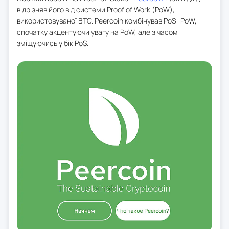
відрізняв його від системи Proof of Work (PoW),
використовуваної BTC. Peercoin комбінував PoS і PoW,
спочатку акцентуючи увагу на PoW, але з часом
зміщуючись у бік PoS.