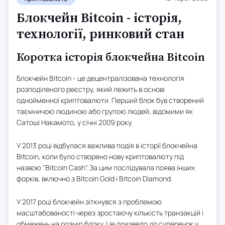
Блокчейн Bitcoin - історія,
технології, ринковий стан
Коротка історія блокчейна Bitcoin
Блокчейн Bitcoin - це децентралізована технологія
розподіленого реєстру, який лежить в основі
однойменної криптовалюти. Перший блок був створений
таємничою людиною або групою людей, відомими як
Сатоші Накамото, у січні 2009 року.
У 2013 році відбулася важлива подія в історії блокчейна
Bitcoin, коли було створено нову криптовалюту під
назвою "Bitcoin Cash". За цим послідувала поява інших
форків, включно з Bitcoin Gold і Bitcoin Diamond.
У 2017 році блокчейн зіткнувся з проблемою
масштабованості через зростаючу кількість транзакцій і
обмежень на розмір блоку. Це призвело до суперечок у