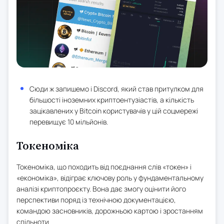
Сюди ж запишемо і Discord, який став притулком для
більшості іноземних криптоентузіастів, а кількість
зацікавлених у Bitcoin користувачів у цій соцмережі
перевищує 10 мільйонів.
Токеноміка
Токеноміка, що походить від поєднання слів «токен» і
«економіка», відіграє ключову роль у фундаментальному
аналізі криптопроєкту. Вона дає змогу оцінити його
перспективи поряд із технічною документацією,
командою засновників, дорожньою картою і зростанням
спільноти.