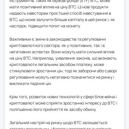
інструментів, таких як біржові фонди (ETF) BTC, може
мати позитивний вплив на ціну BTC. Ці нові продукти
надають інвесторам простіший спосіб інвестування в
BTC, що може залучити більше капіталу в цей ринок і, як
наслідок, підвищити попит на монету.
Важливими є зміни в законодавстві та регулюванні
криптовалютного сектора, як у позитивних, так і в
негативних аспектах. Вони можуть мати сильний вплив
на ціну BTC. Наприклад, ухвалення законів, що визнають
криптовалюти легальним засобом платежу, може
стимулювати зростання цін, тоді як заборони або суворі
регулювання можуть негативно позначитися на ринку і
викликати падіння цін.
Крім того, розвиток нових технологій у сфері блокчейна і
криптовалют може сприяти зростанню інтересу до BTC і
поліпшенню його прийняття як засобу обміну.
Загальний настрій на ринку щодо BTC залишається
загалом позитивним, і багато інвесторів та аналітиків