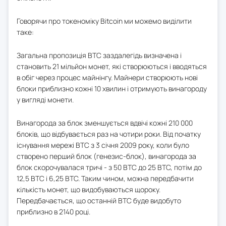
Говорячи про токеноміку Bitcoin ми можемо виділити
таке:
Загальна пропозиція BTC заздалегідь визначена і
становить 21 мільйон монет, які створюються і вводяться
в обіг через процес майнінгу. Майнери створюють нові
блоки приблизно кожні 10 хвилин і отримують винагороду
у вигляді монети.
Винагорода за блок зменшується вдвічі кожні 210 000
блоків, що відбувається раз на чотири роки. Від початку
існування мережі BTC з 3 січня 2009 року, коли було
створено перший блок (генезис-блок), винагорода за
блок скорочувалася тричі - з 50 BTC до 25 BTC, потім до
12,5 BTC і 6,25 BTC. Таким чином, можна передбачити
кількість монет, що видобуваються щороку.
Передбачається, що останній BTC буде видобуто
приблизно в 2140 році.