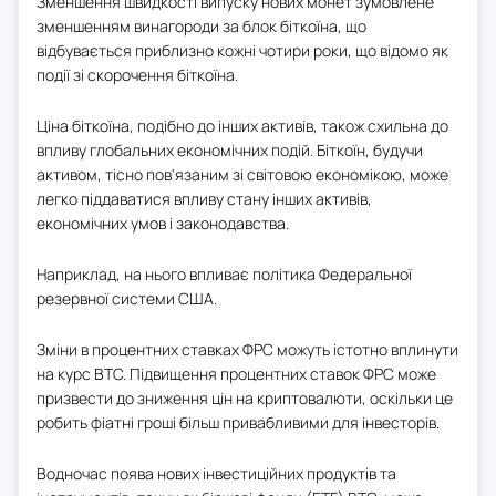
Зменшення швидкості випуску нових монет зумовлене
зменшенням винагороди за блок біткоїна, що
відбувається приблизно кожні чотири роки, що відомо як
події зі скорочення біткоїна.
Ціна біткоїна, подібно до інших активів, також схильна до
впливу глобальних економічних подій. Біткоїн, будучи
активом, тісно пов'язаним зі світовою економікою, може
легко піддаватися впливу стану інших активів,
економічних умов і законодавства.
Наприклад, на нього впливає політика
Федеральної
резервної системи США
.
Зміни в процентних ставках ФРС можуть істотно вплинути
на курс BTC. Підвищення процентних ставок ФРС може
призвести до зниження цін на криптовалюти, оскільки це
робить фіатні гроші більш привабливими для інвесторів.
Водночас поява нових інвестиційних продуктів та