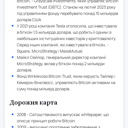
Bitcoin, - Grayscale Investments, який управляє Bitcoin
Investment Trust (GBTC). Станом на лютий 2023 року
під управлінням фонду перебувало понад 15 мільярдів
доларів США.
У 2021 році компанія Tesla оголосила, що інвестувала
в біткоїн 1,5 мільярда доларів, що робить її одним із
найбільших інституційних інвесторів у криптовалюту.
Серед інших компаній, які інвестували в біткоїн, -
Square, MicroStrategy і MassMutual.
Майкл Сейлор, генеральний директор компанії
MicroStrategy, вклав у біткоїн понад 2 мільярди
доларів.
Фонд Winklevoss Bitcoin Trust, яким керують Тайлер і
Кемерон Вінклвосс, управляють Bitcoin активами на
суму понад мільярд доларів.
Дорожня карта
2008 - Сатоші Накамото випускає whitepaper, що
описує принцип роботи Bitcoin.
2009 - випущено програмне забезпечення з