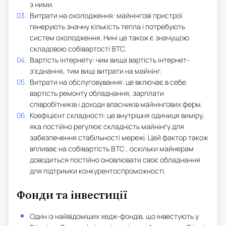
з ними.
Витрати на охолодження: майнінгові пристрої
генерують значну кількість тепла і потребують
систем охолодження. Нині це також є значущою
складовою собівартості BTC.
Вартість інтернету: чим вища вартість інтернет-
з'єднання, тим вищі витрати на майнінг.
Витрати на обслуговування: це включає в себе
вартість ремонту обладнання, зарплати
співробітників і доходи власників майнінгових ферм.
Коефіцієнт складності: це внутрішня одиниця виміру,
яка постійно регулює складність майнінгу для
забезпечення стабільності мережі. Цей фактор також
впливає на собівартість BTC , оскільки майнерам
доводиться постійно оновлювати своє обладнання
для підтримки конкурентоспроможності.
Фонди та інвестиції
Один із найвідоміших хедж-фондів, що інвестують у