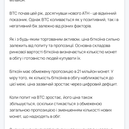
BTC почав цей рік, досягнувши нового ATH - це відмінний
показник. Однак BTC коливається як у позитивний, так і в
негативний бік залежно від різних факторів.
Як і з будь-яким торгованим активом, ціна біткоїна сильно
залежить від попиту та пропозиції. Основна складова
ринкової вартості біткоїна визначається кількістю монет
в обігу і готовністю людей купувати їх.
Біткоїн має обмежену пропозицію в 21 мільйон монет. У
міру того, як кількість біткоїнів в обігу наближається до
цієї межі, ціна зазвичай зростає через цифровий дефіцит.
Коли попит на BTC зростає, його ціна також
збільшується, оскільки стикається з обмеженою
загальною пропозицією і зменшенням кількості нових
монет, що надходять в обіг.