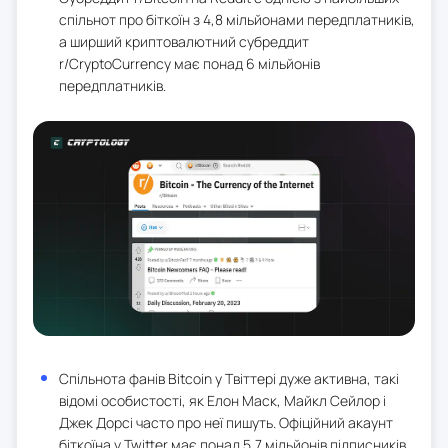
спільнот про біткоїн з 4,8 мільйонами передплатників,
а ширший криптовалютний субреддит
r/CryptoCurrency має понад 6 мільйонів
передплатників.
Спільнота фанів Bitcoin у Твіттері дуже активна, такі
відомі особистості, як Елон Маск, Майкл Сейлор і
Джек Дорсі часто про неї пишуть. Офіційний акаунт
біткоїна у Twitter має понад 5,7 мільйонів підписників.