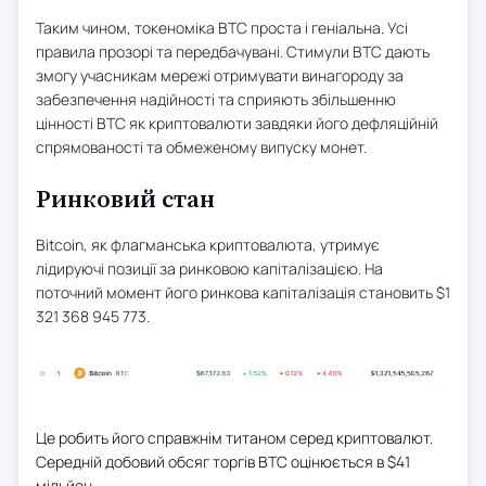
Таким чином, токеноміка BTC проста і геніальна. Усі
правила прозорі та передбачувані. Стимули BTC дають
змогу учасникам мережі отримувати винагороду за
забезпечення надійності та сприяють збільшенню
цінності BTC як криптовалюти завдяки його дефляційній
спрямованості та обмеженому випуску монет.
Ринковий стан
Bitcoin, як флагманська криптовалюта, утримує
лідируючі позиції за ринковою капіталізацією. На
поточний момент його ринкова капіталізація становить $1
321 368 945 773.
Це робить його справжнім титаном серед криптовалют.
Середній добовий обсяг торгів BTC оцінюється в $41
мільйон.