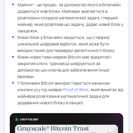
Майнінг - це процес, за допомогою якого в блокчейн
додаються нові блоки. Майнери змагаються в
розв'язанні складної математичної задачі, і перший
майнер, який розв'язав цю задачу, додає новий блок у
ланцюжок.
Кожен блок у блокчейні хешується, що створює
унікальний цифровий відбиток, який може бути
використаний для перевірки автентичності блоку.
Кожен користувач мережі Bitcoin має відкритий і
закритий ключі, транзакції шифруються за
допомогою цих ключів для забезпечення їхньої
безпеки.
У блокчейні Bitcoin використовується механізм
консенсусу під назвою
Proof of Work
, який вимагає від
майнерів розв'язання математичної задачі для
додавання нового блоку в ланцюг.