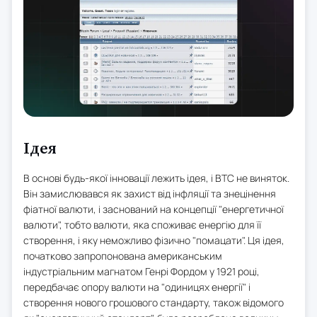
Ідея
В основі будь-якої інновації лежить ідея, і BTC не виняток.
Він замислювався як захист від інфляції та знецінення
фіатної валюти, і заснований на концепції "енергетичної
валюти", тобто валюти, яка споживає енергію для її
створення, і яку неможливо фізично "помацати". Ця ідея,
початково запропонована американським
індустріальним магнатом Генрі Фордом у 1921 році,
передбачає опору валюти на "одиницях енергії" і
створення нового грошового стандарту, також відомого