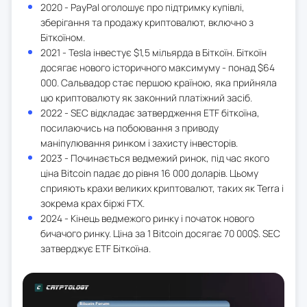
2020 - PayPal оголошує про підтримку купівлі,
зберігання та продажу криптовалют, включно з
Біткоїном.
2021 - Tesla інвестує $1,5 мільярда в Біткоїн. Біткоїн
досягає нового історичного максимуму - понад $64
000. Сальвадор стає першою країною, яка прийняла
цю криптовалюту як законний платіжний засіб.
2022 - SEC відкладає затвердження ETF біткоїна,
посилаючись на побоювання з приводу
маніпулювання ринком і захисту інвесторів.
2023 - Починається ведмежий ринок, під час якого
ціна Bitcoin падає до рівня 16 000 доларів. Цьому
сприяють крахи великих криптовалют, таких як Terra і
зокрема крах біржі FTX.
2024 - Кінець ведмежого ринку і початок нового
бичачого ринку. Ціна за 1 Bitcoin досягає 70 000$. SEC
затверджує ETF Біткоїна.