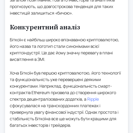
прогнозують, що довгострокова тенденція для таких
інвестицій залишиться «бичою».
Конкурентний аналіз
Біткоїн є найбільш широко впізнаваною криптовалютою,
його назва та логотип стали синонімами всієї
криптоіндустрії. Це дає йому значну перевагу в плані
висвітлення в ЗМІ.
Хоча Біткоїн був першою криптовалютою, його технології
та функціональність уже перевершені деякими
конкурентами. Наприклад, функціональність смарт-
контрактів Ethereum призвела до створення широкого
спектра децентралізованих додатків, а
Ripple
сфокусувалася на транскордонних платежах і
привернула увагу фінансової індустрії. Однак простота і
стабільність Біткоїна все ще можуть бути кращими для
багатьох інвесторів і трейдерів.