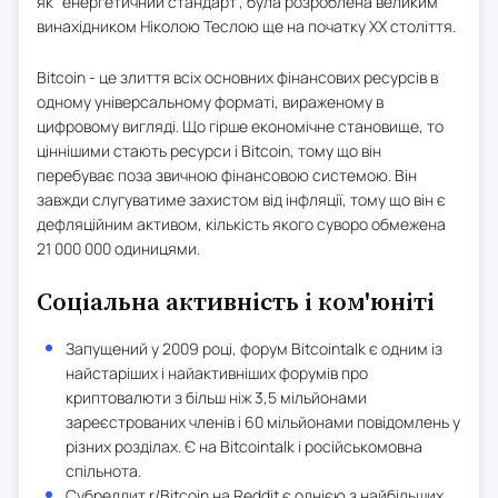
як "енергетичний стандарт", була розроблена великим
винахідником Ніколою Теслою ще на початку XX століття.
Bitcoin - це злиття всіх основних фінансових ресурсів в
одному універсальному форматі, вираженому в
цифровому вигляді. Що гірше економічне становище, то
ціннішими стають ресурси і Bitcoin, тому що він
перебуває поза звичною фінансовою системою. Він
завжди слугуватиме захистом від інфляції, тому що він є
дефляційним активом, кількість якого суворо обмежена
21 000 000 одиницями.
Соціальна активність і ком'юніті
Запущений у 2009 році, форум Bitcointalk є одним із
найстаріших і найактивніших форумів про
криптовалюти з більш ніж 3,5 мільйонами
зареєстрованих членів і 60 мільйонами повідомлень у
різних розділах. Є на Bitcointalk і російськомовна
спільнота.
Субреддит r/Bitcoin на Reddit є однією з найбільших