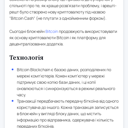
спільноті про те, як краще розв'язати проблему, і врешті-
решт було створено нову криптовалюту під назвою
"Bitcoin Cash" (не плутати з однойменним форком).
Сьогодні блокчейн
Bitcoin
продовжують використовувати
як основу криптовалюти Bitcoin і як платформу для
децентралізованих додатків.
Технологія
Bitcoin Blockchain є базою даних, розподілених по
мережі комп'ютерів. Кожен комп'ютер у мережі
підтримує свою копію бази даних, і ці копії
оновлюються і синхронізуються в режимі реального
часу.
Транзакції передбачають передачу біткоїна від одного
користувача до іншого. Кожна транзакція записується
в блокчейн у вигляді блоку даних, що містить
інформацію про відправника, одержувача і кількість
переданих біткоїнів.