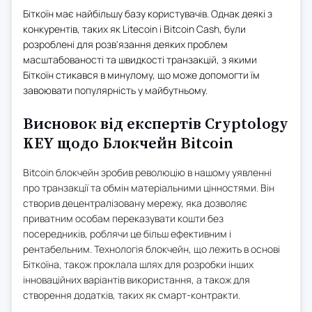
Біткоїн має найбільшу базу користувачів. Однак деякі з
конкурентів, таких як Litecoin і Bitcoin Cash, були
розроблені для розв'язання деяких проблем
масштабованості та швидкості транзакцій, з якими
Біткоїн стикався в минулому, що може допомогти їм
завоювати популярність у майбутньому.
Висновок від експертів Cryptology
KEY щодо Блокчейн Bitcoin
Bitcoin блокчейн зробив революцію в нашому уявленні
про транзакції та обмін матеріальними цінностями. Він
створив децентралізовану мережу, яка дозволяє
приватним особам переказувати кошти без
посередників, роблячи це більш ефективним і
рентабельним. Технологія блокчейн, що лежить в основі
Біткоїна, також проклала шлях для розробки інших
інноваційних варіантів використання, а також для
створення додатків, таких як смарт-контракти.