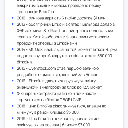
відкритим вихідним кодом, проведено першу
транзакцію Біткоїна.
2010 - ринкова вартість Біткоїна досягає $1 млн.
2013 - обсяг ринку Біткоїнів сягає 1 мільярда доларів.
ФБР закриває Silk Road, онлайн-ринок нелегальних
товарів, Китай забороняє фінансовим установам
проводити операції з Біткоїнами
2014 - Mt. Gox, найбільша на той момент Біткоїн-біржа,
подає заяву про банкрутство після втрати 850 000
біткоїнів.
2015 - Overstock.com стає першою великою
роздрібною компанією, що приймає Біткоїн.
2016 - Біткоїн піддається другому халвінгу,
зменшуючи винагороду за блок до 12,5 монет.
Ф'ючерсні контракти на Біткоїн починають
торгуватися на біржах CBOE і CME.
2018 - ціна Біткоїна різко знижується, впавши до
мінімуму в районі близько $3 000.
2019 - Ціна біткоїна починає відновлюватися і
закінчує рік на позначці близько $7 000.