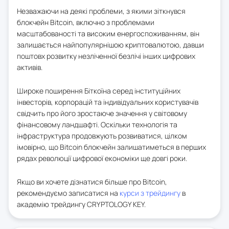
Незважаючи на деякі проблеми, з якими зіткнувся
блокчейн Bitcoin, включно з проблемами
масштабованості та високим енергоспоживанням, він
залишається найпопулярнішою криптовалютою, давши
поштовх розвитку незліченної безлічі інших цифрових
активів.
Широке поширення Біткоїна серед інституційних
інвесторів, корпорацій та індивідуальних користувачів
свідчить про його зростаюче значення у світовому
фінансовому ландшафті. Оскільки технологія та
інфраструктура продовжують розвиватися, цілком
імовірно, що Bitcoin блокчейн залишатиметься в перших
рядах революції цифрової економіки ще довгі роки.
Якщо ви хочете дізнатися більше про Bitcoin,
рекомендуємо записатися на
курси з трейдингу
в
академію трейдингу CRYPTOLOGY KEY.