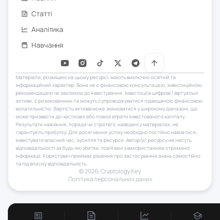
Статті
Аналітика
Навчання
Матеріали, розміщені на цьому ресурсі, мають виключно освітній та
інформаційний характер. Вони не є фінансовою консультацією, інвестиційною
рекомендацією чи закликом до інвестування. Інвестиції в цифрові / віртуальні
активи, є ризикованими та можуть супроводжуватися підвищеною фінансовою
волатильністю. Вартість активів може змінюватися у широкому діапазоні, що
може призвести до часткової або повної втрати інвестованого капіталу.
Результати навчання, поради чи стратегії, наведені у матеріалах, не
гарантують прибутку. Для досягнення успіху необхідно постійно навчатися,
інвестувати власний час, зусилля та ресурси. Автор(и) ресурсу не несуть
відповідальності за будь-які збитки, пов’язані з використанням отриманої
інформації. Користувач приймає рішення про застосування знань самостійно
та під власну відповідальність.
© 2026, Сryptology Key
Політика персональних даних