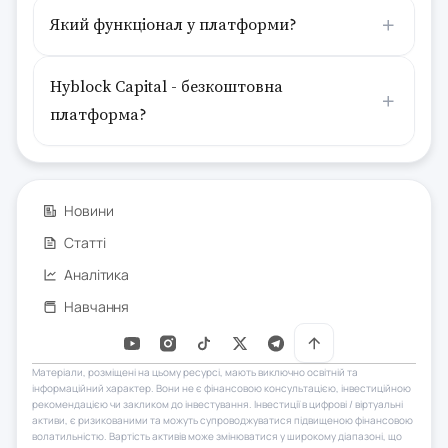
Який функціонал у платформи?
Hyblock Capital - безкоштовна
платформа?
Новини
Статті
Аналітика
Навчання
Матеріали, розміщені на цьому ресурсі, мають виключно освітній та
інформаційний характер. Вони не є фінансовою консультацією, інвестиційною
рекомендацією чи закликом до інвестування. Інвестиції в цифрові / віртуальні
активи, є ризикованими та можуть супроводжуватися підвищеною фінансовою
волатильністю. Вартість активів може змінюватися у широкому діапазоні, що