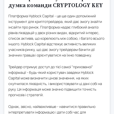
думка команди CRYPTOLOGY KEY
Платформа Hyblock Capital - це ще один допоміжний
інструмент для криптотрейдера, який дає змогу знайти
інсайти про ринок. Платформа надає глибокий аналіз
рівнів ліквідацій у двох різних видах, відкритий інтерес,
список активів, що корелюють між собою, і багато всього
іншого. Hyblock Capital відстежує активність великих
учасників ринку, що дає змогу трейдерам бачити дії
значних гравців і орієнтуватися на їхню поведінку.
Трейдер отримує доступ до тієї самої "прихованої"
інформації - будь-який користувач завдяки Hyblock
Capital може визначити цінові значення, на яких
скупчилася ліквідність, і використовувати ці дані собі на
руку. Ця інформація може значно підвищити точність
прогнозів і стратегій.
Однак, звісно, найважливіше - навчитися правильно
інтерпретувати інформацію і дати собі час для