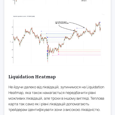
Liquidation Heatmap
Не йдучи далеко від ліквідацій, зупинимося на Liquidation
Heatmap, яка також намагається передбачити рівні
можливих ліквідацій, але трохи в іншому вигляді. Теплова
карта так само як і рівні ліквідацій допомагають
трейдерам ідентифікувати зони з високою ліквідністю.