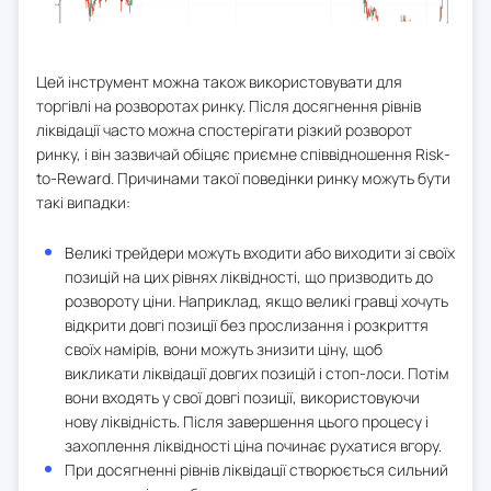
Цей інструмент можна також використовувати для
торгівлі на розворотах ринку. Після досягнення рівнів
ліквідації часто можна спостерігати різкий розворот
ринку, і він зазвичай обіцяє приємне співвідношення Risk-
to-Reward. Причинами такої поведінки ринку можуть бути
такі випадки:
Великі трейдери можуть входити або виходити зі своїх
позицій на цих рівнях ліквідності, що призводить до
розвороту ціни. Наприклад, якщо великі гравці хочуть
відкрити довгі позиції без прослизання і розкриття
своїх намірів, вони можуть знизити ціну, щоб
викликати ліквідації довгих позицій і стоп-лоси. Потім
вони входять у свої довгі позиції, використовуючи
нову ліквідність. Після завершення цього процесу і
захоплення ліквідності ціна починає рухатися вгору.
При досягненні рівнів ліквідації створюється сильний