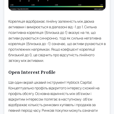
Кореляція відображає лінійну залежність між двома
активами і вимірюється в діапазоні від -1 до 1. Сильна
позитивна кореляція (близька до 1) вказує на те, що
активи рухаються синхронно, тоді як сильна негативна
кореляція (близька до -1) означає, що активи рухаються в
протилежних напрямках. Якщо коефіцієнт кореляції
близький до 0, це свідчить про відсутність лінійного
зв'язку між активами.
Open Interest Profile
Ще один вкрай цікавий інструмент Hyblock Capital.
Концептуально профіль відкритого інтересу схожий на
профіль обсягу. Основна відмінність між об'ємом і
відкритим інтересом полягає в наступному: об'єм
відображає кількість ринкових купівель і продажів за
певний період часу. Ринкові покупки можуть означати