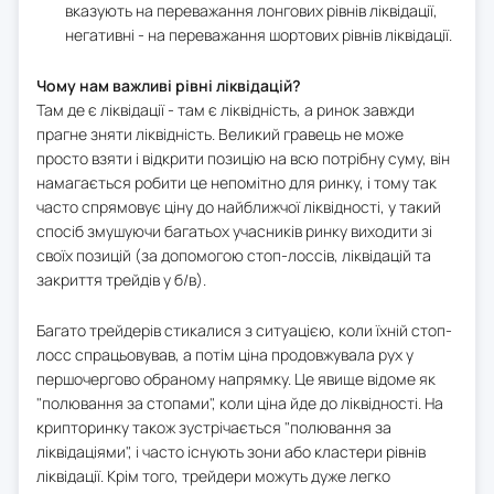
вказують на переважання лонгових рівнів ліквідації,
негативні - на переважання шортових рівнів ліквідації.
Чому нам важливі рівні ліквідацій?
Там де є ліквідації - там є ліквідність, а ринок завжди
прагне зняти ліквідність. Великий гравець не може
просто взяти і відкрити позицію на всю потрібну суму, він
намагається робити це непомітно для ринку, і тому так
часто спрямовує ціну до найближчої ліквідності, у такий
спосіб змушуючи багатьох учасників ринку виходити зі
своїх позицій (за допомогою стоп-лоссів, ліквідацій та
закриття трейдів у б/в).
Багато трейдерів стикалися з ситуацією, коли їхній стоп-
лосс спрацьовував, а потім ціна продовжувала рух у
першочергово обраному напрямку. Це явище відоме як
"полювання за стопами", коли ціна йде до ліквідності. На
крипторинку також зустрічається "полювання за
ліквідаціями", і часто існують зони або кластери рівнів
ліквідації. Крім того, трейдери можуть дуже легко