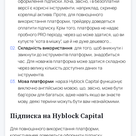
оформлення підписки. Хоча, звісно, і в безоплатній
версії є корисні інструменти, наприклад, скринер
кореляції активів. Проте, для повноцінного
використання платформи, трейдеру доведеться
оплатити підписку. Крім того, платформа не надає
пробного PRO періоду, через що може здатися, що ви
купуєте "кота в мішку", ще й не дуже дешевого...
Складність використання
: для того, щоб вникнути і
звикнути до інструментів платформи, знадобиться
час. Для новачків платформа може здатися складною
через велику кількість доступних даних та
інструментів.
Мова платформи
: наразі Hyblock Capital функціонує
виключно англійською мовою, що, звісно, може бути
бар'єром для багатьох, адже навіть якщо ви знаєте
мову, деякі терміни можуть бути вам незнайомими.
Підписка на Hyblock Capital
Для повноцінного використання платформи,
користувачеві доведеться оформити підписку.