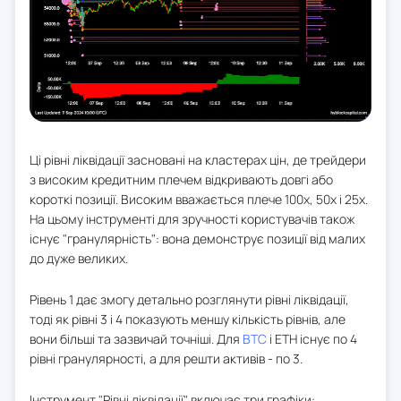
Ці рівні ліквідації засновані на кластерах цін, де трейдери
з високим кредитним плечем відкривають довгі або
короткі позиції. Високим вважається плече 100x, 50x і 25x.
На цьому інструменті для зручності користувачів також
існує "гранулярність": вона демонструє позиції від малих
до дуже великих.
Рівень 1 дає змогу детально розглянути рівні ліквідації,
тоді як рівні 3 і 4 показують меншу кількість рівнів, але
вони більші та зазвичай точніші. Для
BTC
і ETH існує по 4
рівні гранулярності, а для решти активів - по 3.
Інструмент "Рівні ліквідації" включає три графіки: