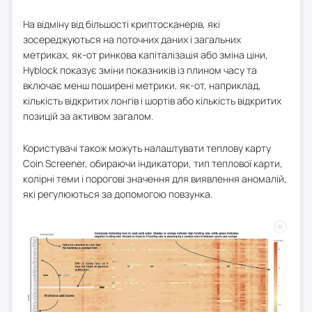
На відміну від більшості криптосканерів, які
зосереджуються на поточних даних і загальних
метриках, як-от ринкова капіталізація або зміна ціни,
Hyblock показує зміни показників із плином часу та
включає менш поширені метрики, як-от, наприклад,
кількість відкритих лонгів і шортів або кількість відкритих
позицій за активом загалом.
Користувачі також можуть налаштувати теплову карту
Coin Screener, обираючи індикатори, тип теплової карти,
колірні теми і порогові значення для виявлення аномалій,
які регулюються за допомогою повзунка.