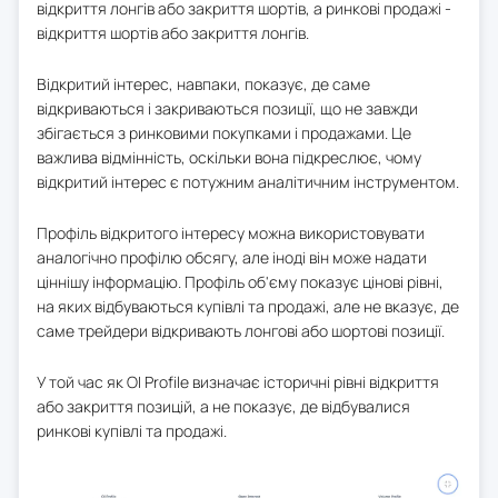
відкриття лонгів або закриття шортів, а ринкові продажі -
відкриття шортів або закриття лонгів.
Відкритий інтерес, навпаки, показує, де саме
відкриваються і закриваються позиції, що не завжди
збігається з ринковими покупками і продажами. Це
важлива відмінність, оскільки вона підкреслює, чому
відкритий інтерес є потужним аналітичним інструментом.
Профіль відкритого інтересу можна використовувати
аналогічно профілю обсягу, але іноді він може надати
ціннішу інформацію. Профіль об'єму показує цінові рівні,
на яких відбуваються купівлі та продажі, але не вказує, де
саме трейдери відкривають лонгові або шортові позиції.
У той час як OI Profile визначає історичні рівні відкриття
або закриття позицій, а не показує, де відбувалися
ринкові купівлі та продажі.