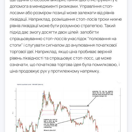
допомога в менеджменті ризиками. Управління стоп-
лосами або розміром позиції може залежати від рівнів
ліквідації. Наприклад, розміщення стоп-лосів трохи нижче
рівнів ліквідації може бути розумною стратегією. Такий
підхід дає змогу досягти двох цілей: запобігти
спрацьовуванню стоп-лоссів унаслідок "полювання на
стопи" і слугувати сигналом до анулювання початкової
торгової ідеї. Наприклад, якщо ціна пробиває верхній
рівень ліквідності та спрацьовує стоп-лосс, це може
означати, що початкова торгова ідея була помилковою, і
ціна продовжує рух у протилежному напрямку.