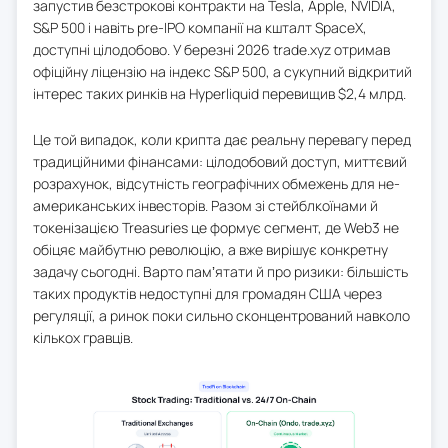
запустив безстрокові контракти на Tesla, Apple, NVIDIA,
S&P 500 і навіть pre-IPO компанії на кшталт SpaceX,
доступні цілодобово. У березні 2026 trade.xyz отримав
офіційну ліцензію на індекс S&P 500, а сукупний відкритий
інтерес таких ринків на Hyperliquid перевищив $2,4 млрд.
Це той випадок, коли крипта дає реальну перевагу перед
традиційними фінансами: цілодобовий доступ, миттєвий
розрахунок, відсутність географічних обмежень для не-
американських інвесторів. Разом зі стейблкоїнами й
токенізацією Treasuries це формує сегмент, де Web3 не
обіцяє майбутню революцію, а вже вирішує конкретну
задачу сьогодні. Варто памʼятати й про ризики: більшість
таких продуктів недоступні для громадян США через
регуляції, а ринок поки сильно сконцентрований навколо
кількох гравців.