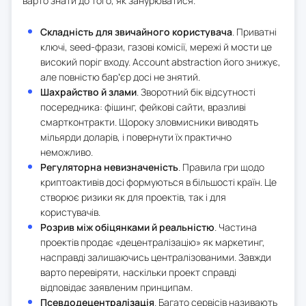
варто знати до того, як занурюватися.
Складність для звичайного користувача
. Приватні
ключі, seed-фрази, газові комісії, мережі й мости це
високий поріг входу. Account abstraction його знижує,
але повністю барʼєр досі не знятий.
Шахрайство й злами
. Зворотний бік відсутності
посередника: фішинг, фейкові сайти, вразливі
смартконтракти. Щороку зловмисники виводять
мільярди доларів, і повернути їх практично
неможливо.
Регуляторна невизначеність
. Правила гри щодо
криптоактивів досі формуються в більшості країн. Це
створює ризики як для проектів, так і для
користувачів.
Розрив між обіцянками й реальністю
. Частина
проектів продає «децентралізацію» як маркетинг,
насправді залишаючись централізованими. Завжди
варто перевіряти, наскільки проект справді
відповідає заявленим принципам.
Псевдодецентралізація
. Багато сервісів називають