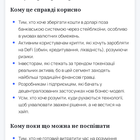
​​Кому це справді корисно
Тим, хто хоче зберігати кошти в доларі поза
банківською системою через стейблкоїни, особливо
в умовах валютних обмежень.
Активним користувачам крипти, які хочуть заробляти
на DeFi (обмін, кредитування, ліквідність), розуміючи
ризики.
Інвесторам, які стежать за трендом токенізації
реальних активів, бо в цей сегмент заходять
найбільші традиційні фінансові гравці.
Розробникам і підприємцям, які бачать у
децентралізованих застосунках нові бізнес-моделі.
Усім, хто хоче розуміти, куди рухаються технології,
щоб ухвалювати зважені рішення, а не вестися на
хайп.
Кому поки що можна не поспішати
Тим, хто не готовий витратити час на розуміння