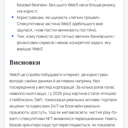
базової безпеки. Без цього Web3 несе більше ризику,
ніж користі.
Користувачам, які шукають «легких грошей».
Спекулятивна частина Web3 здебільшого вже
здулася, і нові пастки виникають постійно.
Тим, кому повністю достатньо звичних банківських і
фінансових сервісів і немає конкретної задачі, яку
вирішує Web3.
Висновки
Web3 це спроба побудувати інтернет, де користувач
володіє своїми даними й активами напряму, без
посередників у вигляді корпорацій. За кілька років галас
навколо нього вщух, і у 2026 році картина стала чіткішою:
стейблкоїни, DeFi, токенізація реальних активів і торгівля
акціями та індексами 24/7 на блокчейні реально
працюють і ростуть, тоді як метавсесвіти, чистий play-to-
earn і спекулятивні NFT виявилися переоціненими. Навіть
базові орієнтири індустрії переглядаються, як показала