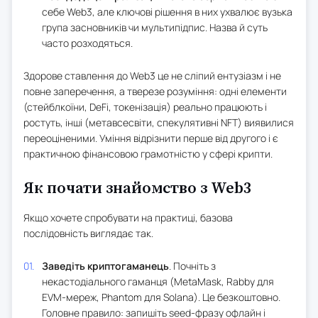
себе Web3, але ключові рішення в них ухвалює вузька
група засновників чи мультипідпис. Назва й суть
часто розходяться.
Здорове ставлення до Web3 це не сліпий ентузіазм і не
повне заперечення, а тверезе розуміння: одні елементи
(стейблкоїни, DeFi, токенізація) реально працюють і
ростуть, інші (метавсесвіти, спекулятивні NFT) виявилися
переоціненими. Уміння відрізнити перше від другого і є
практичною фінансовою грамотністю у сфері крипти.
Як почати знайомство з Web3
Якщо хочете спробувати на практиці, базова
послідовність виглядає так.
Заведіть криптогаманець
. Почніть з
некастодіального гаманця (MetaMask, Rabby для
EVM-мереж, Phantom для Solana). Це безкоштовно.
Головне правило: запишіть seed-фразу офлайн і