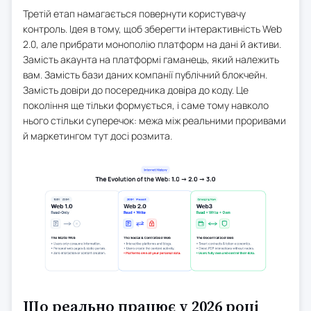
Третій етап намагається повернути користувачу
контроль. Ідея в тому, щоб зберегти інтерактивність Web
2.0, але прибрати монополію платформ на дані й активи.
Замість акаунта на платформі гаманець, який належить
вам. Замість бази даних компанії публічний блокчейн.
Замість довіри до посередника довіра до коду. Це
покоління ще тільки формується, і саме тому навколо
нього стільки суперечок: межа між реальними проривами
й маркетингом тут досі розмита.
Що реально працює у 2026 році