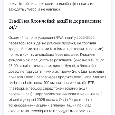
року. Це той випадок, коли традиційні фінанси самі
заходять у Web3, а не навпаки.
TradFi на блокчейні: акції й деривативи
24/7
Окремий напрям усередині RWA, який у 2025-2026
перетворився з ідеї на робочий продукт, це торгівля
традиційними активами (акціями, індексами, товарами)
прямо в крипті, цілодобово й без вихідних. Класичні
фондові біржі працюють за розкладом (умовно з 16:30 до
23:00 за київським часом, лише в будні), а блокчейн
дозволяє торгувати тими ж активами 24/7. Два приклади
показові. Ondo Finance через продукт Ondo Global Markets
вивів on-chain понад 100 американських акцій і ETF;
платформа першою серед токенізованих акцій
перевищила $1 млрд заблокованих коштів менш ніж за 8
місяців і у червні 2026 додала Ondo Perps торгівлю
токенізованими акціями з плечем. Інший приклад
екосистема Hyperliquid та її продукт trade.xyz, який