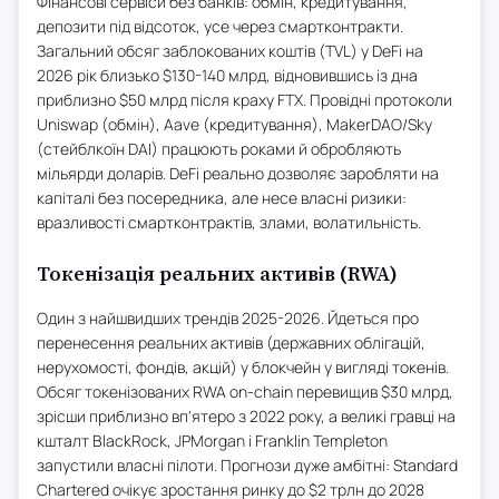
Фінансові сервіси без банків: обмін, кредитування,
депозити під відсоток, усе через смартконтракти.
Загальний обсяг заблокованих коштів (TVL) у DeFi на
2026 рік близько $130-140 млрд, відновившись із дна
приблизно $50 млрд після краху FTX. Провідні протоколи
Uniswap (обмін), Aave (кредитування), MakerDAO/Sky
(стейблкоїн DAI) працюють роками й обробляють
мільярди доларів. DeFi реально дозволяє заробляти на
капіталі без посередника, але несе власні ризики:
вразливості смартконтрактів, злами, волатильність.
Токенізація реальних активів (RWA)
Один з найшвидших трендів 2025-2026. Йдеться про
перенесення реальних активів (державних облігацій,
нерухомості, фондів, акцій) у блокчейн у вигляді токенів.
Обсяг токенізованих RWA on-chain перевищив $30 млрд,
зрісши приблизно вп'ятеро з 2022 року, а великі гравці на
кшталт BlackRock, JPMorgan і Franklin Templeton
запустили власні пілоти. Прогнози дуже амбітні: Standard
Chartered очікує зростання ринку до $2 трлн до 2028