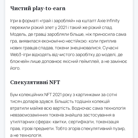
Чистий play-to-earn
Ігри в форматі «грай і заробляй» на кшталт Axie Infinity
пережили різкий злет у 2021 і такий же різкий спад.
Модель, де гравці заробляли більше, ніж приносила сама
гра, виявилася економічно нестійкою: коли приплив
нових гравців спадав, токени знецінювалися. Сучасні
Web3-ігри відходять від чистого заробітку до моделі, де
блокчейн лише доповнює якісний геймплей, а не замінює
його.
Спекулятивні NFT
Бум колекційних NFT 2021 року з картинками за сотні
тисяч доларів здувся. Більшість тодішніх колекцій
втратили майже всю вартість. Водночас сама технологія
невзаємозамінних токенів знайшла застосування в
утилітарних сферах: квитки, сертифікати, токенізація
прав, ігрові предмети. Тобто згорів спекулятивний пузир,
а не технологія.