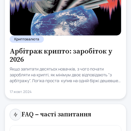
Криптовалюта
Арбітраж крипто: заробіток у
2026
Якщо запитати десятьох новачків, з чого почати
заробляти на крипті, як мінімум двоє відповідають "з
арбітражу". Логіка проста: купив на одній біржі дешевше,
продав на іншій дорожче, забрав різницю. Звучить як
17 жовт. 2024
майже безризикова стратегія, на якій неможливо
програти. У рекламі це часто так і подають, разом із
обіцянками 5-10% на день і знімками доларів на тлі
ноутбука.
FAQ – часті запитання