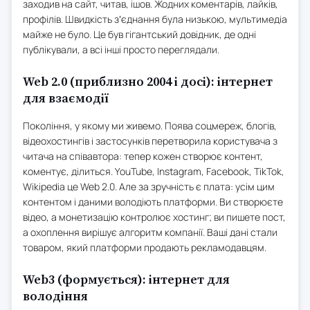
заходив на сайт, читав, ішов. Жодних коментарів, лайків,
профілів. Швидкість зʼєднання була низькою, мультимедіа
майже не було. Це був гігантський довідник, де одні
публікували, а всі інші просто переглядали.
Web 2.0 (приблизно 2004 і досі): інтернет
для взаємодії
Покоління, у якому ми живемо. Поява соцмереж, блогів,
відеохостингів і застосунків перетворила користувача з
читача на співавтора: тепер кожен створює контент,
коментує, ділиться. YouTube, Instagram, Facebook, TikTok,
Wikipedia це Web 2.0. Але за зручність є плата: усім цим
контентом і даними володіють платформи. Ви створюєте
відео, а монетизацію контролює хостинг; ви пишете пост,
а охоплення вирішує алгоритм компанії. Ваші дані стали
товаром, який платформи продають рекламодавцям.
Web3 (формується): інтернет для
володіння