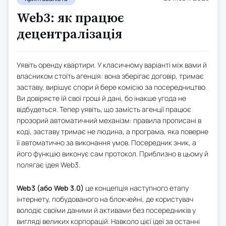
Web3: як працює
децентралізація
Уявіть оренду квартири. У класичному варіанті між вами й
власником стоїть агенція: вона зберігає договір, тримає
заставу, вирішує спори й бере комісію за посередництво.
Ви довіряєте їй свої гроші й дані, бо інакше угода не
відбудеться. Тепер уявіть, що замість агенції працює
прозорий автоматичний механізм: правила прописані в
коді, заставу тримає не людина, а програма, яка поверне
її автоматично за виконання умов. Посередник зник, а
його функцію виконує сам протокол. Приблизно в цьому й
полягає ідея Web3.
Web3 (або Web 3.0)
це концепція наступного етапу
інтернету, побудованого на блокчейні, де користувач
володіє своїми даними й активами без посередників у
вигляді великих корпорацій. Навколо цієї ідеї за останні