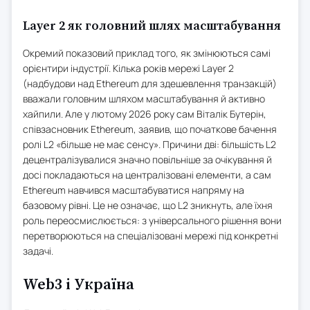
Layer 2 як головний шлях масштабування
Окремий показовий приклад того, як змінюються самі
орієнтири індустрії. Кілька років мережі Layer 2
(надбудови над Ethereum для здешевлення транзакцій)
вважали головним шляхом масштабування й активно
хайпили. Але у лютому 2026 року сам Віталік Бутерін,
співзасновник Ethereum, заявив, що початкове бачення
ролі L2 «більше не має сенсу». Причини дві: більшість L2
децентралізувалися значно повільніше за очікування й
досі покладаються на централізовані елементи, а сам
Ethereum навчився масштабуватися напряму на
базовому рівні. Це не означає, що L2 зникнуть, але їхня
роль переосмислюється: з універсального рішення вони
перетворюються на спеціалізовані мережі під конкретні
задачі.
Web3 і Україна