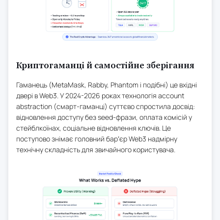
Криптогаманці й самостійне зберігання
Гаманець (MetaMask, Rabby, Phantom і подібні) це вхідні
двері в Web3. У 2024-2026 роках технологія account
abstraction (смарт-гаманці) суттєво спростила досвід:
відновлення доступу без seed-фрази, оплата комісій у
стейблкоїнах, соціальне відновлення ключів. Це
поступово знімає головний барʼєр Web3 надмірну
технічну складність для звичайного користувача.