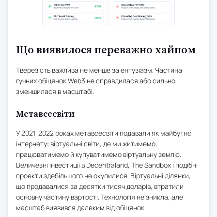
Що виявилося переважно хайпом
Тверезість важлива не менше за ентузіазм. Частина
гучних обіцянок Web3 не справдилася або сильно
зменшилася в масштабі.
Метавсесвіти
У 2021-2022 роках метавсесвіти подавали як майбутнє
інтернету: віртуальні світи, де ми житимемо,
працюватимемо й купуватимемо віртуальну землю.
Величезні інвестиції в Decentraland, The Sandbox і подібні
проекти здебільшого не окупилися. Віртуальні ділянки,
що продавалися за десятки тисяч доларів, втратили
основну частину вартості. Технологія не зникла, але
масштаб виявився далеким від обіцянок.