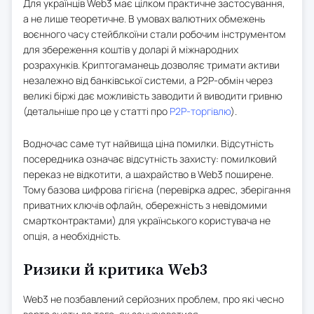
Для українців Web3 має цілком практичне застосування,
а не лише теоретичне. В умовах валютних обмежень
воєнного часу стейблкоїни стали робочим інструментом
для збереження коштів у доларі й міжнародних
розрахунків. Криптогаманець дозволяє тримати активи
незалежно від банківської системи, а P2P-обмін через
великі біржі дає можливість заводити й виводити гривню
(детальніше про це у статті про
P2P-торгівлю
).
Водночас саме тут найвища ціна помилки. Відсутність
посередника означає відсутність захисту: помилковий
переказ не відкотити, а шахрайство в Web3 поширене.
Тому базова цифрова гігієна (перевірка адрес, зберігання
приватних ключів офлайн, обережність з невідомими
смартконтрактами) для українського користувача не
опція, а необхідність.
Ризики й критика Web3
Web3 не позбавлений серйозних проблем, про які чесно