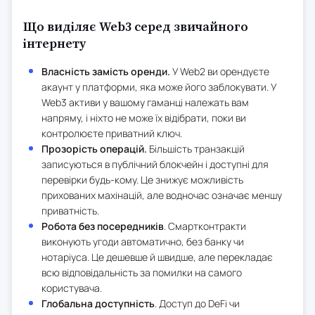
Що виділяє Web3 серед звичайного
інтернету
Власність замість оренди.
У Web2 ви орендуєте
акаунт у платформи, яка може його заблокувати. У
Web3 активи у вашому гаманці належать вам
напряму, і ніхто не може їх відібрати, поки ви
контролюєте приватний ключ.
Прозорість операцій.
Більшість транзакцій
записуються в публічний блокчейн і доступні для
перевірки будь-кому. Це знижує можливість
прихованих махінацій, але водночас означає меншу
приватність.
Робота без посередників
. Смартконтракти
виконують угоди автоматично, без банку чи
нотаріуса. Це дешевше й швидше, але перекладає
всю відповідальність за помилки на самого
користувача.
Глобальна доступність
. Доступ до DeFi чи