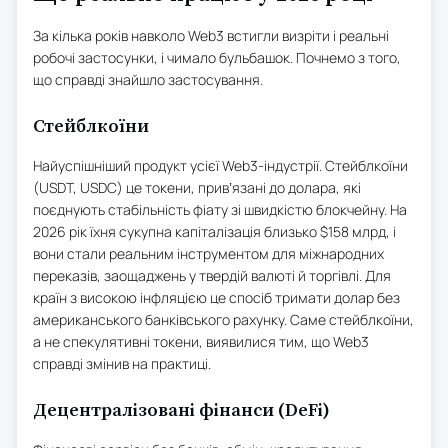
За кілька років навколо Web3 встигли визріти і реальні
робочі застосунки, і чимало бульбашок. Почнемо з того,
що справді знайшло застосування.
Стейблкоїни
Найуспішніший продукт усієї Web3-індустрії. Стейблкоїни
(USDT, USDC) це токени, привʼязані до долара, які
поєднують стабільність фіату зі швидкістю блокчейну. На
2026 рік їхня сукупна капіталізація близько $158 млрд, і
вони стали реальним інструментом для міжнародних
переказів, заощаджень у твердій валюті й торгівлі. Для
країн з високою інфляцією це спосіб тримати долар без
американського банківського рахунку. Саме стейблкоїни,
а не спекулятивні токени, виявилися тим, що Web3
справді змінив на практиці.
Децентралізовані фінанси (DeFi)