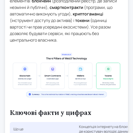
елементів:
блокчейн
(розподілений реєстр, де записи
незмінні й публічні),
смартконтракти
(програми, що
автоматично виконують угоди),
криптогаманці
(інструмент доступу до активів) і
токени
(одиниці
вартості чи прав усередині екосистеми). Усе разом
дозволяє будувати сервіси, які працюють без
центрального власника.
Ключові факти у цифрах
Концепція інтернету на блокчей
Що це
де користувач володіє даними 