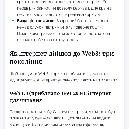
криптогаманця має кожен, хто має інтернет, без
перевірки банком чи дозволу держави. Для країн з
нестабільною валютою це реальна користь.
Вища ціна помилки.
Зворотний бік незалежності:
немає служби підтримки, яка поверне кошти.
Помилкова транзакція чи злив приватного ключа
означають безповоротну втрату.
Як інтернет дійшов до Web3: три
покоління
Щоб зрозуміти Web3, корисно побачити, від чого він
відштовхується. Інтернет умовно поділяють на три етапи.
Web 1.0 (приблизно 1991-2004): інтернет
для читання
Перше покоління вебу. Статичні сторінки, які можна було
лише читати, без можливості щось змінити чи додати.
Користувач був пасивним споживачем інформації: