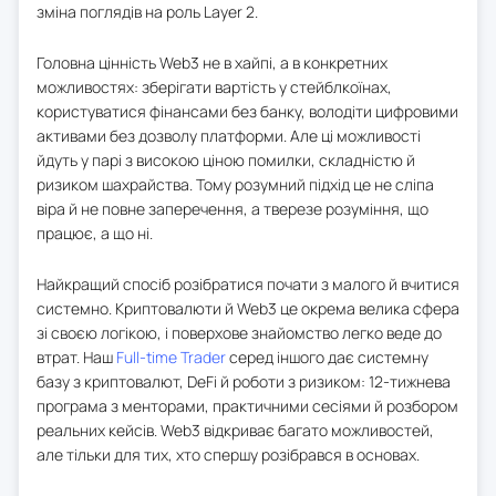
зміна поглядів на роль Layer 2.
Головна цінність Web3 не в хайпі, а в конкретних
можливостях: зберігати вартість у стейблкоїнах,
користуватися фінансами без банку, володіти цифровими
активами без дозволу платформи. Але ці можливості
йдуть у парі з високою ціною помилки, складністю й
ризиком шахрайства. Тому розумний підхід це не сліпа
віра й не повне заперечення, а тверезе розуміння, що
працює, а що ні.
Найкращий спосіб розібратися почати з малого й вчитися
системно. Криптовалюти й Web3 це окрема велика сфера
зі своєю логікою, і поверхове знайомство легко веде до
втрат. Наш
Full-time Trader
серед іншого дає системну
базу з криптовалют, DeFi й роботи з ризиком: 12-тижнева
програма з менторами, практичними сесіями й розбором
реальних кейсів. Web3 відкриває багато можливостей,
але тільки для тих, хто спершу розібрався в основах.