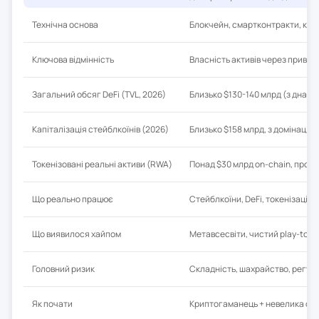
Технічна основа
Блокчейн, смартконтракти, кри
Ключова відмінність
Власність активів через приватн
Загальний обсяг DeFi (TVL, 2026)
Близько $130-140 млрд (з дна ~$
Капіталізація стейблкоїнів (2026)
Близько $158 млрд, з домінаціє
Токенізовані реальні активи (RWA)
Понад $30 млрд on-chain, прогн
Що реально працює
Стейблкоїни, DeFi, токенізація 
Що виявилося хайпом
Метавсесвіти, чистий play-to-e
Головний ризик
Складність, шахрайство, регул
Як почати
Криптогаманець + невелика сум