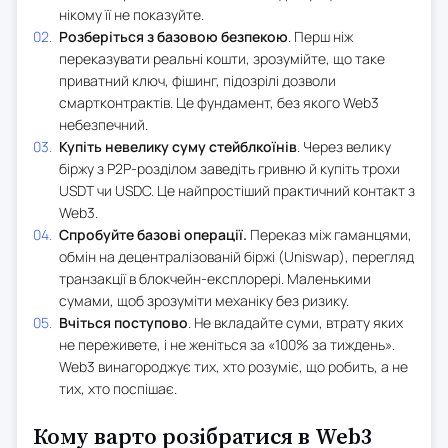
нікому її не показуйте.
Розберіться з базовою безпекою
. Перш ніж
переказувати реальні кошти, зрозумійте, що таке
приватний ключ, фішинг, підозрілі дозволи
смартконтрактів. Це фундамент, без якого Web3
небезпечний.
Купіть невелику суму стейблкоїнів
. Через велику
біржу з P2P-розділом заведіть гривню й купіть трохи
USDT чи USDC. Це найпростіший практичний контакт з
Web3.
Спробуйте базові операції.
Переказ між гаманцями,
обмін на децентралізованій біржі (Uniswap), перегляд
транзакції в блокчейн-експлорері. Маленькими
сумами, щоб зрозуміти механіку без ризику.
Вчіться поступово
. Не вкладайте суми, втрату яких
не переживете, і не женіться за «100% за тиждень».
Web3 винагороджує тих, хто розуміє, що робить, а не
тих, хто поспішає.
Кому варто розібратися в Web3