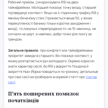
Робочий прийом, синхронізувати RSI на двох
таймфреймах. Молодший показує точку входу, старший
підтверджує контекст. Якщо на 4-годинному графіку RSI у
явному бичачому стані (тримається вище 50, у зонах
перекупленості бачимо тільки коротке заходження і
вихід), то локальні «перепроданості» на 15-хвилинці, не
сигнали на шорт, а навпаки, добрі точки для лонгу за
трендом.
Загальне правило
: при конфлікті між таймфреймами
пріоритет завжди в старшого. Він показує контекст, у
якому розгортається рух молодшого. Окремо корисно
знати характер сесій, бо RSI у відкриття Лондона й
закриття Нью-Йорка поводиться по-різному; детальніше
про самі сесії ми розбирали в окремій статті про
торгові
сесії
.
П’ять поширених помилок
початківців