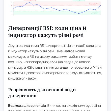
Дивергенції RSI: коли ціна й
індикатор кажуть різні речі
Друга велика тема RSI, дивергенції. Це ситуації, коли ціна
й індикатор кажуть різні речі. Ціна малює новий
максимум, а RSI на цьому максимумі робить меншу
вершину, ніж попередню; або ціна падає до нового
мінімуму, а RSI ставить мінімум вище попереднього. У такі
моменти індикатор немов промовляє: «рух втомлюється,
кінцівка близько».
Розрізняють два основні види
дивергенції:
Ведмежа дивергенція
. Виникає на висхідному русі. Ціна
формує новий, вищий максимум, але RSI на цьому