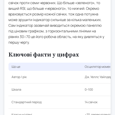
свічок проти семи червоних. Що більше «зеленого», то
вищий RSI; що більше «червоного», то нижчий. Окремо
враховується розмір кожної свічки, тож одна потужна
може зрушити індикатор сильніше за кілька маленьких.
Сам індикатор зазвичай виводиться окремою панеллю
під ціновим графіком, з горизонтальними лініями на
рівнях 30 і 70 це його робоча область, на яку дивляться у
першу чергу.
Ключові факти у цифрах
Що це
Осцилятор моменту: 
Автор / рік
Дж. Уеллс Уайлдер, 
Шкала
0–100
Стандартний період
14 свічок
Класичні рівні
>70, перекупленість