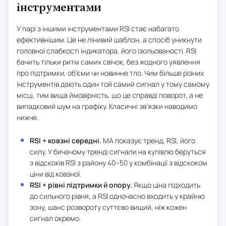
інструментами
У парі з іншими інструментами RSI стає набагато
ефективнішим. Це не лінивий шаблон, а спосіб уникнути
головної слабкості індикатора, його ізольованості. RSI
бачить тільки ритм самих свічок, без жодного уявлення
про підтримки, об’єми чи новинне тло. Чим більше різних
інструментів дають один той самий сигнал у тому самому
місці, тим вища ймовірність, що це справді поворот, а не
випадковий шум на графіку. Класичні зв’язки наводимо
нижче.
RSI + ковзні середні.
MA показує тренд, RSI, його
силу. У бичачому тренді сигнали на купівлю беруться
з відскоків RSI з району 40–50 у комбінації з відскоком
ціни від ковзної.
RSI + рівні підтримки й опору.
Якщо ціна підходить
до сильного рівня, а RSI одночасно входить у крайню
зону, шанс розвороту суттєво вищий, ніж кожен
сигнал окремо.