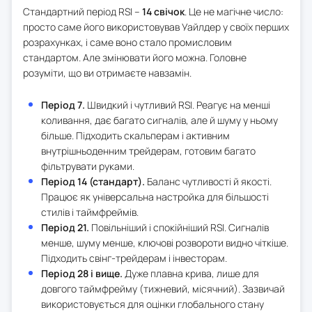
Стандартний період RSI –
14 свічок
. Це не магічне число:
просто саме його використовував Уайлдер у своїх перших
розрахунках, і саме воно стало промисловим
стандартом. Але змінювати його можна. Головне
розуміти, що ви отримаєте навзамін.
Період 7.
Швидкий і чутливий RSI. Реагує на менші
коливання, дає багато сигналів, але й шуму у ньому
більше. Підходить скальперам і активним
внутрішньоденним трейдерам, готовим багато
фільтрувати руками.
Період 14 (стандарт).
Баланс чутливості й якості.
Працює як універсальна настройка для більшості
стилів і таймфреймів.
Період 21.
Повільніший і спокійніший RSI. Сигналів
менше, шуму менше, ключові розвороти видно чіткіше.
Підходить свінг-трейдерам і інвесторам.
Період 28 і вище.
Дуже плавна крива, лише для
довгого таймфрейму (тижневий, місячний). Зазвичай
використовується для оцінки глобального стану