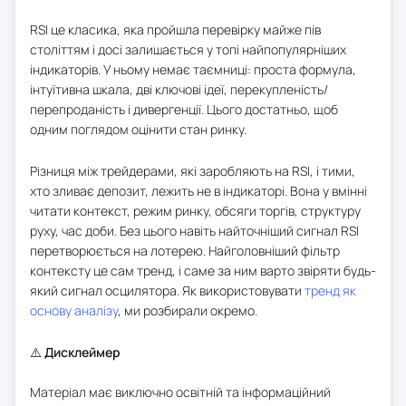
RSI це класика, яка пройшла перевірку майже пів
століттям і досі залишається у топі найпопулярніших
індикаторів. У ньому немає таємниці: проста формула,
інтуїтивна шкала, дві ключові ідеї, перекупленість/
перепроданість і дивергенції. Цього достатньо, щоб
одним поглядом оцінити стан ринку.
Різниця між трейдерами, які заробляють на RSI, і тими,
хто зливає депозит, лежить не в індикаторі. Вона у вмінні
читати контекст, режим ринку, обсяги торгів, структуру
руху, час доби. Без цього навіть найточніший сигнал RSI
перетворюється на лотерею. Найголовніший фільтр
контексту це сам тренд, і саме за ним варто звіряти будь-
який сигнал осцилятора. Як використовувати
тренд як
основу аналізу
, ми розбирали окремо.
⚠️
Дисклеймер
Матеріал має виключно освітній та інформаційний