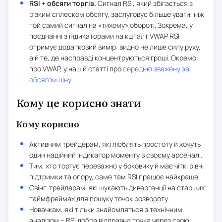
RSI + обсяги торгів.
Сигнал RSI, який збігається з
різким сплеском обсягу, заслуговує більше уваги, ніж
той самий сигнал на «тихому» обороті. Зокрема, у
поєднанні з індикаторами на кшталт VWAP RSI
отримує додатковий вимір: видно не лише силу руху,
а й те, де насправді концентруються гроші. Окремо
про VWAP, у нашій статті про
середню зважену за
обсягом ціну
.
Кому це корисно знати
Кому корисно
Активним трейдерам, які люблять простоту й хочуть
один надійний індикатор моменту в своєму арсеналі.
Тим, хто торгує переважно у боковику й має чіткі рівні
підтримки та опору, саме там RSI працює найкраще.
Свінг-трейдерам, які шукають дивергенції на старших
таймфреймах для пошуку точок розвороту.
Новачкам, які тільки знайомляться з технічним
аналізом – RSI добра відправна точка через свою