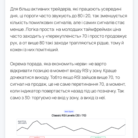
Для більш активних трейдерів, які працюють усередині
дня, ці пороги часто звужують до 80 і 20, так зменшується
кількість помилкових сигналів, але і самих сигналів стає
менше. Логіка проста: на молодших таймфреймах ціна
часто заходить у «перекупленість» 70 і просто продовжує
рух, а от вище 80 такі заходи трапляються рідше, тому й
кожен із них помітніший.
Окрема порада, яка економить нерви: не варто
відкривати позицію в момент входу RSI у зону. Краще
дочекатися виходу. Тобто якщо RSI зайшов вище 70, то
сигнал на продаж, це не саме перетинання 70, а момент,
коли індикатор повертається назад під цю позначку. Так
само з 30: торгуємо не вхід у зону, а вихід із неї.