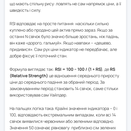
що мають спільну рису: ловлять не сам напрямок ціни, а її
швидкість і силу.
RSI відповідає на просте питання: наскільки сильно
куплено або продано цей актив прямо зараз. Якщо за
останні N свічок було значно більше зростань, ніж падінь,
він каже «дорого, гальмуй». Якщо навпаки – «дешево,
придивися». Сам рух ціни індикатор не передбачає, але
добре фіксує її поточний стан.
Формула виглядає так:
RSI = 100 − 100 / (1 + RS)
, де
RS
(Relative Strength)
це відношення середнього приросту
ціни до середнього падіння за обраний період. За
замовчуванням період становить 14 свічок, саме стільки
використовував сам Уайлдер.
На пальцях логіка така. Крайні значення індикатора – 0 і
100, відповідають екстремальним випадкам, коли всі 14
свічок виявилися червоними або зеленими відповідно.
Значення 50 означає рівновагу: приблизно сім зелених