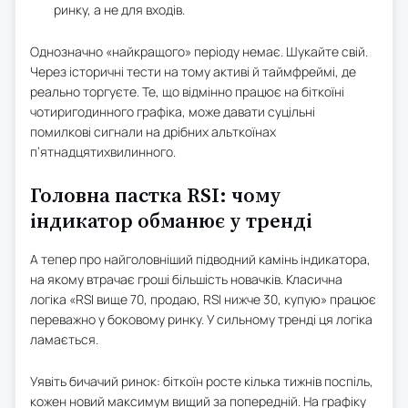
ринку, а не для входів.
Однозначно «найкращого» періоду немає. Шукайте свій.
Через історичні тести на тому активі й таймфреймі, де
реально торгуєте. Те, що відмінно працює на біткоїні
чотиригодинного графіка, може давати суцільні
помилкові сигнали на дрібних альткоїнах
п’ятнадцятихвилинного.
Головна пастка RSI: чому
індикатор обманює у тренді
А тепер про найголовніший підводний камінь індикатора,
на якому втрачає гроші більшість новачків. Класична
логіка «RSI вище 70, продаю, RSI нижче 30, купую» працює
переважно у боковому ринку. У сильному тренді ця логіка
ламається.
Уявіть бичачий ринок: біткоїн росте кілька тижнів поспіль,
кожен новий максимум вищий за попередній. На графіку