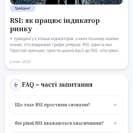
Трейдинг
RSI: як працює індикатор
ринку
У трейдингу є кілька індикаторів, з яких починає майже
кожен, хто відкриває графік уперше. RSI, один із них.
Простий принцип, проста шкала від 0 до 100, чіткі рівні
«перекупленості» і «перепроданості»: ціна високо,
5 жовт. 2023
продаємо, ціна низько, купуємо. На перший погляд
інтуїтивно зрозуміло.
FAQ – часті запитання
Що таке RSI простими словами?
Які рівні RSI вважаються класичними?