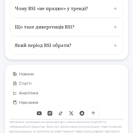
Чому RSI «не працює» у тренді?
Що таке дивергенція RSI?
Який період RSI обрати?
Новини
Статті
Аналітика
Навчання
Матеріали, розміщені на цьому ресурсі, мають виключно освітній та
інформаційний характер. Вони не є фінансовою консультацією, інвестиційною
рекомендацією чи закликом до інвестування. Інвестиції в цифрові / віртуальні