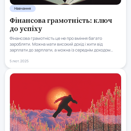
Навчання
Фінансова грамотність: ключ
до успіху
Фінансова грамотність це не про вміння багато
заробляти. Можна мати високий дохід і жити від
зарплати до зарплати, а можна із середнім доходом
поступово будувати капітал. Різниця не в сумі на рахунку,
5 лют. 2025
а в навичках: як планувати бюджет, як відкладати, як
захищати гроші від інфляції та як змусити їх працювати.