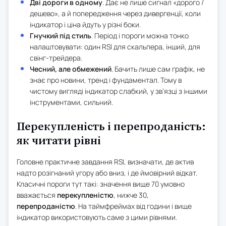
Дві дороги в одному
. Дає не лише сигнал «дорого /
дешево», а й попередження через дивергенції, коли
індикатор і ціна йдуть у різні боки.
Гнучкий під стиль
. Період і пороги можна тонко
налаштовувати: один RSI для скальпера, інший, для
свінг-трейдера.
Чесний, але обмежений
. Бачить лише сам графік, не
знає про новини, тренд і фундаментал. Тому в
чистому вигляді індикатор слабкий, у зв’язці з іншими
інструментами, сильний.
Перекупленість і перепроданість:
як читати рівні
Головне практичне завдання RSI, визначати, де актив
надто розігнаний угору або вниз, і де ймовірний відкат.
Класичні пороги тут такі: значення вище 70 умовно
вважається
перекупленістю
, нижче 30,
перепроданістю
. На таймфреймах від години і вище
індикатор використовують саме з цими рівнями.