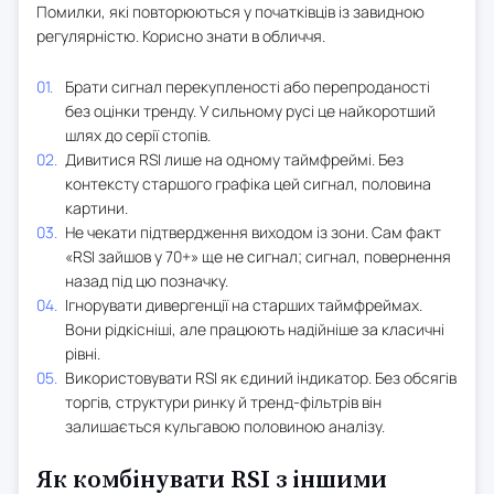
Помилки, які повторюються у початківців із завидною
регулярністю. Корисно знати в обличчя.
Брати сигнал перекупленості або перепроданості
без оцінки тренду. У сильному русі це найкоротший
шлях до серії стопів.
Дивитися RSI лише на одному таймфреймі. Без
контексту старшого графіка цей сигнал, половина
картини.
Не чекати підтвердження виходом із зони. Сам факт
«RSI зайшов у 70+» ще не сигнал; сигнал, повернення
назад під цю позначку.
Ігнорувати дивергенції на старших таймфреймах.
Вони рідкісніші, але працюють надійніше за класичні
рівні.
Використовувати RSI як єдиний індикатор. Без обсягів
торгів, структури ринку й тренд-фільтрів він
залишається кульгавою половиною аналізу.
Як комбінувати RSI з іншими