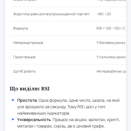
Жорсткіші рівні для внутрішньоденної торгівлі
>80 і <20
Формула
RSI = 100 − 100 / (1 
Найкраще працює
У боковому ринку т
Гірше працює
У сильному односто
Що НЕ робить
Не передбачає цілей
Що виділяє RSI
Простота
. Одна формула, одне число, шкала, на якій
усе зрозуміло за секунду. Тому RSI і досі у топі
найвживаніших індикаторів.
Універсальність
. Працює на акціях, валютах, крипті,
металах і товарах, скрізь, де є ціновий графік.