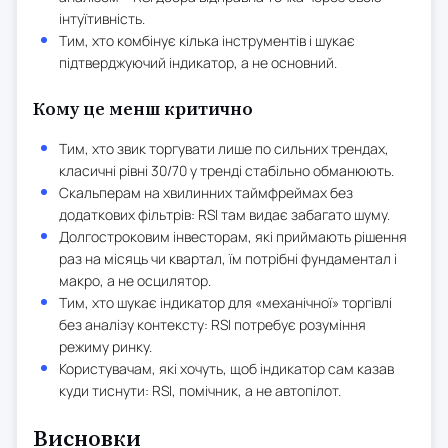
інтуїтивність.
Тим, хто комбінує кілька інструментів і шукає
підтверджуючий індикатор, а не основний.
Кому це менш критично
Тим, хто звик торгувати лише по сильних трендах,
класичні рівні 30/70 у тренді стабільно обманюють.
Скальперам на хвилинних таймфреймах без
додаткових фільтрів: RSI там видає забагато шуму.
Долгостроковим інвесторам, які приймають рішення
раз на місяць чи квартал, їм потрібні фундаментал і
макро, а не осцилятор.
Тим, хто шукає індикатор для «механічної» торгівлі
без аналізу контексту: RSI потребує розуміння
режиму ринку.
Користувачам, які хочуть, щоб індикатор сам казав
куди тиснути: RSI, помічник, а не автопілот.
Висновки