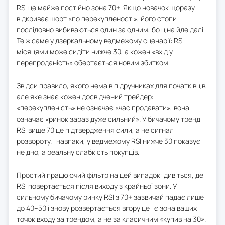
RSI це майже постійно зона 70+. Якщо новачок щоразу
відкриває шорт «по перекупленості», його стопи
послідовно вибиваються один за одним, бо ціна йде далі.
Те ж саме у дзеркальному ведмежому сценарії: RSI
місяцями може сидіти нижче 30, а кожен «вхід у
перепроданість» обертається новим збитком.
Звідси правило, якого нема в підручниках для початківців,
але яке знає кожен досвідчений трейдер:
«перекупленість» не означає «час продавати», вона
означає «ринок зараз дуже сильний». У бичачому тренді
RSI вище 70 це підтвердження сили, а не сигнал
розвороту. І навпаки, у ведмежому RSI нижче 30 показує
не дно, а реальну слабкість покупців.
Простий працюючий фільтр на цей випадок: дивіться, де
RSI повертається після виходу з крайньої зони. У
сильному бичачому ринку RSI з 70+ зазвичай падає лише
до 40–50 і знову розвертається вгору це і є зона ваших
точок входу за трендом, а не за класичним «купив на 30».