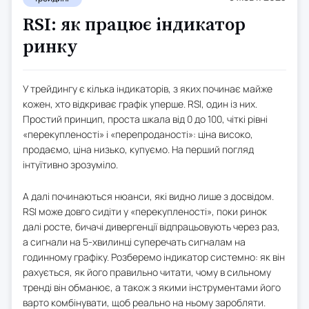
RSI: як працює індикатор
ринку
У трейдингу є кілька індикаторів, з яких починає майже
кожен, хто відкриває графік уперше. RSI, один із них.
Простий принцип, проста шкала від 0 до 100, чіткі рівні
«перекупленості» і «перепроданості»: ціна високо,
продаємо, ціна низько, купуємо. На перший погляд
інтуїтивно зрозуміло.
А далі починаються нюанси, які видно лише з досвідом.
RSI може довго сидіти у «перекупленості», поки ринок
далі росте, бичачі дивергенції відпрацьовують через раз,
а сигнали на 5-хвилинці суперечать сигналам на
годинному графіку. Розберемо індикатор системно: як він
рахується, як його правильно читати, чому в сильному
тренді він обманює, а також з якими інструментами його
варто комбінувати, щоб реально на ньому заробляти.