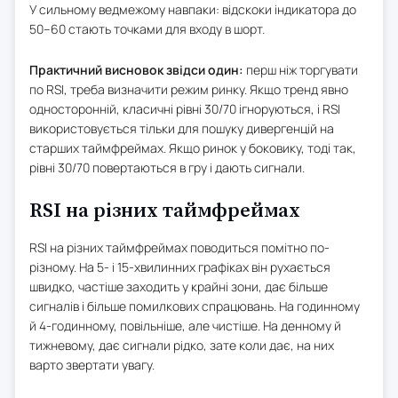
У сильному ведмежому навпаки: відскоки індикатора до
50–60 стають точками для входу в шорт.
Практичний висновок звідси один:
перш ніж торгувати
по RSI, треба визначити режим ринку. Якщо тренд явно
односторонній, класичні рівні 30/70 ігноруються, і RSI
використовується тільки для пошуку дивергенцій на
старших таймфреймах. Якщо ринок у боковику, тоді так,
рівні 30/70 повертаються в гру і дають сигнали.
RSI на різних таймфреймах
RSI на різних таймфреймах поводиться помітно по-
різному. На 5- і 15-хвилинних графіках він рухається
швидко, частіше заходить у крайні зони, дає більше
сигналів і більше помилкових спрацювань. На годинному
й 4-годинному, повільніше, але чистіше. На денному й
тижневому, дає сигнали рідко, зате коли дає, на них
варто звертати увагу.