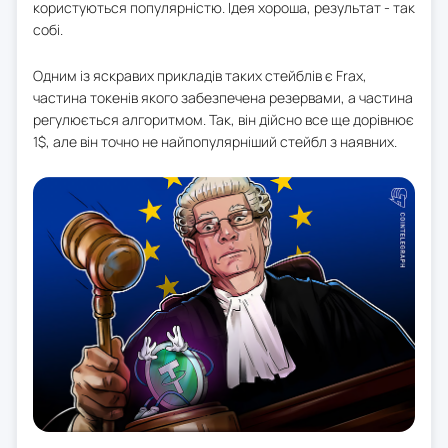
користуються популярністю. Ідея хороша, результат - так
собі.
Одним із яскравих прикладів таких стейблів є Frax,
частина токенів якого забезпечена резервами, а частина
регулюється алгоритмом. Так, він дійсно все ще дорівнює
1$, але він точно не найпопулярніший стейбл з наявних.