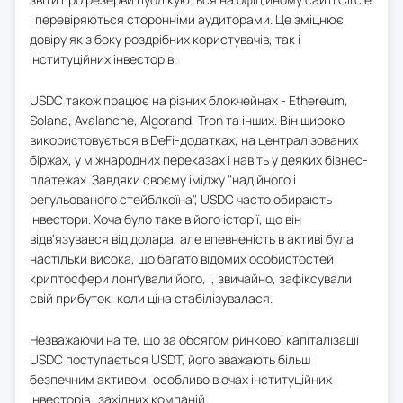
і перевіряються сторонніми аудиторами. Це зміцнює
довіру як з боку роздрібних користувачів, так і
інституційних інвесторів.
USDC також працює на різних блокчейнах - Ethereum,
Solana, Avalanche, Algorand, Tron та інших. Він широко
використовується в DeFi-додатках, на централізованих
біржах, у міжнародних переказах і навіть у деяких бізнес-
платежах. Завдяки своєму іміджу "надійного і
регульованого стейблкоїна", USDC часто обирають
інвестори. Хоча було таке в його історії, що він
відв'язувався від долара, але впевненість в активі була
настільки висока, що багато відомих особистостей
криптосфери лонґували його, і, звичайно, зафіксували
свій прибуток, коли ціна стабілізувалася.
Незважаючи на те, що за обсягом ринкової капіталізації
USDC поступається USDT, його вважають більш
безпечним активом, особливо в очах інституційних
інвесторів і західних компаній.