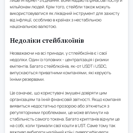
лише інтернет-з'єднання. Вони надають фінасові послуги
мільйонам людей. Крім того, стейбли також можуть
використовуватися як ліквідний інструмент для захисту
від інфляції, особливо в країнах з нестабільною
національною валютою.
Недоліки стейблкоїнів
Незважаючи на всі принади, у стлейбкоїнів є і свої
недоліки. Один із головних - централізація і ризики
емітентів. Багато стейблкоїнів, як-от USDT і USDC,
випускаються приватними компаніями, які керують
їхніми резервами.
Це означає, що користувачі змушені довіряти цим
організаціям та їхній фінансовій звітності. Якщо компанія
виявиться недостатньо прозорою або зіткнеться з
регуляторними проблемами, це може вплинути на
стабільність самого токена. Багато криптанів відчули це
на собі, коли тримали свої кошти в UST. Саме тому так
важливо вибирати надійний коїн і диверсифікувати