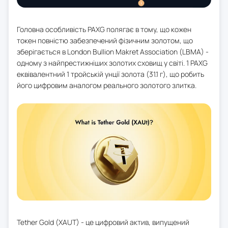
Головна особливість PAXG полягає в тому, що кожен
токен повністю забезпечений фізичним золотом, що
зберігається в London Bullion Makret Association (LBMA) -
одному з найпрестижніших золотих сховищ у світі. 1 PAXG
еквівалентний 1 тройській унції золота (31.1 г), що робить
його цифровим аналогом реального золотого злитка.
Tether Gold (XAUT) - це цифровий актив, випущений