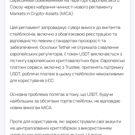
серйозними обмеженнями на території Європейського
Союзу через набрання чинності нового регламенту
Markets in Crypto-Assets (MiCA).
Цей регламент запроваджує суворі вимоги до емітентів
стейблкоїнів, включно з обов'язковою реєстрацією та
відповідністю певним стандартам прозорості та
забезпечення. Оскільки Tether не отримала схвалення
європейських регуляторів, її токен USDT виключається з
лістингу європейських криптовалютних бірж. Європейські
платіжні сервіси, включно з Trustee, припинять підтримку
USDT, роблячи платежі в цьому стейблкоїні неможливими
для користувачів з ЄС.
Основна проблема полягає в тому, що USDT, будучи
найбільшим за обсягами торгів стейблом, не відповідає
новим вимогам MiCA.
Проте для користувачів, які зареєстрували свої акаунти
на централізованих криптобіржах з використанням
українських документів ситуація інша. Ці зміни