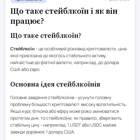
Що таке стейблкоїн і як він
працює?
Що таке стейблкоїн?
Стейблкоїн
- це особливий різновид криптовалюти, ціна
якої прив'язана до якогось стабільного активу,
найчастіше до фіатної валюти, наприклад, до долара
США або євро.
Основна ідея стейблкоїнів
Головне завдання стейблкоїнів - усунути головну
проблему більшості криптовалют: високу волатильність.
Якщо курс біткона або ефіру може різко змінюватися
протягом дня, то стейблкоїни, як правило, зберігають
стабільну ціну - наприклад, 1 USDT або USDC майже
завжди дорівнює 1 долару США.