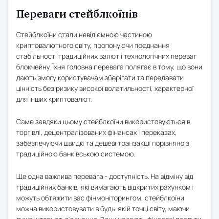
Переваги стейблкоїнів
Стейблкоїни стали невід'ємною частиною
криптовалютного світу, пропонуючи поєднання
стабільності традиційних валют і технологічних переваг
блокчейну. Їхня головна перевага полягає в тому, що вони
дають змогу користувачам зберігати та передавати
цінність без ризику високої волатильності, характерної
для інших криптовалют.
Саме завдяки цьому стейблкоїни використовуються в
торгівлі, децентралізованих фінансах і переказах,
забезпечуючи швидкі та дешеві транзакції порівняно з
традиційною банківською системою.
Ще одна важлива перевага - доступність. На відміну від
традиційних банків, які вимагають відкритих рахунком і
можуть обтяжити вас фінмоніторингом, стейблкоїни
можна використовувати в будь-якій точці світу, маючи