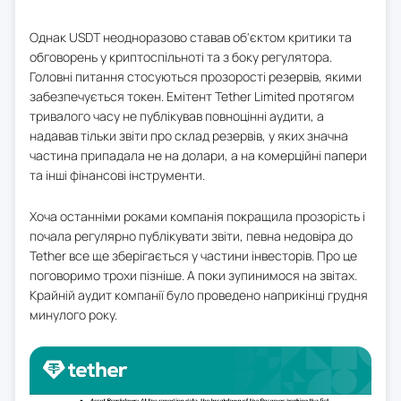
Однак USDT неодноразово ставав об'єктом критики та
обговорень у криптоспільноті та з боку регулятора.
Головні питання стосуються прозорості резервів, якими
забезпечується токен. Емітент Tether Limited протягом
тривалого часу не публікував повноцінні аудити, а
надавав тільки звіти про склад резервів, у яких значна
частина припадала не на долари, а на комерційні папери
та інші фінансові інструменти.
Хоча останніми роками компанія покращила прозорість і
почала регулярно публікувати звіти, певна недовіра до
Tether все ще зберігається у частини інвесторів. Про це
поговоримо трохи пізніше. А поки зупинимося на звітах.
Крайній аудит компанії було проведено наприкінці грудня
минулого року.