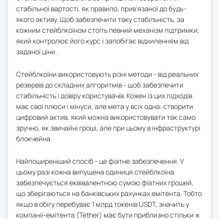
стабільної вартості, як правило, прив'язаної до будь-
якого активу. Щоб забезпечити таку стабільність, за
кожним стейблкоїном стоїть певний механізм підтримки,
який контролює його курс і запобігає відхиленням від
заданої ціни.
Стейблкоїни використовують різні методи - від реальних
резервів до складних алгоритмів - щоб забезпечити
стабільність і довіру користувачів. Кожен із цих підходів
має свої плюси і мінуси, але мета у всіх одна: створити
цифровий актив, який можна використовувати так само
зручно, як звичайні гроші, але при цьому в інфраструктурі
блокчейна.
Найпоширеніший спосіб - це фіатне забезпечення. У
цьому разі кожна випущена одиниця стейблкоїна
забезпечується еквівалентною сумою фіатних грошей,
що зберігаються на банківських рахунках емітента. Тобто
якщо в обігу перебуває 1 млрд токенів USDT, значить у
компанії-емітента (Tether) має бути приблизно стільки ж