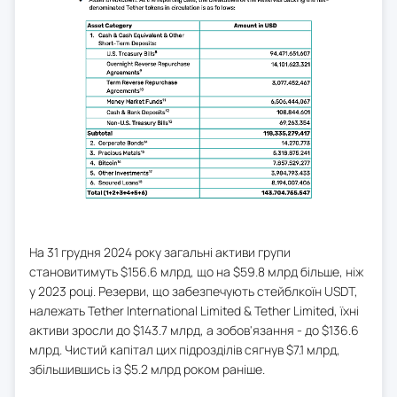
На 31 грудня 2024 року загальні активи групи
становитимуть $156.6 млрд, що на $59.8 млрд більше, ніж
у 2023 році. Резерви, що забезпечують стейблкоїн USDT,
належать Tether International Limited & Tether Limited, їхні
активи зросли до $143.7 млрд, а зобов'язання - до $136.6
млрд. Чистий капітал цих підрозділів сягнув $7.1 млрд,
збільшившись із $5.2 млрд роком раніше.