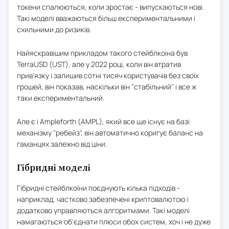
токени спалюються, коли зростає - випускаються нові.
Такі моделі вважаються більш експериментальними і
схильними до ризиків.
Найяскравішим прикладом такого стейблкоіна був
TerraUSD (UST), але у 2022 році, коли він втратив
прив'язку і залишив сотні тисяч користувачів без своїх
грошей, він показав, наскільки він "стабільний" і все ж
таки експериментальний.
Але є і Ampleforth (AMPL), який все ще існує на базі
механізму "ребейз", він автоматично коригує баланс на
гаманцях залежно від ціни.
Гібридні моделі
Гібридні стейблкоїни поєднують кілька підходів -
наприклад, частково забезпечені криптовалютою і
додатково управляються алгоритмами. Такі моделі
намагаються об'єднати плюси обох систем, хоч і не дуже