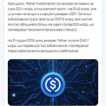
Крім цього, Tether Investments Ltd. володіє активами на
суму $12.4 млрд, а інші компанії групи - на $1.45 млрд, але
ці активи не входять в офіційні резерви USDT. Загальні
зобов'язання групи зросли до $137.6 млрд, але чистий
капітал збільшився більш ніж удвічі і склав $20 млрд, що
підтверджує посилення фінансової стійкості.
На 31 грудня 2024 року резерви Tether склали $143.7
млрд, що перевищує їхні зобов'язання і підтверджує
повне забезпечення випущених стейблкоїнів.