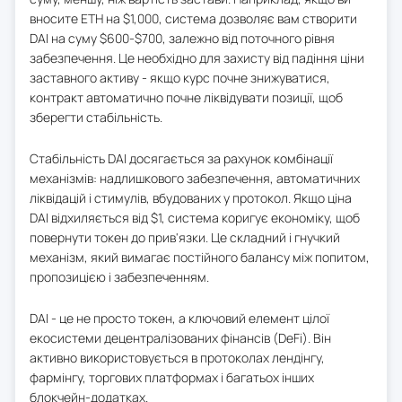
вносите ETH на $1,000, система дозволяє вам створити
DAI на суму $600-$700, залежно від поточного рівня
забезпечення. Це необхідно для захисту від падіння ціни
заставного активу - якщо курс почне знижуватися,
контракт автоматично почне ліквідувати позиції, щоб
зберегти стабільність.
Стабільність DAI досягається за рахунок комбінації
механізмів: надлишкового забезпечення, автоматичних
ліквідацій і стимулів, вбудованих у протокол. Якщо ціна
DAI відхиляється від $1, система коригує економіку, щоб
повернути токен до прив'язки. Це складний і гнучкий
механізм, який вимагає постійного балансу між попитом,
пропозицією і забезпеченням.
DAI - це не просто токен, а ключовий елемент цілої
екосистеми децентралізованих фінансів (DeFi). Він
активно використовується в протоколах лендінгу,
фармінгу, торгових платформах і багатьох інших
блокчейн-додатках.