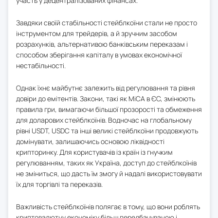
участь у децентралізованих фінансах.
Завдяки своїй стабільності стейблкоїни стали не просто
інструментом для трейдерів, а й зручним засобом
розрахунків, альтернативою банківським переказам і
способом зберігання капіталу в умовах економічної
нестабільності.
Однак їхнє майбутнє залежить від регулювання та рівня
довіри до емітентів. Закони, такі як MiCA в ЄС, змінюють
правила гри, вимагаючи більшої прозорості та обмеження
для доларових стейблкоїнів. Водночас на глобальному
рівні USDT, USDC та інші великі стейблкоїни продовжують
домінувати, залишаючись основою ліквідності
крипторинку. Для користувачів із країн із гнучким
регулюванням, таких як Україна, доступ до стейблкоїнів
не зміниться, що дасть їм змогу й надалі використовувати
їх для торгівлі та переказів.
Важливість стейблкоїнів полягає в тому, що вони роблять
криптовалютну економіку більш передбачуваною і