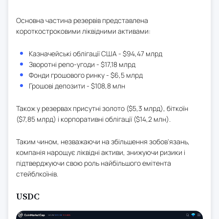
Основна частина резервів представлена
короткостроковими ліквідними активами:
Казначейські облігації США - $94,47 млрд
Зворотні репо-угоди - $17,18 млрд
Фонди грошового ринку - $6,5 млрд
Грошові депозити - $108,8 млн
Також у резервах присутні золото ($5,3 млрд), біткоїн
($7,85 млрд) і корпоративні облігації ($14,2 млн).
Таким чином, незважаючи на збільшення зобов'язань,
компанія нарощує ліквідні активи, знижуючи ризики і
підтверджуючи свою роль найбільшого емітента
стейблкоїнів.
USDC