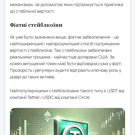
механізмах, за допомогою яких підтримується прив'язка
до стабільної вартості.
Фіатні стейблкоїни
Як уже було зазначено вище, фіатне забезпечення - це
найпоширеніший і найзрозуміліший спосіб підтримання
вартості стейблкоїна. Такі стейблкоїни забезпечені
реальними грошима - найчастіше доларами США. За
кожен випущений токен має бути відповідна сума у фіаті.
Прозорість і регулярні аудити відіграють ключову роль у
довірі до таких активів.
Найпопулярнішими стейблкоїнами такого типу є USDT від
компанії Tether і USDС від компанії Circle.