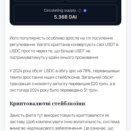
Його популярність особливо зросла на тлі посилення
регулювання: багато криптанів конвертують свої USDT в
USDC просто через те, що більше USDT не
підтримуватимуть у країні їхнього проживання.
У 2024 році обсяг USDC в обігу зріс на 78%, перевищивши
темпи зростання інших стейблкоїнів. Загальний обсяг
транзакцій з моменту запуску перевищив $20 трлн, а в
листопаді 2024 року було переведено $1 трлн.
Криптовалютні стейблкоїни
Замість фіата тут використовують криптовалюти як
заставу. Щоб компенсувати їхню волатильність, система
вимагає надлишкового забезпечення. Це означає, що