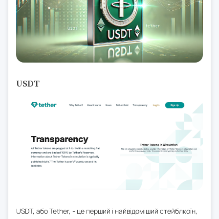
USDT
USDT, або Tether, - це перший і найвідоміший стейблкоїн,