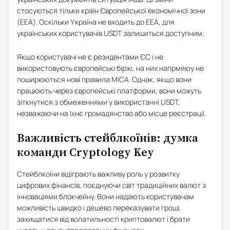
стосуються тільки країн Європейської економічної зони
(EEA). Оскільки Україна не входить до EEA, для
українських користувачів USDT залишиться доступним.
Якщо користувачі не є резидентами ЄС і не
використовують європейські біржі, на них напрмяюу не
поширюються нові правила MiCA. Однак, якщо вони
працюють через європейські платформи, вони можуть
зіткнутися з обмеженнями у використанні USDT,
незважаючи на їхнє громадянство або місце реєстрації.
Важливість стейблкоїнів: думка
команди Cryptology Key
Стейблкоїни відіграють важливу роль у розвитку
цифрових фінансів, поєднуючи світ традиційних валют з
інноваціями блокчейну. Вони надають користувачам
можливість швидко і дешево переказувати гроші,
захищатися від волатильності криптовалют і брати