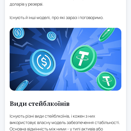
доларів у резерві.
Існують й інші моделі, про які зараз і поговоримо.
Види стейблкоїнів
Існують різні види стейблкоїнів, і кожен з них
використовує власну модель забезпечення стабільності.
Основна відмінність між ними - у типі активів або