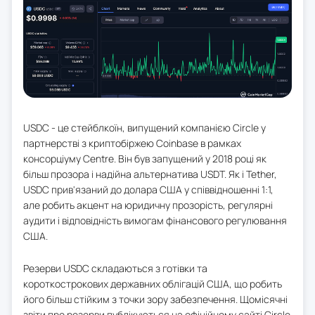
USDC - це стейблкоїн, випущений компанією Circle у
партнерстві з криптобіржею Coinbase в рамках
консорціуму Centre. Він був запущений у 2018 році як
більш прозора і надійна альтернатива USDT. Як і Tether,
USDC прив'язаний до долара США у співвідношенні 1:1,
але робить акцент на юридичну прозорість, регулярні
аудити і відповідність вимогам фінансового регулювання
США.
Резерви USDC складаються з готівки та
короткострокових державних облігацій США, що робить
його більш стійким з точки зору забезпечення. Щомісячні
звіти про резерви публікуються на офіційному сайті Circle