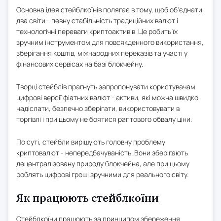
Основна ідея стейблкоїнів полягає в тому, щоб об'єднати
два світи - певну стабільність традиційних валют і
технологічні переваги криптоактивів. Це робить їх
зручним інструментом для повсякденного використання,
зберігання коштів, міжнародних переказів та участі у
фінансових сервісах на базі блокчейну.
Творці стейблів прагнуть запропонувати користувачам
цифрові версії фіатних валют - активи, які можна швидко
надіслати, безпечно зберігати, використовувати в
торгівлі і при цьому не боятися раптового обвалу ціни.
По суті, стейбли вирішують головну проблему
криптовалют - непередбачуваність. Вони зберігають
децентралізовану природу блокчейна, але при цьому
роблять цифрові гроші зручними для реального світу.
Як працюють стейблкоїни
Стейблкоїни працюють за принципом збереження