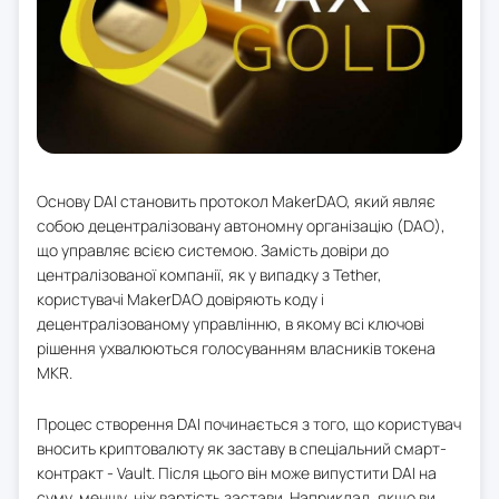
Основу DAI становить протокол MakerDAO, який являє
собою децентралізовану автономну організацію (DAO),
що управляє всією системою. Замість довіри до
централізованої компанії, як у випадку з Tether,
користувачі MakerDAO довіряють коду і
децентралізованому управлінню, в якому всі ключові
рішення ухвалюються голосуванням власників токена
MKR.
Процес створення DAI починається з того, що користувач
вносить криптовалюту як заставу в спеціальний смарт-
контракт - Vault. Після цього він може випустити DAI на
суму, меншу, ніж вартість застави. Наприклад, якщо ви