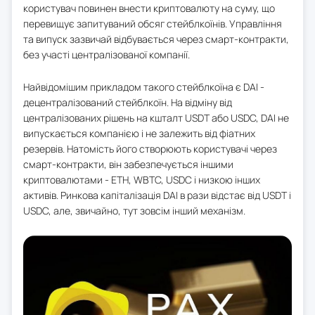
користувач повинен внести криптовалюту на суму, що
перевищує запитуваний обсяг стейблкоїнів. Управління
та випуск зазвичай відбувається через смарт-контракти,
без участі централізованої компанії.
Найвідомішим прикладом такого стейблкоїна є DAI -
децентралізований стейблкоїн. На відміну від
централізованих рішень на кшталт USDT або USDC, DAI не
випускається компанією і не залежить від фіатних
резервів. Натомість його створюють користувачі через
смарт-контракти, він забезпечується іншими
криптовалютами - ETH, WBTC, USDC і низкою інших
активів. Ринкова капіталізація DAI в рази відстає від USDT і
USDC, але, звичайно, тут зовсім інший механізм.