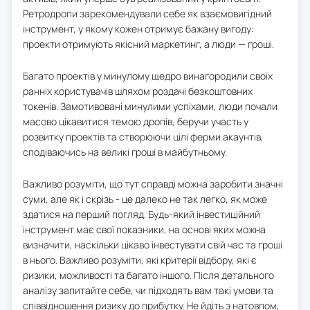
Ретродропи зарекомендували себе як взаємовигідний
інструмент, у якому кожен отримує бажану вигоду:
проекти отримують якісний маркетинг, а люди — гроші.
Багато проектів у минулому щедро винагородили своїх
ранніх користувачів шляхом роздачі безкоштовних
токенів. Замотивовані минулими успіхами, люди почали
масово цікавитися темою дропів, беручи участь у
розвитку проектів та створюючи цілі ферми акаунтів,
сподіваючись на великі гроші в майбутньому.
Важливо розуміти, що тут справді можна заробити значні
суми, але як і скрізь - це далеко не так легко, як може
здатися на перший погляд. Будь-який інвестиційний
інструмент має свої показники, на основі яких можна
визначити, наскільки цікаво інвестувати свій час та гроші
в нього. Важливо розуміти, які критерії відбору, які є
ризики, можливості та багато іншого. Після детального
аналізу запитайте себе, чи підходять вам такі умови та
співвідношення ризику до прибутку. Не йдіть з натовпом,