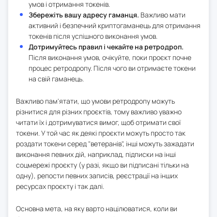
умов і отримання токенів.
Збережіть вашу адресу гаманця.
Важливо мати
активний і безпечний криптогаманець для отримання
токенів після успішного виконання умов.
Дотримуйтесь правил і чекайте на ретродроп.
Після виконання умов, очікуйте, поки проєкт почне
процес ретродропу. Після чого ви отримаєте токени
на свій гаманець.
Важливо пам'ятати, що умови ретродропу можуть
різнитися для різних проєктів, тому важливо уважно
читати їх і дотримуватися вимог, щоб отримати свої
токени. У той час як деякі проєкти можуть просто так
роздати токени серед "ветеранів", інші можуть зажадати
виконання певних дій, наприклад, підписки на інші
соцмережі проєкту (у разі, якщо ви підписані тільки на
одну), репости певних записів, реєстрації на інших
ресурсах проєкту і так далі.
Основна мета, на яку варто націлюватися, коли ви