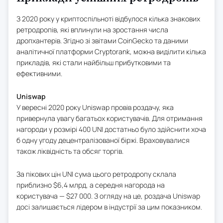
З 2020 року у криптоспільноті відбулося кілька знакових
ретродропів, які вплинули на зростання числа
дропхантерів. Згідно зі звітами CoinGecko та даними
аналітичної платформи Cryptorank, можна виділити кілька
прикладів, які стали найбільш прибутковими та
ефективними.
Uniswap
У вересні 2020 року Uniswap провів роздачу, яка
привернула увагу багатьох користувачів. Для отримання
нагороди у розмірі 400 UNI достатньо було здійснити хоча
б одну угоду децентралізованої біржі. Враховувалися
також ліквідність та обсяг торгів.
За пікових цін UNI сума цього ретродропу склала
приблизно $6,4 млрд, а середня нагорода на
користувача — $27 000. З огляду на це, роздача Uniswap
досі залишається лідером в індустрії за цим показником.