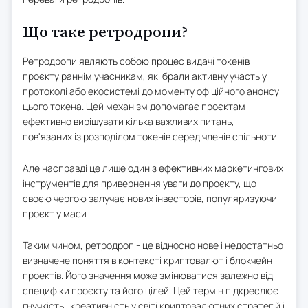
Що таке ретродропи?
Ретродропи являють собою процес видачі токенів
проєкту раннім учасникам, які брали активну участь у
протоколі або екосистемі до моменту офіційного анонсу
цього токена. Цей механізм допомагає проєктам
ефективно вирішувати кілька важливих питань,
пов'язаних із розподілом токенів серед членів спільноти.
Але насправді це лише один з ефективних маркетингових
інструментів для привернення уваги до проєкту, що
своєю чергою залучає нових інвесторів, популяризуючи
проєкт у маси
Таким чином, ретродроп - це відносно нове і недостатньо
визначене поняття в контексті криптовалют і блокчейн-
проектів. Його значення може змінюватися залежно від
специфіки проєкту та його цілей. Цей термін підкреслює
гнучкість і креативність у світі криптовалютних стратегій і