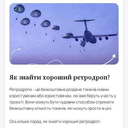
Як знайти хороший ретродроп?
Ретродропи - це безкоштовна роздача токенів новим
користувачам або користувачам, які вже беруть участь у
проєкті. Вони можуть бути чудовим способом отримати
безкоштовну кількість токенів, які можуть зрости в ціні.
Ось кілька порад, як знайти хороший ретродроп: