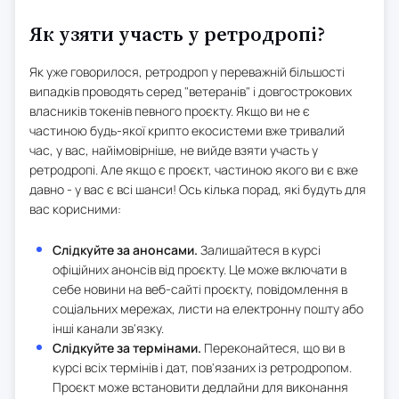
Як узяти участь у ретродропі?
Як уже говорилося, ретродроп у переважній більшості
випадків проводять серед "ветеранів" і довгострокових
власників токенів певного проєкту. Якщо ви не є
частиною будь-якої крипто екосистеми вже тривалий
час, у вас, найімовірніше, не вийде взяти участь у
ретродропі. Але якщо є проєкт, частиною якого ви є вже
давно - у вас є всі шанси! Ось кілька порад, які будуть для
вас корисними:
Слідкуйте за анонсами.
Залишайтеся в курсі
офіційних анонсів від проєкту. Це може включати в
себе новини на веб-сайті проєкту, повідомлення в
соціальних мережах, листи на електронну пошту або
інші канали зв'язку.
Слідкуйте за термінами.
Переконайтеся, що ви в
курсі всіх термінів і дат, пов'язаних із ретродропом.
Проєкт може встановити дедлайни для виконання