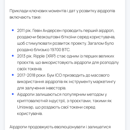
Приклади ключових моментів і дат у розвитку аірдропів
включають таке:
2011 рік. Гевін Андерсен проводить перший аірдроп,
роздаючи безкоштовні біткоїни серед користувачів,
щоб стимулювати розвиток проекту. Загалом було
роздано близько 19700 BTC.
2013 рік. Ripple (XRP) стає одним із перших великих
проєктів, що використовують аірдропи для розподілу
своїх токенів.
2017-2018 роки. Бум ICO призводить до масового
використання аірдропів як інструменту маркетингу
для залучення інвесторів.
Аірдропи залишаються популярним методом у
криптовалютній індустрії, з проєктами, такими як
Uniswap, що роздають свої токени серед
користувачів.
Аірдропи продовжують еволюціонувати і залишатися