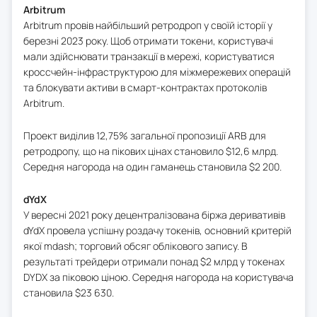
Arbitrum
Arbitrum провів найбільший ретродроп у своїй історії у
березні 2023 року. Щоб отримати токени, користувачі
мали здійснювати транзакції в мережі, користуватися
кроссчейн-інфраструктурою для міжмережевих операцій
та блокувати активи в смарт-контрактах протоколів
Arbitrum.
Проект виділив 12,75% загальної пропозиції ARB для
ретродропу, що на пікових цінах становило $12,6 млрд.
Середня нагорода на один гаманець становила $2 200.
dYdX
У вересні 2021 року децентралізована біржа деривативів
dYdX провела успішну роздачу токенів, основний критерій
якої mdash; торговий обсяг облікового запису. В
результаті трейдери отримали понад $2 млрд у токенах
DYDX за піковою ціною. Середня нагорода на користувача
становила $23 630.