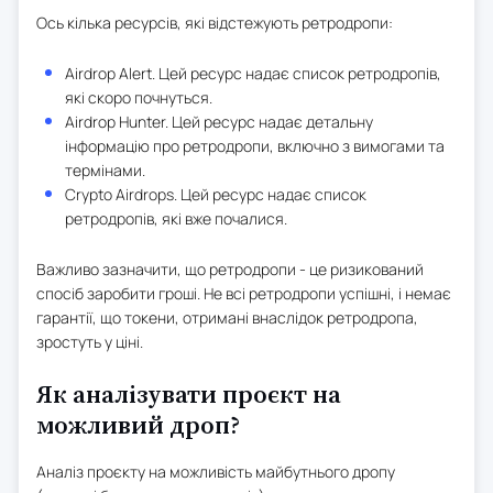
Ось кілька ресурсів, які відстежують ретродропи:
Airdrop Alert. Цей ресурс надає список ретродропів,
які скоро почнуться.
Airdrop Hunter. Цей ресурс надає детальну
інформацію про ретродропи, включно з вимогами та
термінами.
Crypto Airdrops. Цей ресурс надає список
ретродропів, які вже почалися.
Важливо зазначити, що ретродропи - це ризикований
спосіб заробити гроші. Не всі ретродропи успішні, і немає
гарантії, що токени, отримані внаслідок ретродропа,
зростуть у ціні.
Як аналізувати проєкт на
можливий дроп?
Аналіз проєкту на можливість майбутнього дропу