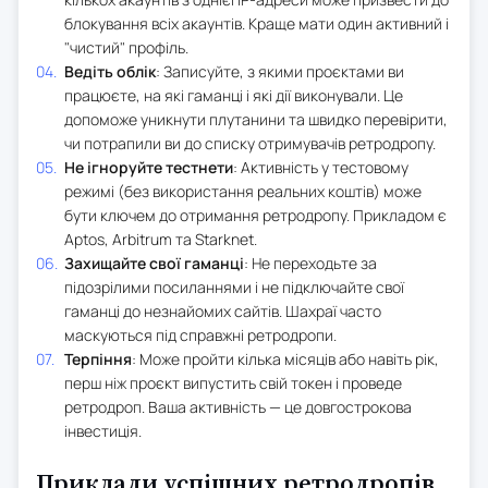
блокування всіх акаунтів. Краще мати один активний і
"чистий" профіль.
Ведіть облік
: Записуйте, з якими проєктами ви
працюєте, на які гаманці і які дії виконували. Це
допоможе уникнути плутанини та швидко перевірити,
чи потрапили ви до списку отримувачів ретродропу.
Не ігноруйте тестнети
: Активність у тестовому
режимі (без використання реальних коштів) може
бути ключем до отримання ретродропу. Прикладом є
Aptos, Arbitrum та Starknet.
Захищайте свої гаманці
: Не переходьте за
підозрілими посиланнями і не підключайте свої
гаманці до незнайомих сайтів. Шахраї часто
маскуються під справжні ретродропи.
Терпіння
: Може пройти кілька місяців або навіть рік,
перш ніж проєкт випустить свій токен і проведе
ретродроп. Ваша активність — це довгострокова
інвестиція.
Приклади успішних ретродропів