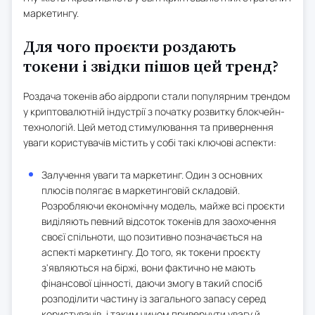
маркетингу.
Для чого проєкти роздають
токени і звідки пішов цей тренд?
Роздача токенів або аірдропи стали популярним трендом
у криптовалютній індустрії з початку розвитку блокчейн-
технологій. Цей метод стимулювання та привернення
уваги користувачів містить у собі такі ключові аспекти:
Залучення уваги та маркетинг. Один з основних
плюсів полягає в маркетинговій складовій.
Розробляючи економічну модель, майже всі проєкти
виділяють певний відсоток токенів для заохочення
своєї спільноти, що позитивно позначається на
аспекті маркетингу. До того, як токени проєкту
з'являються на біржі, вони фактично не мають
фінансової цінності, даючи змогу в такий спосіб
розподілити частину із загального запасу серед
користувачів, і таким чином привернути увагу й