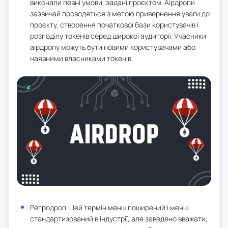
виконали певні умови, задані проєктом. Аірдропи
зазвичай проводяться з метою привернення уваги до
проєкту, створення початкової бази користувачів і
розподілу токенів серед широкої аудиторії. Учасники
аірдропу можуть бути новими користувачами або
наявними власниками токенів.
Ретродроп. Цей термін менш поширений і менш
стандартизований в індустрії, але заведено вважати,