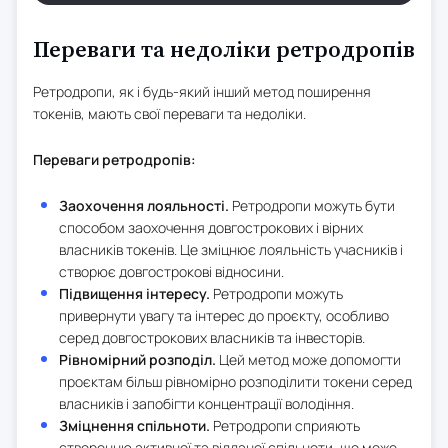
Переваги та недоліки ретродропів
Ретродропи, як і будь-який інший метод поширення
токенів, мають свої переваги та недоліки.
Переваги ретродропів:
Заохочення лояльності.
Ретродропи можуть бути
способом заохочення довгострокових і вірних
власників токенів. Це зміцнює лояльність учасників і
створює довгострокові відносини.
Підвищення інтересу.
Ретродропи можуть
привернути увагу та інтерес до проєкту, особливо
серед довгострокових власників та інвесторів.
Рівномірний розподіл.
Цей метод може допомогти
проєктам більш рівномірно розподілити токени серед
власників і запобігти концентрації володіння.
Зміцнення спільноти.
Ретродропи сприяють
створенню активної та відданої спільноти, що може