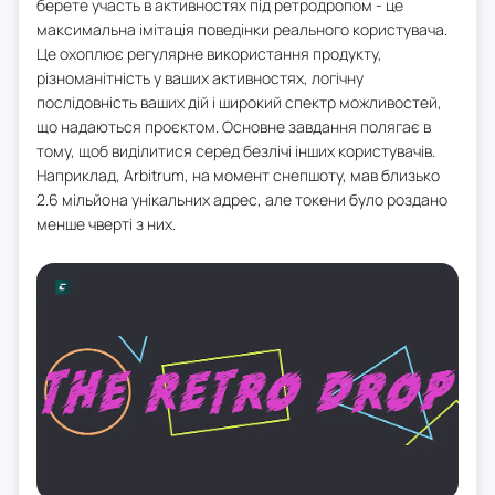
берете участь в активностях під ретродропом - це
максимальна імітація поведінки реального користувача.
Це охоплює регулярне використання продукту,
різноманітність у ваших активностях, логічну
послідовність ваших дій і широкий спектр можливостей,
що надаються проєктом. Основне завдання полягає в
тому, щоб виділитися серед безлічі інших користувачів.
Наприклад, Arbitrum, на момент снепшоту, мав близько
2.6 мільйона унікальних адрес, але токени було роздано
менше чверті з них.