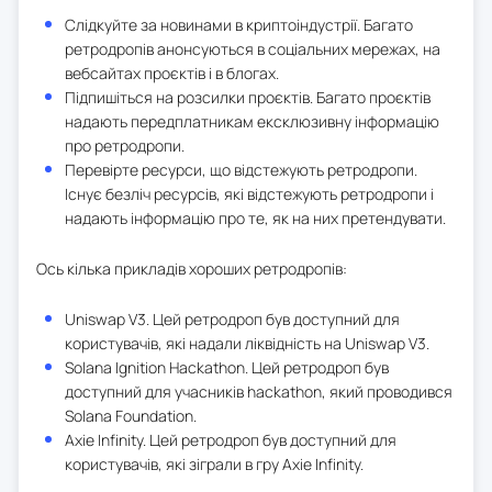
Слідкуйте за новинами в криптоіндустрії. Багато
ретродропів анонсуються в соціальних мережах, на
вебсайтах проєктів і в блогах.
Підпишіться на розсилки проєктів. Багато проєктів
надають передплатникам ексклюзивну інформацію
про ретродропи.
Перевірте ресурси, що відстежують ретродропи.
Існує безліч ресурсів, які відстежують ретродропи і
надають інформацію про те, як на них претендувати.
Ось кілька прикладів хороших ретродропів:
Uniswap V3. Цей ретродроп був доступний для
користувачів, які надали ліквідність на Uniswap V3.
Solana Ignition Hackathon. Цей ретродроп був
доступний для учасників hackathon, який проводився
Solana Foundation.
Axie Infinity. Цей ретродроп був доступний для
користувачів, які зіграли в гру Axie Infinity.