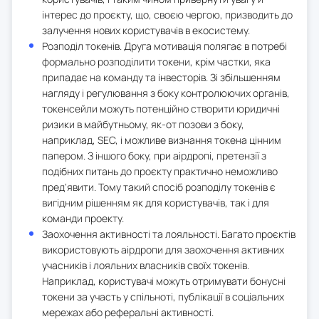
інтерес до проєкту, що, своєю чергою, призводить до
залучення нових користувачів в екосистему.
Розподіл токенів. Друга мотивація полягає в потребі
формально розподілити токени, крім частки, яка
припадає на команду та інвесторів. Зі збільшенням
нагляду і регулювання з боку контролюючих органів,
токенсейли можуть потенційно створити юридичні
ризики в майбутньому, як-от позови з боку,
наприклад, SEC, і можливе визнання токена цінним
папером. З іншого боку, при аірдропі, претензії з
подібних питань до проєкту практично неможливо
пред'явити. Тому такий спосіб розподілу токенів є
вигідним рішенням як для користувачів, так і для
команди проекту.
Заохочення активності та лояльності. Багато проєктів
використовують аірдропи для заохочення активних
учасників і лояльних власників своїх токенів.
Наприклад, користувачі можуть отримувати бонусні
токени за участь у спільноті, публікації в соціальних
мережах або реферальні активності.