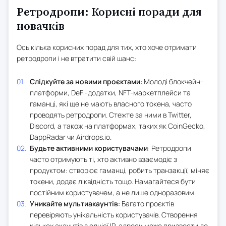
Ретродропи: Корисні поради для
новачків
Ось кілька корисних порад для тих, хто хоче отримати
ретродропи і не втратити свій шанс:
Слідкуйте за новими проєктами
: Молоді блокчейн-
платформи, DeFi-додатки, NFT-маркетплейси та
гаманці, які ще не мають власного токена, часто
проводять ретродропи. Стежте за ними в Twitter,
Discord, а також на платформах, таких як CoinGecko,
DappRadar чи Airdrops.io.
Будьте активними користувачами
: Ретродропи
часто отримують ті, хто активно взаємодіє з
продуктом: створює гаманці, робить транзакції, міняє
токени, додає ліквідність тощо. Намагайтеся бути
постійним користувачем, а не лише одноразовим.
Уникайте мультиакаунтів
: Багато проєктів
перевіряють унікальність користувачів. Створення
кількох акаунтів з однієї IP-адреси може призвести до