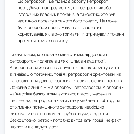
що ретродроп - це підвид аірдропу. Ретродроп
передбачає нагородження довгострокових або
історичних власників токенів, а також тих, хто був
частиною проєкту з самого його початку. Це може
бути способом проєкту визнати і заохотити
користувачів, які вірно тримали і підтримували токени
протягом тривалого часу.
Таким чином, ключова відмінність між аірдропом і
ретродропом полягає в цілях і цільовій аудиторії.
Аірдропи спрямовані на залучення нових користувачів і
активізацію поточних, тоді як ретродропи орієнтовані на
нагородження довгострокових, старих власників токенів.
Основна різниця між аірдропом і ретродропом. Аірдропи -
найчастіше безкоштовні активності в соц. мережах/
тестнетах, ретродропи - за актив у мейннеті. Тобто, для
отримання потенційного ретродропа необхідно
витрачати гроші на комісії. Грубо кажучи, аірдропи -
безкоштовно, ретро - потрібно витрачати гроші і не факт,
що потім ще дадуть дроп.