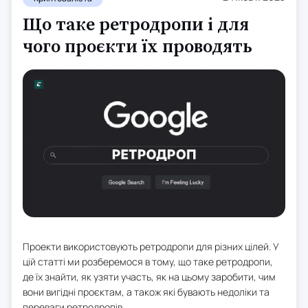
Що таке ретродропи і для
чого проєкти їх проводять
Проекти використовують ретродропи для різних цілей. У
цій статті ми розберемося в тому, що таке ретродропи,
де їх знайти, як узяти участь, як на цьому заробити, чим
вони вигідні проєктам, а також які бувають недоліки та
переваги ретродропів.