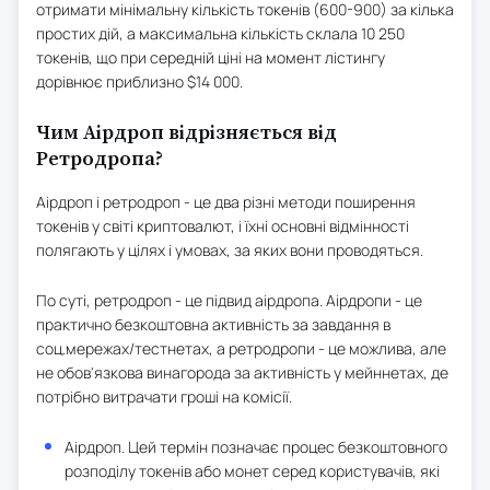
отримати мінімальну кількість токенів (600-900) за кілька
простих дій, а максимальна кількість склала 10 250
токенів, що при середній ціні на момент лістингу
дорівнює приблизно $14 000.
Чим Аірдроп відрізняється від
Ретродропа?
Аірдроп і ретродроп - це два різні методи поширення
токенів у світі криптовалют, і їхні основні відмінності
полягають у цілях і умовах, за яких вони проводяться.
По суті, ретродроп - це підвид аірдропа. Аірдропи - це
практично безкоштовна активність за завдання в
соц.мережах/тестнетах, а ретродропи - це можлива, але
не обов'язкова винагорода за активність у мейннетах, де
потрібно витрачати гроші на комісії.
Аірдроп. Цей термін позначає процес безкоштовного
розподілу токенів або монет серед користувачів, які