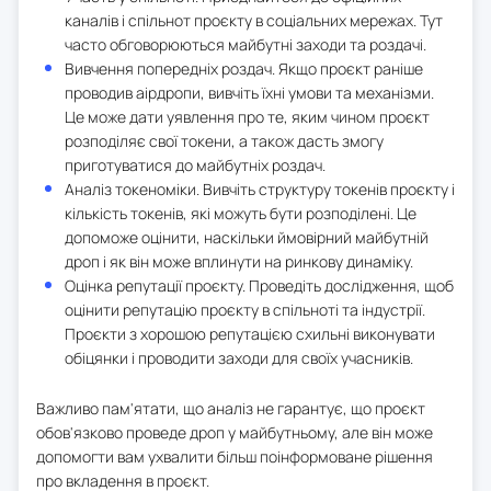
каналів і спільнот проєкту в соціальних мережах. Тут
часто обговорюються майбутні заходи та роздачі.
Вивчення попередніх роздач. Якщо проєкт раніше
проводив аірдропи, вивчіть їхні умови та механізми.
Це може дати уявлення про те, яким чином проєкт
розподіляє свої токени, а також дасть змогу
приготуватися до майбутніх роздач.
Аналіз токеноміки. Вивчіть структуру токенів проєкту і
кількість токенів, які можуть бути розподілені. Це
допоможе оцінити, наскільки ймовірний майбутній
дроп і як він може вплинути на ринкову динаміку.
Оцінка репутації проєкту. Проведіть дослідження, щоб
оцінити репутацію проєкту в спільноті та індустрії.
Проєкти з хорошою репутацією схильні виконувати
обіцянки і проводити заходи для своїх учасників.
Важливо пам'ятати, що аналіз не гарантує, що проєкт
обов'язково проведе дроп у майбутньому, але він може
допомогти вам ухвалити більш поінформоване рішення
про вкладення в проєкт.