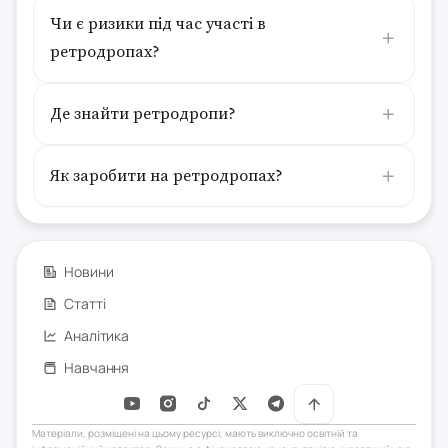
Чи є ризики під час участі в
ретродропах?
Де знайти ретродропи?
Як заробити на ретродропах?
Новини
Статті
Аналітика
Навчання
Матеріали, розміщені на цьому ресурсі, мають виключно освітній та