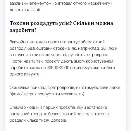
важливим елементом криптовалютного маркетингу і
децентралізації.
Токени роздадуть усім? Скільки можна
заробити?
Звичайно, не кожен проєкт гарантує абсолютний
розподіл безкоштовних токенів, як, наприклад, Sui, який
зіткнувся з критикою через відсутність ретродропа.
Проте, навіть такі проєкти дають змогу користувачам
заробити вражаючі $1500-2000 на своєму токенсейлі з
одного акаунта.
Ось кілька прикладів ретродропів, які стимулювали легке
"фомо" (страх пропустити можливість):
Uniswap - один із перших проєктів, який встановив
загальний тренд на безкоштовний розподіл токенів,
роздали кілька тисяч доларів.