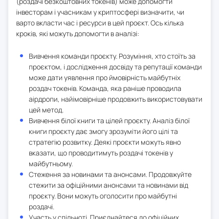
(роздачі безкоштовних токенів) може допомогти
інвесторам і учасникам у криптосфері визначити, чи
варто вкласти час і ресурси в цей проєкт. Ось кілька
кроків, які можуть допомогти в аналізі:
Вивчення команди проєкту. Розуміння, хто стоїть за
проєктом, і дослідження досвіду та репутації команди
може дати уявлення про ймовірність майбутніх
роздач токенів. Команда, яка раніше проводила
аірдропи, найімовірніше продовжить використовувати
цей метод.
Вивчення білої книги та цілей проєкту. Аналіз білої
книги проєкту дає змогу зрозуміти його цілі та
стратегію розвитку. Деякі проєкти можуть явно
вказати, що проводитимуть роздачі токенів у
майбутньому.
Стеження за новинами та анонсами. Продовжуйте
стежити за офіційними анонсами та новинами від
проєкту. Вони можуть оголосити про майбутні
роздачі.
Участь у спільноті. Приєднайтеся до офіційних