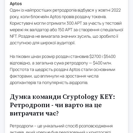
Aptos
Один із найпростіших ретродропів відбувся у жовтні 2022
року, коли блокчейн Aptos провів роздачу токенів.
Користувачі могли отримати 300 APT за участь у тестовій
мережі як валідатор або 150 APT за створення спеціальної
NFT. Роздача не вимагала значних зусиль, що зробило її
доступною для широкої аудиторії.
На пікових цінах розмір роздач становив $2700 і $5400
відповідно, а загальна сума ретродропу — $400 млн.
Простота та щедрість роздачі Aptos стали основними
факторами, що вплинули на зростання числа
дропхантерів та популярність аірдропів.
Думка команди Cryptology KEY:
Ретродропи - чи варто на це
витрачати час?
Ретродропи – це унікальний спосіб розповсюдження
активів, який уперше був реалізований у криптосвіті.