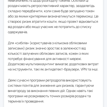
невизначеність щодо розподілу токенів. Оскільки ці
роздачі мають ретроспективний характер, заздалегідь
складно передбачити, коли саме буде запущено токен
або за якими критеріями визначатимуться переможці. Це
створює ризик втратити кошти, якщо проект відмовиться
від роздачі або якщо учасник не потрапить до списку
одержувачів.
Для «сибілів» (користувачів з кількома обліковими
записами) ризик значно зростає в залежності від
кількості залучених облікових записів, кожен з яких
потребує фінансування для активності мережі.
Додатково мультиаккаунтинг вимагає додаткових витрат
на інструменти, такі як антидетект-браузери, VPN та інші.
Деякі сучасні програми ретродропів використовують
системи поінтів для зниження цих ризиків, гарантуючи
винагороду за виконання певних дій. Однак навіть такі
програми не розкривають точних розмірів роздачі та
термінів їх проведення.