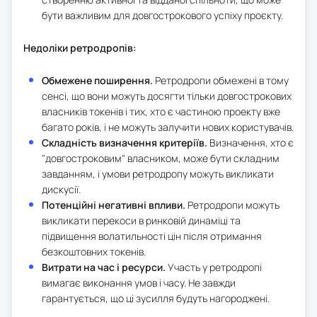
бути важливим для довгострокового успіху проєкту.
Недоліки ретродропів:
Обмежене поширення.
Ретродропи обмежені в тому
сенсі, що вони можуть досягти тільки довгострокових
власників токенів і тих, хто є частиною проекту вже
багато років, і не можуть залучити нових користувачів.
Складність визначення критеріїв.
Визначення, хто є
"довгостроковим" власником, може бути складним
завданням, і умови ретродропу можуть викликати
дискусії.
Потенційні негативні впливи.
Ретродропи можуть
викликати перекоси в ринковій динаміці та
підвищення волатильності цін після отримання
безкоштовних токенів.
Витрати на час і ресурси.
Участь у ретродропі
вимагає виконання умов і часу. Не завжди
гарантується, що ці зусилля будуть нагороджені.