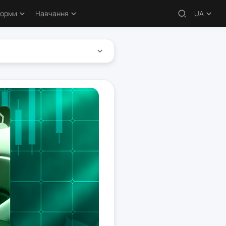
форми
Навчання
UA
 – огляди
Навчальні статті
кери
Безкоштовні курси
атформи