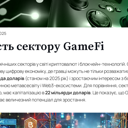
2025
сть сектору GameFi
ічніших секторів у світі криптовалют і блокчейн-технологій. 
ову цифрову економіку, де гравці можуть не тільки розважатис
рда доларів
(станом на 2025 рік) і зростаючим інтересом з бо
ною метавсесвіту і Web3-екосистеми. Для порівняння, сект
ю, має капіталізацію в
22 мільярди доларів
. Це показує, що 
 має величезний потенціал для зростання.