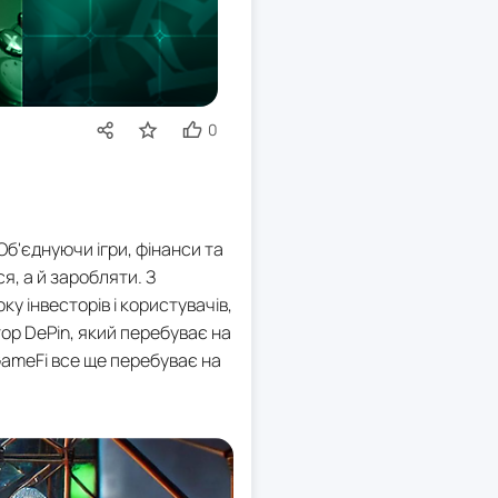
0
Об'єднуючи ігри, фінанси та
я, а й заробляти. З
ку інвесторів і користувачів,
ор DePin, який перебуває на
GameFi все ще перебуває на