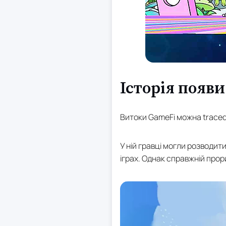
Історія появи
Витоки GameFi можна traced b
У ній гравці могли розводи
іграх. Однак справжній прори