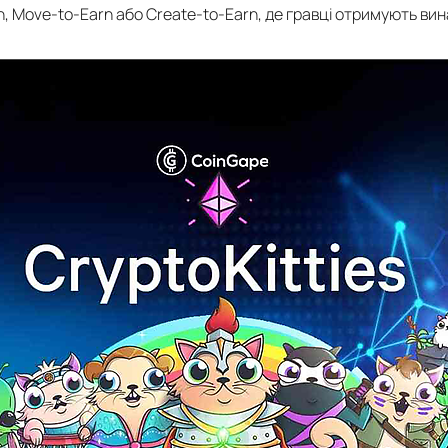
n, Move-to-Earn або Create-to-Earn, де гравці отримують винаго