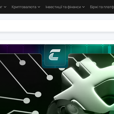
нг
Криптовалюта
Інвестиції та фінанси
Біржі та плат
тика
Основи криптовалют
Основи інвестування
Криптобіржі
и трейдингу
Bitcoin
Облігації та деривативи
Форекс бро
логія трейдинга
Альткоїни та токени
Фондовий ринок
Торгові пл
ві стратегії
Defi та Web3
Метали
атори
Аірдропи та ретродропи
рси
Криптогаманці