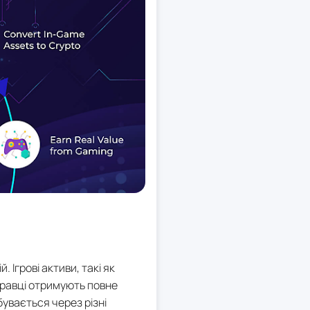
 Ігрові активи, такі як
гравці отримують повне
бувається через різні