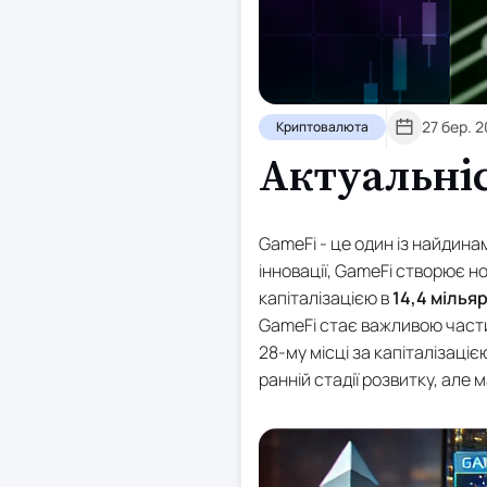
27 бер. 
Криптовалюта
Актуальні
GameFi - це один із найдинам
інновації, GameFi створює н
капіталізацією в
14,4 мілья
GameFi стає важливою части
28-му місці за капіталізаціє
ранній стадії розвитку, але