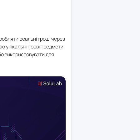
робляти реальні гроші через
ю унікальні ігрові предмети,
або використовувати для