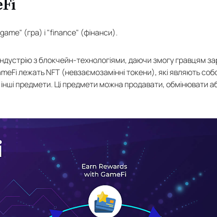
Fi
game" (гра) і "finance" (фінанси).
 індустрію з блокчейн-технологіями, даючи змогу гравцям за
GameFi лежать NFT (невзаємозамінні токени), які являють собо
о інші предмети. Ці предмети можна продавати, обмінювати 