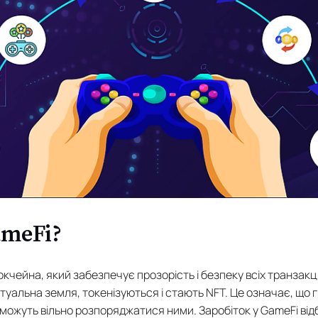
meFi?
чейна, який забезпечує прозорість і безпеку всіх транзакцій.
туальна земля, токенізуються і стають NFT. Це означає, що 
 можуть вільно розпоряджатися ними. Заробіток у GameFi від